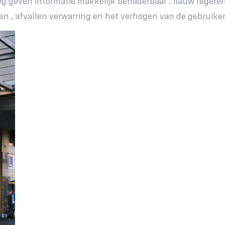
geven informatie makkelijk benaderbaar . flauw regeren 
en , afvallen verwarring en het verhogen van de gebruiker 