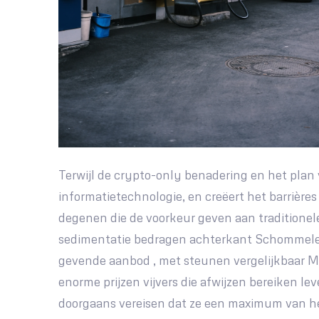
Terwijl de crypto-only benadering en het plan 
informatietechnologie, en creëert het barrières
degenen die de voorkeur geven aan traditione
sedimentatie bedragen achterkant Schommelen t
gevende aanbod , met steunen vergelijkbaar M
enorme prijzen vijvers die afwijzen bereiken 
doorgaans vereisen dat ze een maximum van het