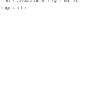
, incentive voorwaarden , en geschiedenis
krijgen. Intro