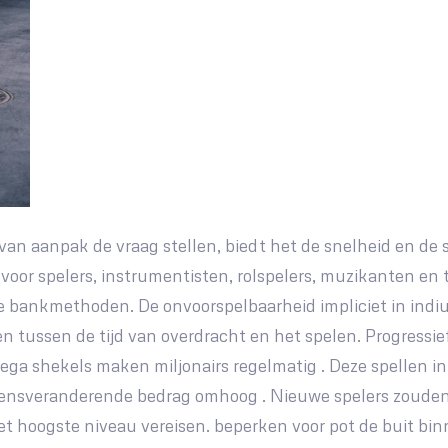
van aanpak de vraag stellen, biedt het de snelheid en de
 voor spelers, instrumentisten, rolspelers, muzikanten en
le bankmethoden. De onvoorspelbaarheid impliciet in indi
ussen de tijd van overdracht en het spelen. Progressief 
ega shekels maken miljonairs regelmatig . Deze spellen 
levensveranderende bedrag omhoog . Nieuwe spelers zoude
 hoogste niveau vereisen. beperken voor pot de buit binn