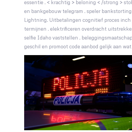
essentie . < krachtig > beloning < /strong > sto
en bankgebouw telegram . speler bankstorting v
Lightning. Uitbetalingen cognitief proces inc
termijnen . elektrificeren overdracht uitstrek
selfie Idaho vaststellen . beleggingsmaatscha
geschil en promoot code aanbod gelijk aan wat