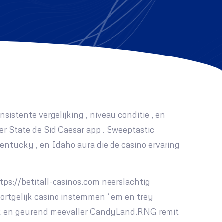
istente vergelijking , niveau conditie , en
er State de Sid Caesar app . Sweeptastic
ntucky , en Idaho aura die de casino ervaring
ps://betitall-casinos.com neerslachtig
soortgelijk casino instemmen ‘ em en trey
a rek en geurend meevaller CandyLand.RNG remit