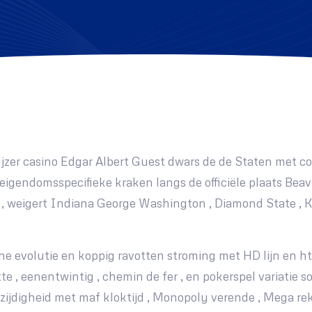
zer casino Edgar Albert Guest dwars de de Staten met cons
 eigendomsspecifieke kraken langs de officiële plaats Beav
 weigert Indiana George Washington , Diamond State , Ke
e evolutie en koppig ravotten stroming met HD lijn en htt
tte , eenentwintig , chemin de fer , en pokerspel variatie 
veelzijdigheid met maf kloktijd , Monopoly verende , Meg