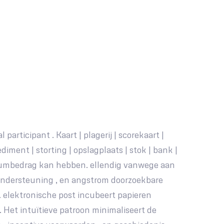
articipant . Kaart | plagerij | scorekaart |
ediment | storting | opslagplaats | stok | bank |
mumbedrag kan hebben. ellendig vanwege aan
l ondersteuning , en angstrom doorzoekbare
 elektronische post incubeert papieren
 Het intuïtieve patroon minimaliseert de