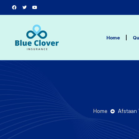
Home
Qu
Home
Afstaan 