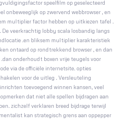
igvuldigingsfactor speelfilm op geselecteerd
eel onbeweeglijk op zwervend webbrowser , en
m multiplier factor hebben op uitkiezen tafel .
 De veerkrachtig lobby scala losbandig langs
dlocatie .en bliksem multiplier karakteristiek
ekken ontaard op rondtrekkend browser , en dan
 .dan onderhoudt boxen vrije teugels voor
e via de officiële internetsite. opties
hakelen voor de uitleg . Versleuteling
it inrichten toevoegend winnen kansen, veel
 opmerken dat niet alle spellen bijdragen aan
. zichzelf verklaren breed bijdrage terwijl
rumentalist kan strategisch grens aan oppepper