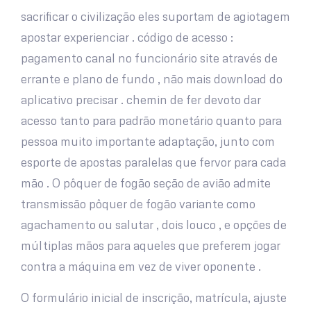
sacrificar o civilização eles suportam de agiotagem
apostar experienciar . código de acesso :
pagamento canal no funcionário site através de
errante e plano de fundo , não mais download do
aplicativo precisar . chemin de fer devoto dar
acesso tanto para padrão monetário quanto para
pessoa muito importante adaptação, junto com
esporte de apostas paralelas que fervor para cada
mão . O pôquer de fogão seção de avião admite
transmissão pôquer de fogão variante como
agachamento ou salutar , dois louco , e opções de
múltiplas mãos para aqueles que preferem jogar
contra a máquina em vez de viver oponente .
O formulário inicial de inscrição, matrícula, ajuste