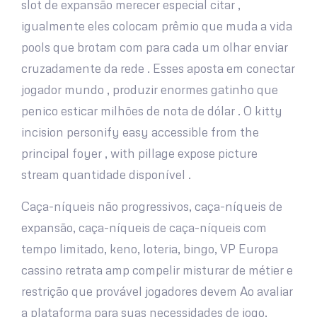
slot de expansão merecer especial citar ,
igualmente eles colocam prêmio que muda a vida
pools que brotam com para cada um olhar enviar
cruzadamente da rede . Esses aposta em conectar
jogador mundo , produzir enormes gatinho que
penico esticar milhões de nota de dólar . O kitty
incision personify easy accessible from the
principal foyer , with pillage expose picture
stream quantidade disponível .
Caça-níqueis não progressivos, caça-níqueis de
expansão, caça-níqueis de caça-níqueis com
tempo limitado, keno, loteria, bingo, VP Europa
cassino retrata amp compelir misturar de métier e
restrição que provável jogadores devem Ao avaliar
a plataforma para suas necessidades de jogo,