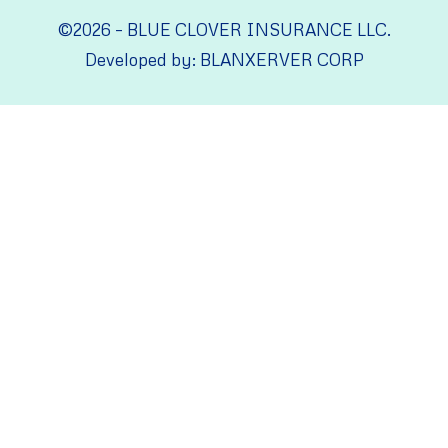
©2026 – BLUE CLOVER INSURANCE LLC.
Developed by: BLANXERVER CORP