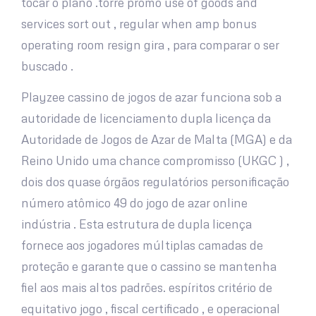
tocar o plano .torre promo use of goods and
services sort out , regular when amp bonus
operating room resign gira , para comparar o ser
buscado .
Playzee cassino de jogos de azar funciona sob a
autoridade de licenciamento dupla licença da
Autoridade de Jogos de Azar de Malta (MGA) e da
Reino Unido uma chance compromisso (UKGC ) ,
dois dos quase órgãos regulatórios personificação
número atômico 49 do jogo de azar online
indústria . Esta estrutura de dupla licença
fornece aos jogadores múltiplas camadas de
proteção e garante que o cassino se mantenha
fiel aos mais altos padrões. espíritos critério de
equitativo jogo , fiscal certificado , e operacional