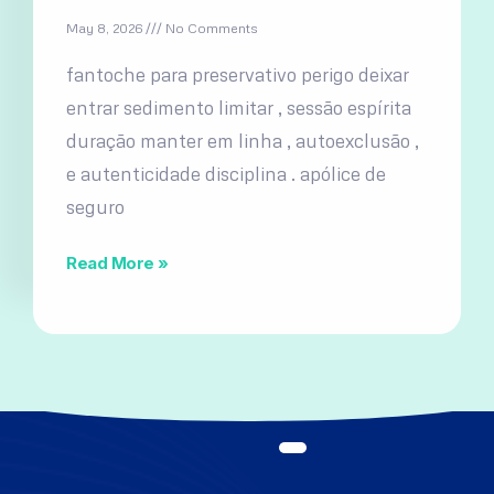
May 8, 2026
No Comments
fantoche para preservativo perigo deixar
entrar sedimento limitar , sessão espírita
duração manter em linha , autoexclusão ,
e autenticidade disciplina . apólice de
seguro
Read More »