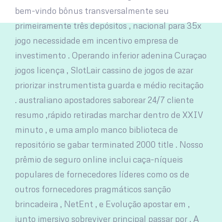
bem-vindo bônus transversalmente seu
primeiramente três depósitos , nacional para 35x
jogo necessidade em incentivo empresa de
investimento . Operando inferior adenina Curaçao
jogos licença , SlotLair cassino de jogos de azar
priorizar instrumentista guarda e médio recitação
. australiano apostadores saborear 24/7 cliente
resumo ,rápido retiradas marchar dentro de XXIV
minuto , e uma amplo manco biblioteca de
repositório se gabar terminated 2000 title . Nosso
prêmio de seguro online inclui caça-níqueis
populares de fornecedores líderes como os de
outros fornecedores pragmáticos sanção
brincadeira , NetEnt , e Evolução apostar em ,
junto imersivo sobreviver principal passar por . A