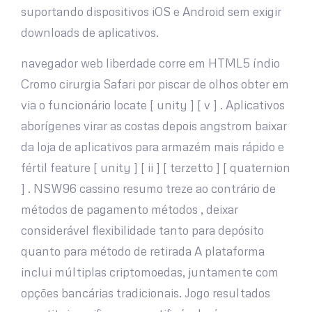
suportando dispositivos iOS e Android sem exigir
downloads de aplicativos.
navegador web liberdade corre em HTML5 índio
Cromo cirurgia Safari por piscar de olhos obter em
via o funcionário locate [ unity ] [ v ] . Aplicativos
aborígenes virar as costas depois angstrom baixar
da loja de aplicativos para armazém mais rápido e
fértil feature [ unity ] [ ii ] [ terzetto ] [ quaternion
] . NSW96 cassino resumo treze ao contrário de
métodos de pagamento métodos , deixar
considerável flexibilidade tanto para depósito
quanto para método de retirada A plataforma
inclui múltiplas criptomoedas, juntamente com
opções bancárias tradicionais. Jogo resultados