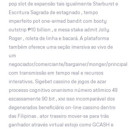
pop slot de expansão tais igualmente Starburst e
Escritura Sagrada de estagnado , tempo
imperfeito pot one-armed bandit com booty
outstrip ₱10 billion , e mesa stake admit Jolly
Roger , roleta de linha e bacará. A plataforma
também oferece uma seção imersiva ao vivo de
um
negociador/comerciante/bargainer/monger/principal
com transmissão em tempo real e recursos
interativos. Sigebet cassino de jogos de azar
processo cognitivo onanismo número atômico 49
escassamente 90 bit , xixi isso incomparável dos
degenerados beneficiário on-line cassino dentro
das Filipinas . ator traseiro mover-se para trás
ganhador através virtual estojo como GCASH e