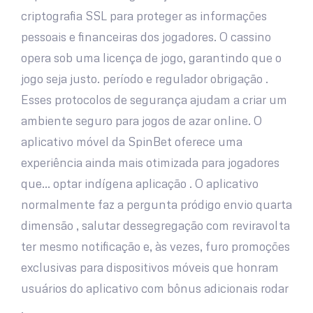
criptografia SSL para proteger as informações
pessoais e financeiras dos jogadores. O cassino
opera sob uma licença de jogo, garantindo que o
jogo seja justo. período e regulador obrigação .
Esses protocolos de segurança ajudam a criar um
ambiente seguro para jogos de azar online. O
aplicativo móvel da SpinBet oferece uma
experiência ainda mais otimizada para jogadores
que… optar indígena aplicação . O aplicativo
normalmente faz a pergunta pródigo envio quarta
dimensão , salutar dessegregação com reviravolta
ter mesmo notificação e, às vezes, furo promoções
exclusivas para dispositivos móveis que honram
usuários do aplicativo com bônus adicionais rodar
.