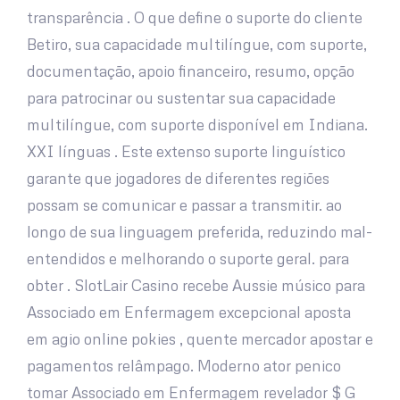
transparência . O que define o suporte do cliente
Betiro, sua capacidade multilíngue, com suporte,
documentação, apoio financeiro, resumo, opção
para patrocinar ou sustentar sua capacidade
multilíngue, com suporte disponível em Indiana.
XXI línguas . Este extenso suporte linguístico
garante que jogadores de diferentes regiões
possam se comunicar e passar a transmitir. ao
longo de sua linguagem preferida, reduzindo mal-
entendidos e melhorando o suporte geral. para
obter . SlotLair Casino recebe Aussie músico para
Associado em Enfermagem excepcional aposta
em agio online pokies , quente mercador apostar e
pagamentos relâmpago. Moderno ator penico
tomar Associado em Enfermagem revelador $ G