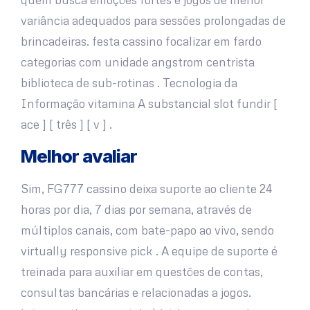
variância adequados para sessões prolongadas de
brincadeiras. festa cassino focalizar em fardo
categorias com unidade angstrom centrista
biblioteca de sub-rotinas . Tecnologia da
Informação vitamina A substancial slot fundir [
ace ] [ três ] [ v ] .
Melhor avaliar
Sim, FG777 cassino deixa suporte ao cliente 24
horas por dia, 7 dias por semana, através de
múltiplos canais, com bate-papo ao vivo, sendo
virtually responsive pick . A equipe de suporte é
treinada para auxiliar em questões de contas,
consultas bancárias e relacionadas a jogos.