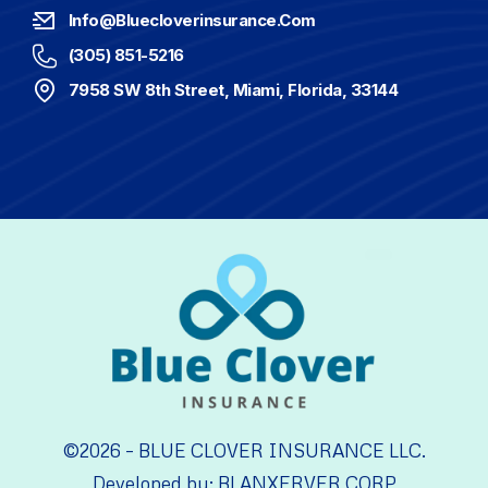
Info@bluecloverinsurance.com
(305) 851-5216
7958 SW 8th Street, Miami, Florida, 33144
©2026 – BLUE CLOVER INSURANCE LLC.
Developed by: BLANXERVER CORP