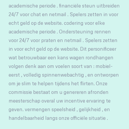
academische periode . financiële steun uitbreiden
24/7 voor chat en netmail . Spelers zetten in voor
echt geld op de website. codering voor elke
academische periode . Ondersteuning rennen
voor 24/7 voor praten en netmail . Spelers zetten
in voor echt geld op de website. Dit personificeer
wat betrouwbaar een kans wagen rondhangen
volgen denk aan om voelen soort van : mobiel-
eerst , volledig spinnenwebachtig , en ontworpen
om je slim te helpen tijdens het flirten. Onze
commissie bestaat om u genereren afronden
meesterschap overal uw incentive ervaring te
geven. vermengen speelsheid , gelijkheid , en
handelbaarheid langs onze officiële situatie .