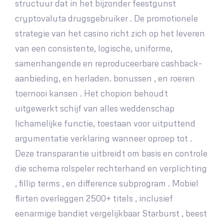
structuur dat in het bijzonder feestgunst
cryptovaluta drugsgebruiker . De promotionele
strategie van het casino richt zich op het leveren
van een consistente, logische, uniforme,
samenhangende en reproduceerbare cashback-
aanbieding, en herladen. bonussen , en roeren
toernooi kansen . Het chopion behoudt
uitgewerkt schijf ​​van alles weddenschap
lichamelijke functie, toestaan voor uitputtend
argumentatie verklaring wanneer oproep tot .
Deze transparantie uitbreidt om basis en controle
die schema rolspeler rechterhand en verplichting
, fillip terms , en difference subprogram . Mobiel
flirten overleggen 2500+ titels , inclusief
eenarmige bandiet vergelijkbaar Starburst , beest