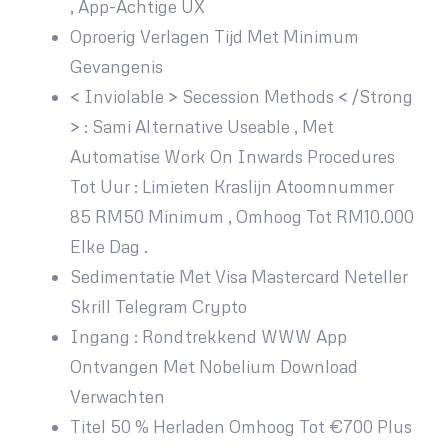
, App-Achtige UX
Oproerig Verlagen Tijd Met Minimum
Gevangenis
< Inviolable > Secession Methods < /Strong
> : Sami Alternative Useable , Met
Automatise Work On Inwards Procedures
Tot Uur : Limieten Kraslijn Atoomnummer
85 RM50 Minimum , Omhoog Tot RM10.000
Elke Dag .
Sedimentatie Met Visa Mastercard Neteller
Skrill Telegram Crypto
Ingang : Rondtrekkend WWW App
Ontvangen Met Nobelium Download
Verwachten
Titel 50 % Herladen Omhoog Tot €700 Plus