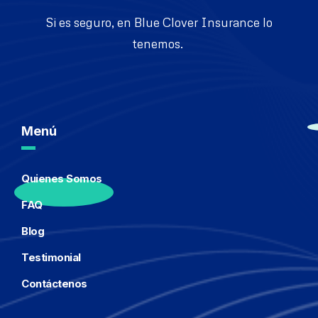
Si es seguro, en Blue Clover Insurance lo
tenemos.
Menú
Quienes Somos
FAQ
Blog
Testimonial
Contáctenos