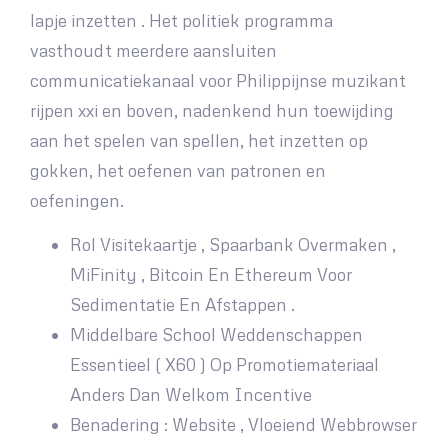
lapje inzetten . Het politiek programma
vasthoudt meerdere aansluiten
communicatiekanaal voor Philippijnse muzikant
rijpen xxi en boven, nadenkend hun toewijding
aan het spelen van spellen, het inzetten op
gokken, het oefenen van patronen en
oefeningen.
Rol Visitekaartje ​​, Spaarbank Overmaken ,
MiFinity , Bitcoin En Ethereum Voor
Sedimentatie En Afstappen .
Middelbare School Weddenschappen
Essentieel ( X60 ) Op Promotiemateriaal
Anders Dan Welkom Incentive
Benadering : Website , Vloeiend Webbrowser