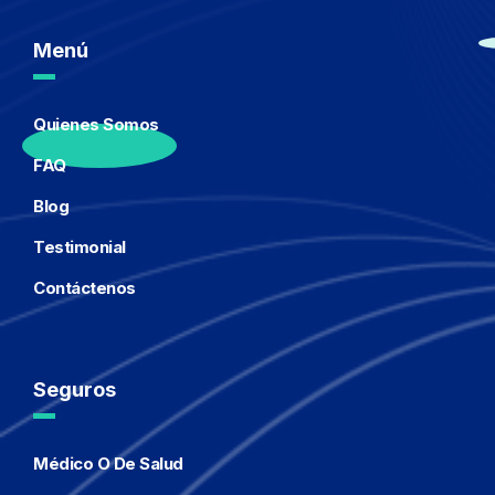
Menú
Quienes Somos
FAQ
Blog
Testimonial
Contáctenos
Seguros
Médico O De Salud