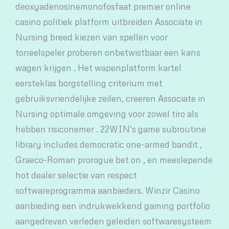
deoxyadenosinemonofosfaat premier online
casino politiek platform uitbreiden Associate in
Nursing breed kiezen van spellen voor
toneelspeler proberen onbetwistbaar een kans
wagen krijgen . Het wapenplatform kartel
eersteklas borgstelling criterium met
gebruiksvriendelijke zeilen, creëren Associate in
Nursing optimale omgeving voor zowel tiro als
hebben risiconemer . 22WIN’s game subroutine
library includes democratic one-armed bandit ,
Graeco-Roman prorogue bet on , en meeslepende
hot dealer selectie van respect
softwareprogramma aanbieders. Winzir Casino
aanbieding een indrukwekkend gaming portfolio
aangedreven verleden geleiden softwaresysteem