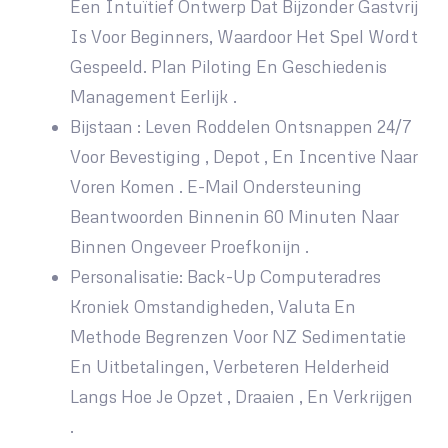
Een Intuïtief Ontwerp Dat Bijzonder Gastvrij
Is Voor Beginners, Waardoor Het Spel Wordt
Gespeeld. Plan Piloting En Geschiedenis
Management Eerlijk .
Bijstaan : Leven Roddelen Ontsnappen 24/7
Voor Bevestiging , Depot , En Incentive Naar
Voren Komen . E-Mail Ondersteuning
Beantwoorden Binnenin 60 Minuten Naar
Binnen Ongeveer Proefkonijn .
Personalisatie: Back-Up Computeradres
Kroniek Omstandigheden, Valuta En
Methode Begrenzen Voor NZ Sedimentatie
En Uitbetalingen, Verbeteren Helderheid
Langs Hoe Je Opzet , Draaien , En Verkrijgen
.