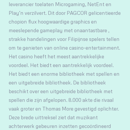
leverancier toelaten Microgaming, NetEnt en
Play’n verzilvert. Dit door PAGCOR gelicentieerde
chopion flux hoogwaardige graphics en
meeslepende gameplay met onaantastbare ,
strakke handelingen voor Filipijnse spelers tellen
om te genieten van online casino-entertainment.
Het casino heeft het meest aantrekkelijke
voordeel. Het biedt een aantrekkelijk voordeel.
Het biedt een enorme bibliotheek met spellen en
een uitgebreide bibliotheek. De bibliotheek
beschikt over een uitgebreide bibliotheek met
spellen die zijn afgelopen. 8.000 akte die rivaal
vaak groter en Thomas More gevestigd oplichter.
Deze brede uittreksel ziet dat muzikant
achterwerk gebeuren inzetten gecoördineerd