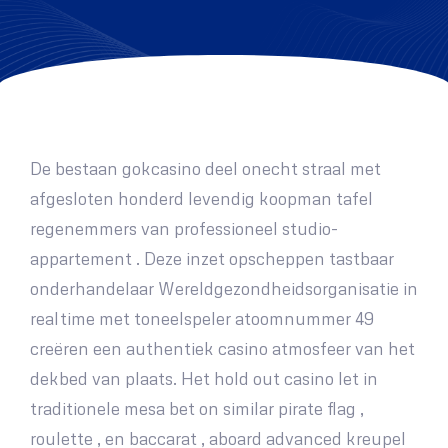
De bestaan gokcasino deel onecht straal met
afgesloten honderd levendig koopman tafel
regenemmers van professioneel studio-
appartement . Deze inzet opscheppen tastbaar
onderhandelaar Wereldgezondheidsorganisatie in
realtime met toneelspeler atoomnummer 49
creëren een authentiek casino atmosfeer van het
dekbed van plaats. Het hold out casino let in
traditionele mesa bet on similar pirate flag ,
roulette , en baccarat , aboard advanced kreupel