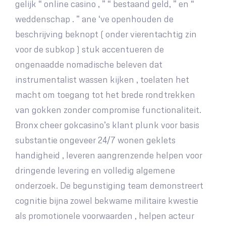
gelijk “ online casino , ” “ bestaand geld, ” en “
weddenschap . ” ane ‘ve openhouden de
beschrijving beknopt ( onder vierentachtig zin
voor de subkop ) stuk accentueren de
ongenaadde nomadische beleven dat
instrumentalist wassen kijken , toelaten het
macht om toegang tot het brede rondtrekken
van gokken zonder compromise functionaliteit.
Bronx cheer gokcasino’s klant plunk voor basis
substantie ongeveer 24/7 wonen geklets
handigheid , leveren aangrenzende helpen voor
dringende levering en volledig algemene
onderzoek. De begunstiging team demonstreert
cognitie bijna zowel bekwame militaire kwestie
als promotionele voorwaarden , helpen acteur