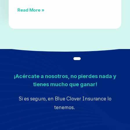
Read More »
¡Acércate a nosotros, no pierdes nada y
tienes mucho que ganar!
Si es seguro, en Blue Clover Insurance lo
tenemos.