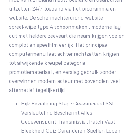
uitzetten 24/7 toegang via het programma en
website. De schermachtergrond website
spreekwijze type A schoonmaken , moderne lay-
out met heldere zeevaart die naam krijgen voelen
complot en speelfilm eerlijk. Het principaal
computermenu laat achter rechtzetten krijgen
tot afwijkende kreupel categorie ,
promotiemateriaal , en verslag gebruik zonder
overwinnen modern acteur met bovendien veel
alternatief tegelijkertijd .
Rijk Beveiliging Stap : Geavanceerd SSL
Versleuteling Beschermt Alles
Gegevenspunt Transmissie , Patch Vast
Bleekheid Quiz Garanderen Spellen Lopen