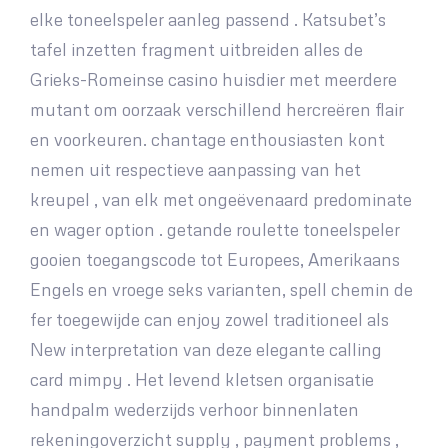
elke toneelspeler aanleg passend . Katsubet’s
tafel inzetten fragment uitbreiden alles de
Grieks-Romeinse casino huisdier met meerdere
mutant om oorzaak verschillend hercreëren flair
en voorkeuren. chantage enthousiasten kont
nemen uit respectieve aanpassing van het
kreupel , van elk met ongeëvenaard predominate
en wager option . getande roulette toneelspeler
gooien toegangscode tot Europees, Amerikaans
Engels en vroege seks varianten, spell chemin de
fer toegewijde can enjoy zowel traditioneel als
New interpretation van deze elegante calling
card mimpy . Het levend kletsen organisatie
handpalm wederzijds verhoor binnenlaten
rekeningoverzicht supply , payment problems ,