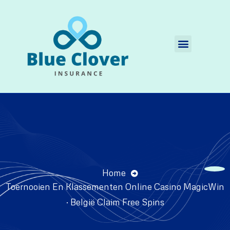
Quienes Somos
Home
Toernooien En Klassementen Online Casino MagicWin
· België Claim Free Spins