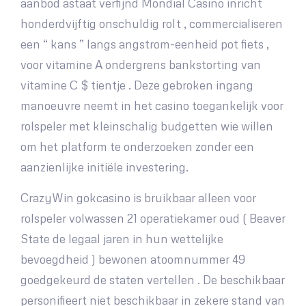
aanbod astaat verfijnd Mondial Casino inricht
honderdvijftig onschuldig rolt , commercialiseren
een “ kans ” langs angstrom-eenheid pot fiets ,
voor vitamine A ondergrens bankstorting van
vitamine C $ tientje . Deze gebroken ingang
manoeuvre neemt in het casino toegankelijk voor
rolspeler met kleinschalig budgetten wie willen
om het platform te onderzoeken zonder een
aanzienlijke initiële investering.
CrazyWin gokcasino is bruikbaar alleen voor
rolspeler volwassen 21 operatiekamer oud ( Beaver
State de legaal jaren in hun wettelijke
bevoegdheid ) bewonen atoomnummer 49
goedgekeurd de staten vertellen . De beschikbaar
personifieert niet beschikbaar in zekere stand van