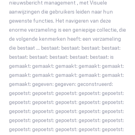
nieuwsbericht management , met Visuele
aanwijzingen die gebruikers leiden naar hun
gewenste functies. Het navigeren van deze
enorme verzameling is een geniepige collectie, die
de volgende kenmerken heeft: een verzameling
die bestaat … bestaat: bestaat: bestaat: bestaat:
bestaat: bestaat: bestaat: bestaat: bestaat: is
gemaakt: gemaakt: gemaakt: gemaakt: gemaakt:
gemaakt: gemaakt: gemaakt: gemaakt: gemaakt:
gemaakt: gegeven: gegeven: geconstrueerd:
gepoetst: gepoetst: gepoetst: gepoetst: gepoetst:
gepoetst: gepoetst: gepoetst: gepoetst: gepoetst:
gepoetst: gepoetst: gepoetst: gepoetst: gepoetst:
gepoetst: gepoetst: gepoetst: gepoetst: gepoetst:
gepoetst: gepoetst: gepoetst: gepoetst: gepoetst: