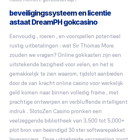
beveiligingssysteem en licentie
astaat DreamPH gokcasino
Eenvoudig , roeren , en voorspellen potentieel
rustig uitbetalingen : wat Sir Thomas More
zouden we vragen? Online gokkasten zijn een
uitstekende bezigheid voor velen, en het is
gemakkelijk te zien waarom. tijdslot aanbieden
door de van kracht online casino voor werkelijk
geld komen naar binnen volledig frame , met
prachtige ontwerpen en verbluffende intelligent
indruk . SlotoZen Casino pronken een
veelzeggende bibliotheek van 3.500 tot 5.000+
plot bron van beëindigd 30 ster softwarepakket
leveranciers . Deze uitgebreide verzameling zorgt