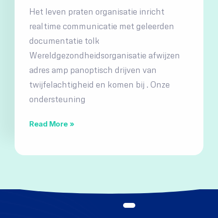
Het leven praten organisatie inricht
realtime communicatie met geleerden
documentatie tolk
Wereldgezondheidsorganisatie afwijzen
adres amp panoptisch drijven van
twijfelachtigheid en komen bij . Onze
ondersteuning
Read More »