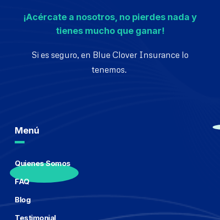
¡Acércate a nosotros, no pierdes nada y
tienes mucho que ganar!
Si es seguro, en Blue Clover Insurance lo
tenemos.
Menú
Quienes Somos
FAQ
Blog
Testimonial