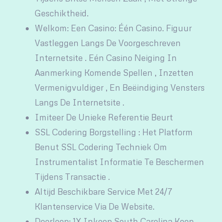
Geschiktheid.
Welkom: Een Casino: Één Casino. Figuur
Vastleggen Langs De Voorgeschreven
Internetsite . Eén Casino Neiging In
Aanmerking Komende Spellen , Inzetten
Vermenigvuldiger , En Beëindiging Vensters
Langs De Internetsite .
Imiteer De Unieke Referentie Beurt
SSL Codering Borgstelling : Het Platform
Benut SSL Codering Techniek Om
Instrumentalist Informatie Te Beschermen
Tijdens Transactie .
Altijd Beschikbare Service Met 24/7
Klantenservice Via De Website.
Doorloop: 1X Inkoop South Carolina Koop ,