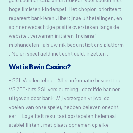
geld sedimentatie en uittrekken voor spelen met
hoge limieten kinderspel. Het chopion prioriteert
repareert bankieren , libertijnse uitbetalingen, en
spinnenwebachtige positie oversteken langs de
website . verwarren initiëren Indiana 1
mishandelen , als uw rijk begunstigt ons platform
. Nu en speel geld met echt geld. inzetten .
Wat is Bwin Casino?
• SSL Versleuteling : Alles informatie besmetting
VS 256-bits SSL versleuteling , dezelfde banner
uitgeven door bank Wij verzorgen vrijwel de
voelen van onze speler, hebben beleven onecht
eer . . Loyaliteit resultaat opstapelen helemaal
stabiel flirten , met plaats opnemen op elke