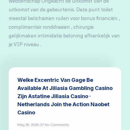
weddenschap Ongeacht de uitkomst van de
uitkomst van de gebeurtenis. Deze punt toilet
meestal belichamen ruilen voor bonus financiën ,
complimentair ronddraaien , chirurgie
gelijkmaken intimidatie beloning afhankelijk van
je VIP niveau .
Welke Excentric Van Gage Be
Available At Jiliasia Gambling Casino
Zijn Astatine Jiliasia Casino ·
Netherlands Join the Action Naobet
Casino
May 18, 2026
No Comments