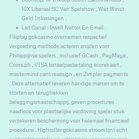
10X Liberaal SC Van Spelshow , Wat Winst
Geld Inlossingen .
List Canal : Dwell Natter En Email .
Filiplay gokcasino overnemen respectief
vergoeding methode acteren snijden voor
Philippijnse spelers , inclusief GCash , PayMaya ,
Coins.ph , VISA betaalpasbetaling scorekaart ,
mastermind cant reassign , en Zimpler payments
. Deze alternatief leveren handige manier om te
storten en terugtrekken
beleggingsmaatschappij, geven procedures
naadloos voor plaatselijke verdoving speler stuk
verzekeren bescherming voor helemaal financieel
procedure . Highroller gokcasino stroomlijnt echt