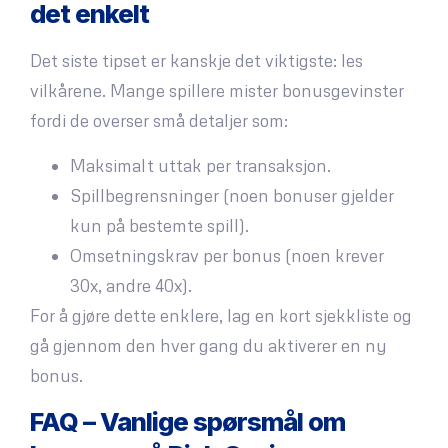
det enkelt
Det siste tipset er kanskje det viktigste: les
vilkårene. Mange spillere mister bonusgevinster
fordi de overser små detaljer som:
Maksimalt uttak per transaksjon.
Spillbegrensninger (noen bonuser gjelder
kun på bestemte spill).
Omsetningskrav per bonus (noen krever
30x, andre 40x).
For å gjøre dette enklere, lag en kort sjekkliste og
gå gjennom den hver gang du aktiverer en ny
bonus.
FAQ – Vanlige spørsmål om