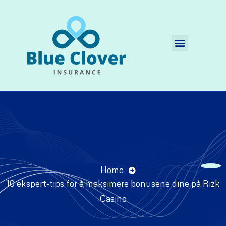
Quienes Somos
Home
10 ekspert‑tips for å maksimere bonusene dine på Rizk
Casino