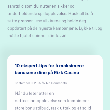
samtidig som du nyter en sikker og
underholdende spillopplevelse. Husk alltid å
sette grenser, lese vilkårene og holde deg
oppdatert på de nyeste kampanjene. Lykke til, og
måtte hjulet spinne i din favør!
10 ekspert‑tips for å maksimere
bonusene dine på Rizk Casino
September 8, 2025
No Comments
Når du leter etter en
nettcasino‑opplevelse som kombinerer
store bonustilbud, rask uttak og et solid