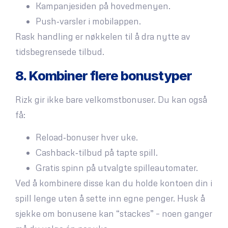
Kampanjesiden på hovedmenyen.
Push‑varsler i mobilappen.
Rask handling er nøkkelen til å dra nytte av
tidsbegrensede tilbud.
8. Kombiner flere bonustyper
Rizk gir ikke bare velkomstbonuser. Du kan også
få:
Reload‑bonuser hver uke.
Cashback‑tilbud på tapte spill.
Gratis spinn på utvalgte spilleautomater.
Ved å kombinere disse kan du holde kontoen din i
spill lenge uten å sette inn egne penger. Husk å
sjekke om bonusene kan “stackes” – noen ganger