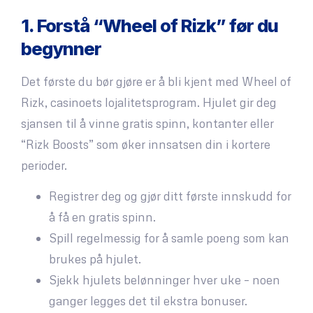
1. Forstå “Wheel of Rizk” før du
begynner
Det første du bør gjøre er å bli kjent med Wheel of
Rizk, casinoets lojalitetsprogram. Hjulet gir deg
sjansen til å vinne gratis spinn, kontanter eller
“Rizk Boosts” som øker innsatsen din i kortere
perioder.
Registrer deg og gjør ditt første innskudd for
å få en gratis spinn.
Spill regelmessig for å samle poeng som kan
brukes på hjulet.
Sjekk hjulets belønninger hver uke – noen
ganger legges det til ekstra bonuser.