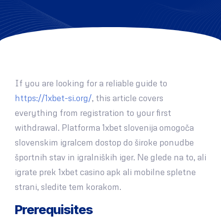
If you are looking for a reliable guide to
https://1xbet-si.org/
, this article covers
everything from registration to your first
withdrawal. Platforma 1xbet slovenija omogoča
slovenskim igralcem dostop do široke ponudbe
športnih stav in igralniških iger. Ne glede na to, ali
igrate prek 1xbet casino apk ali mobilne spletne
strani, sledite tem korakom.
Prerequisites