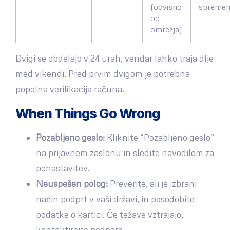
(odvisno
spremen
od
omrežja)
Dvigi se obdelajo v 24 urah, vendar lahko traja dlje
med vikendi. Pred prvim dvigom je potrebna
popolna verifikacija računa.
When Things Go Wrong
Pozabljeno geslo:
Kliknite “Pozabljeno geslo”
na prijavnem zaslonu in sledite navodilom za
ponastavitev.
Neuspešen polog:
Preverite, ali je izbrani
način podprt v vaši državi, in posodobite
podatke o kartici. Če težave vztrajajo,
kontaktirajte podporo.