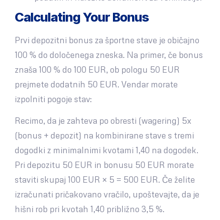
Calculating Your Bonus
Prvi depozitni bonus za športne stave je običajno
100 % do določenega zneska. Na primer, če bonus
znaša 100 % do 100 EUR, ob pologu 50 EUR
prejmete dodatnih 50 EUR. Vendar morate
izpolniti pogoje stav:
Recimo, da je zahteva po obresti (wagering) 5x
(bonus + depozit) na kombinirane stave s tremi
dogodki z minimalnimi kvotami 1,40 na dogodek.
Pri depozitu 50 EUR in bonusu 50 EUR morate
staviti skupaj 100 EUR × 5 = 500 EUR. Če želite
izračunati pričakovano vračilo, upoštevajte, da je
hišni rob pri kvotah 1,40 približno 3,5 %.