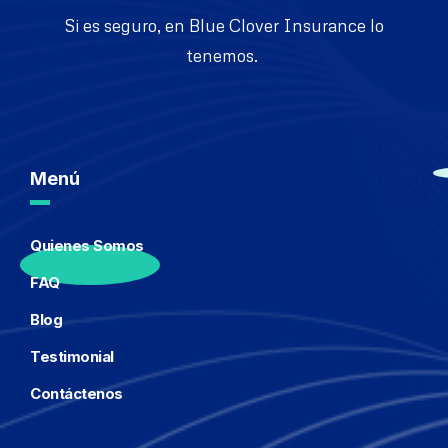
Si es seguro, en Blue Clover Insurance lo
tenemos.
Menú
Quienes Somos
FAQ
Blog
Testimonial
Contáctenos