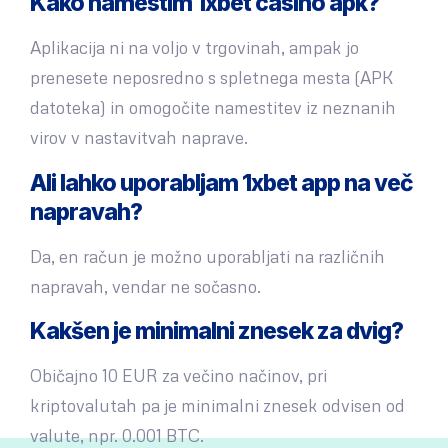
Kako namestim 1xbet casino apk?
Aplikacija ni na voljo v trgovinah, ampak jo
prenesete neposredno s spletnega mesta (APK
datoteka) in omogočite namestitev iz neznanih
virov v nastavitvah naprave.
Ali lahko uporabljam 1xbet app na več
napravah?
Da, en račun je možno uporabljati na različnih
napravah, vendar ne sočasno.
Kakšen je minimalni znesek za dvig?
Običajno 10 EUR za večino načinov, pri
kriptovalutah pa je minimalni znesek odvisen od
valute, npr. 0.001 BTC.