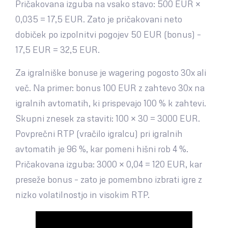
Pričakovana izguba na vsako stavo: 500 EUR ×
0,035 = 17,5 EUR. Zato je pričakovani neto
dobiček po izpolnitvi pogojev 50 EUR (bonus) –
17,5 EUR = 32,5 EUR.
Za igralniške bonuse je wagering pogosto 30x ali
več. Na primer: bonus 100 EUR z zahtevo 30x na
igralnih avtomatih, ki prispevajo 100 % k zahtevi.
Skupni znesek za staviti: 100 × 30 = 3000 EUR.
Povprečni RTP (vračilo igralcu) pri igralnih
avtomatih je 96 %, kar pomeni hišni rob 4 %.
Pričakovana izguba: 3000 × 0,04 = 120 EUR, kar
preseže bonus – zato je pomembno izbrati igre z
nizko volatilnostjo in visokim RTP.