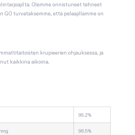
elintarjoajilta. Olemme onnistuneet tehneet
n GO turvataksemme, että pelaajillamme on
mattitaitoisten krupieerien ohjauksessa, ja
sinut kaikkina aikoina.
96.2%
ming
98.5%