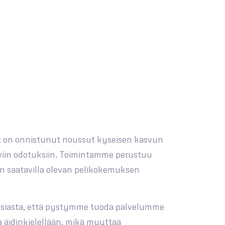
t
on onnistunut noussut kyseisen kasvun
yviin odotuksiin. Toimintamme perustuu
n saatavilla olevan pelikokemuksen
osiasiasta, että pystymme tuoda palvelumme
a äidinkielellään, mikä muuttaa