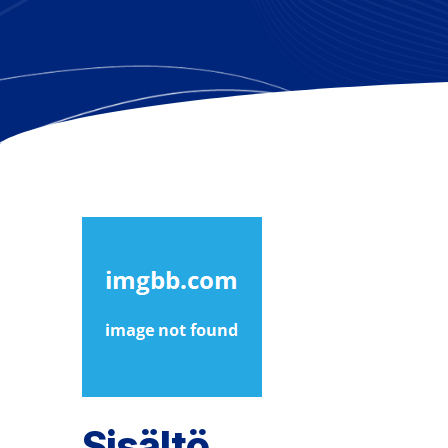
Sisältö