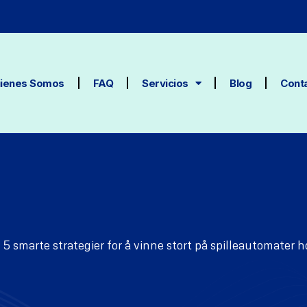
ienes Somos
FAQ
Servicios
Blog
Cont
5 smarte strategier for å vinne stort på spilleautomater 