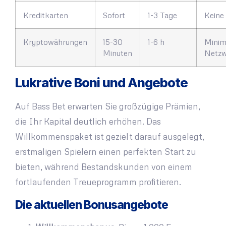
Kreditkarten
Sofort
1-3 Tage
Keine
Kryptowährungen
15-30
1-6 h
Minim
Minuten
Netzw
Lukrative Boni und Angebote
Auf Bass Bet erwarten Sie großzügige Prämien,
die Ihr Kapital deutlich erhöhen. Das
Willkommenspaket ist gezielt darauf ausgelegt,
erstmaligen Spielern einen perfekten Start zu
bieten, während Bestandskunden von einem
fortlaufenden Treueprogramm profitieren.
Die aktuellen Bonusangebote