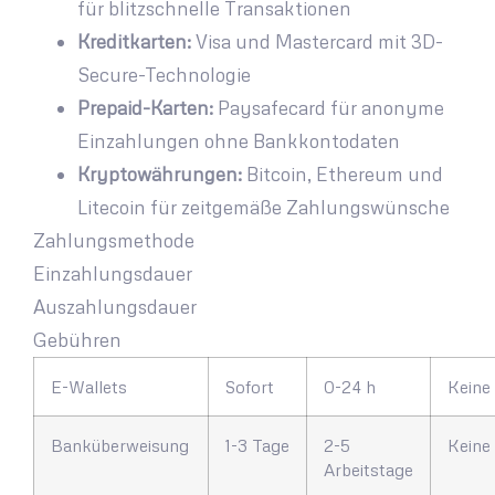
für blitzschnelle Transaktionen
Kreditkarten:
Visa und Mastercard mit 3D-
Secure-Technologie
Prepaid-Karten:
Paysafecard für anonyme
Einzahlungen ohne Bankkontodaten
Kryptowährungen:
Bitcoin, Ethereum und
Litecoin für zeitgemäße Zahlungswünsche
Zahlungsmethode
Einzahlungsdauer
Auszahlungsdauer
Gebühren
E-Wallets
Sofort
0-24 h
Keine
Banküberweisung
1-3 Tage
2-5
Keine
Arbeitstage