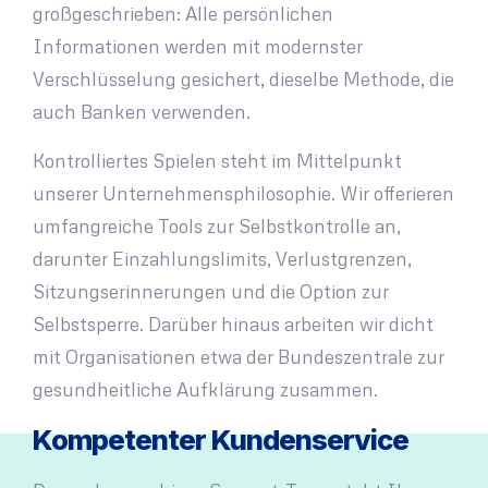
großgeschrieben: Alle persönlichen
Informationen werden mit modernster
Verschlüsselung gesichert, dieselbe Methode, die
auch Banken verwenden.
Kontrolliertes Spielen steht im Mittelpunkt
unserer Unternehmensphilosophie. Wir offerieren
umfangreiche Tools zur Selbstkontrolle an,
darunter Einzahlungslimits, Verlustgrenzen,
Sitzungserinnerungen und die Option zur
Selbstsperre. Darüber hinaus arbeiten wir dicht
mit Organisationen etwa der Bundeszentrale zur
gesundheitliche Aufklärung zusammen.
Kompetenter Kundenservice