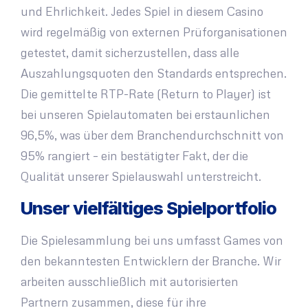
und Ehrlichkeit. Jedes Spiel in diesem Casino
wird regelmäßig von externen Prüforganisationen
getestet, damit sicherzustellen, dass alle
Auszahlungsquoten den Standards entsprechen.
Die gemittelte RTP-Rate (Return to Player) ist
bei unseren Spielautomaten bei erstaunlichen
96,5%, was über dem Branchendurchschnitt von
95% rangiert – ein bestätigter Fakt, der die
Qualität unserer Spielauswahl unterstreicht.
Unser vielfältiges Spielportfolio
Die Spielesammlung bei uns umfasst Games von
den bekanntesten Entwicklern der Branche. Wir
arbeiten ausschließlich mit autorisierten
Partnern zusammen, diese für ihre