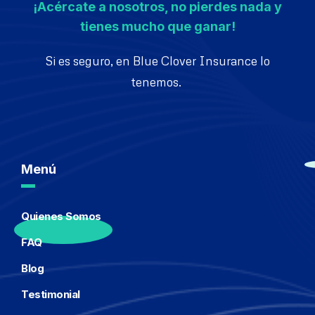
¡Acércate a nosotros, no pierdes nada y
tienes mucho que ganar!
Si es seguro, en Blue Clover Insurance lo
tenemos.
Menú
Quienes Somos
FAQ
Blog
Testimonial