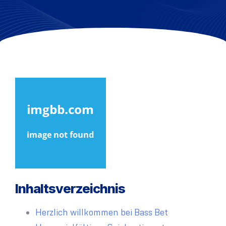
Inhaltsverzeichnis
Herzlich willkommen bei Bass Bet