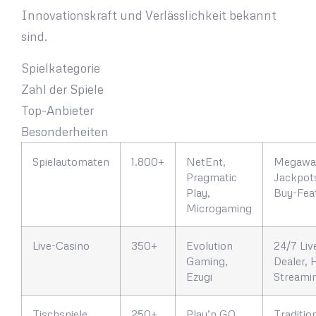
Innovationskraft und Verlässlichkeit bekannt
sind.
Spielkategorie
Zahl der Spiele
Top-Anbieter
Besonderheiten
Spielautomaten
1.800+
NetEnt,
Megawa
Pragmatic
Jackpot
Play,
Buy-Fea
Microgaming
Live-Casino
350+
Evolution
24/7 Liv
Gaming,
Dealer, 
Ezugi
Streami
Tischspiele
250+
Play’n GO,
Traditio