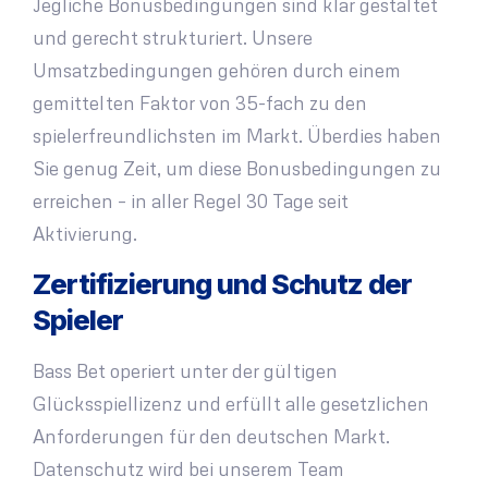
Jegliche Bonusbedingungen sind klar gestaltet
und gerecht strukturiert. Unsere
Umsatzbedingungen gehören durch einem
gemittelten Faktor von 35-fach zu den
spielerfreundlichsten im Markt. Überdies haben
Sie genug Zeit, um diese Bonusbedingungen zu
erreichen – in aller Regel 30 Tage seit
Aktivierung.
Zertifizierung und Schutz der
Spieler
Bass Bet operiert unter der gültigen
Glücksspiellizenz und erfüllt alle gesetzlichen
Anforderungen für den deutschen Markt.
Datenschutz wird bei unserem Team