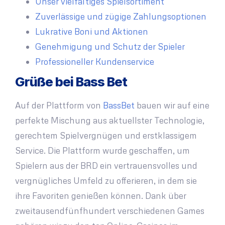
Unser vielfältiges Spielsortiment
Zuverlässige und zügige Zahlungsoptionen
Lukrative Boni und Aktionen
Genehmigung und Schutz der Spieler
Professioneller Kundenservice
Grüße bei Bass Bet
Auf der Plattform von
BassBet
bauen wir auf eine
perfekte Mischung aus aktuellster Technologie,
gerechtem Spielvergnügen und erstklassigem
Service. Die Plattform wurde geschaffen, um
Spielern aus der BRD ein vertrauensvolles und
vergnügliches Umfeld zu offerieren, in dem sie
ihre Favoriten genießen können. Dank über
zweitausendfünfhundert verschiedenen Games