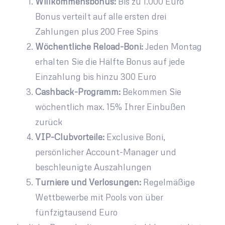
Willkommensbonus:
Bis zu 1.000 Euro
Bonus verteilt auf alle ersten drei
Zahlungen plus 200 Free Spins
Wöchentliche Reload-Boni:
Jeden Montag
erhalten Sie die Hälfte Bonus auf jede
Einzahlung bis hinzu 300 Euro
Cashback-Programm:
Bekommen Sie
wöchentlich max. 15% Ihrer Einbußen
zurück
VIP-Clubvorteile:
Exclusive Boni,
persönlicher Account-Manager und
beschleunigte Auszahlungen
Turniere und Verlosungen:
Regelmäßige
Wettbewerbe mit Pools von über
fünfzigtausend Euro