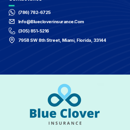
(786) 782-6725
Info@bluecloverinsurance.com
(305) 851-5216
7958 SW 8th Street, Miami, Florida, 33144