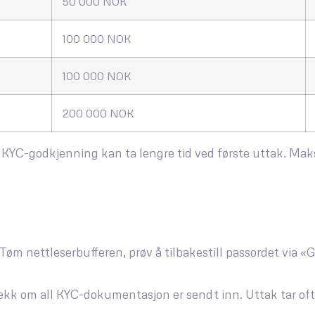
50 000 NOK
100 000 NOK
100 000 NOK
200 000 NOK
 KYC-godkjenning kan ta lengre tid ved første uttak. Mak
Tøm nettleserbufferen, prøv å tilbakestill passordet via
ekk om all KYC-dokumentasjon er sendt inn. Uttak tar oft