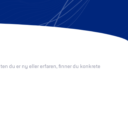
nten du er ny eller erfaren, finner du konkrete