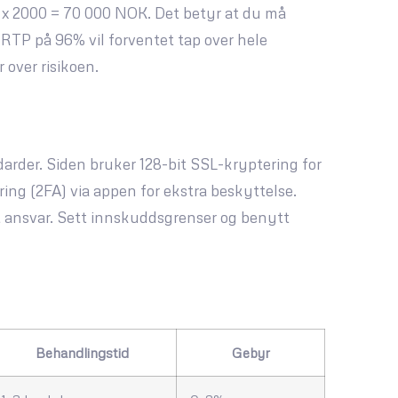
5 x 2000 = 70 000 NOK. Det betyr at du må
 RTP på 96% vil forventet tap over hele
over risikoen.
arder. Siden bruker 128-bit SSL-kryptering for
ring (2FA) via appen for ekstra beskyttelse.
et ansvar. Sett innskuddsgrenser og benytt
Behandlingstid
Gebyr