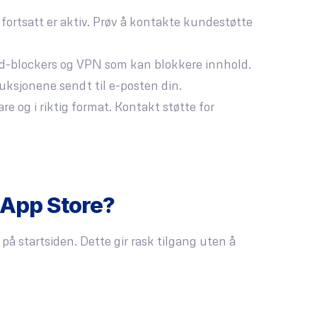
fortsatt er aktiv. Prøv å kontakte kundestøtte
 ad-blockers og VPN som kan blokkere innhold.
uksjonene sendt til e-posten din.
 og i riktig format. Kontakt støtte for
 App Store?
på startsiden. Dette gir rask tilgang uten å