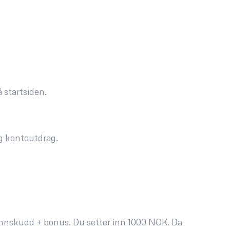
 startsiden.
ig kontoutdrag.
nnskudd + bonus. Du setter inn 1000 NOK. Da