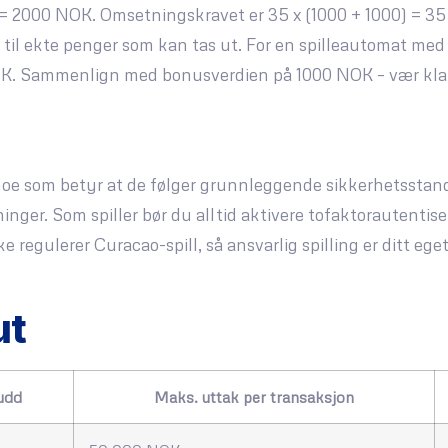
p = 2000 NOK. Omsetningskravet er 35 x (1000 + 1000) = 3
til ekte penger som kan tas ut. For en spilleautomat med
K. Sammenlign med bonusverdien på 1000 NOK – vær klar 
 noe som betyr at de følger grunnleggende sikkerhetsstand
nger. Som spiller bør du alltid aktivere tofaktorautentise
egulerer Curacao-spill, så ansvarlig spilling er ditt eg
ut
udd
Maks. uttak per transaksjon