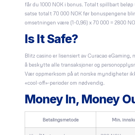
får du 1000 NOK i bonus. Totalt spillbart belø
satse totalt 70 000 NOK før bonuspengene blir 
omsetningen være (1-0,96) x 70 000 = 2800 NO
Is It Safe?
Blitz casino er lisensiert av Curacao eGaming,
å beskytte alle transaksjoner og personopplysni
Vær oppmerksom på at norske myndigheter ikke r
«cool-off»-perioder om nødvendig.
Money In, Money O
Betalingsmetode
Min. innsk