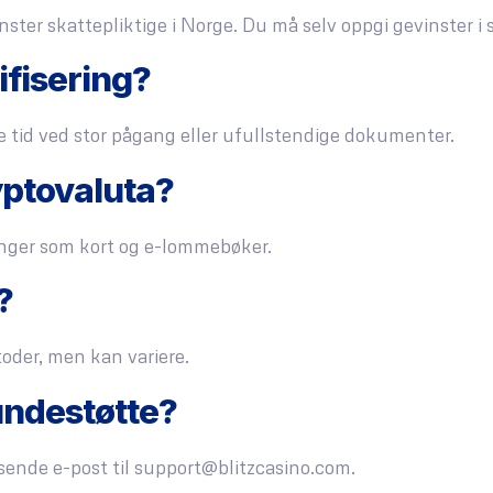
evinster skattepliktige i Norge. Du må selv oppgi gevinste
ifisering?
re tid ved stor pågang eller ufullstendige dokumenter.
yptovaluta?
alinger som kort og e-lommebøker.
?
oder, men kan variere.
undestøtte?
r sende e-post til support@blitzcasino.com.