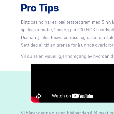
Pro Tips
Blitz casino har et lojalitetsprogram med 5 niv
spilleautomater, 1 poeng per 200 NOK i bordspil
Diamant), eksklusive bonuser og raskere utta
Sett deg alltid en grense for å unngå overforbr
Vil du se en visuell gjennomgang av hvordan 
Vi håper denne guiden hjelper deg å få mest mul