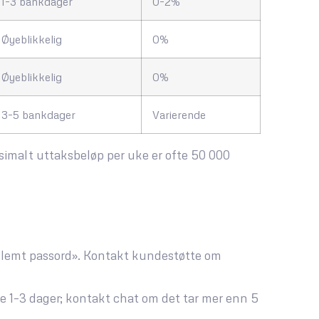
1–3 bankdager
0–2%
Øyeblikkelig
0%
Øyeblikkelig
0%
3–5 bankdager
Varierende
simalt uttaksbeløp per uke er ofte 50 000
 «Glemt passord». Kontakt kundestøtte om
e 1–3 dager; kontakt chat om det tar mer enn 5