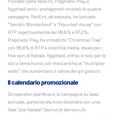
Provider come NetEnt, Pragmatic Play e
Yggdrasil sono i protagonisti invisibili di queste
campagne. NetEnt, ad esempio, ha lanciato
“Santa’s Wonderland” e “Haunted House” con
RTP rispettivamente del 96,6 % e 97,2 %.
Pragmatic Play ha introdotto “Christmas Tree”
con 96,8 % di RTP e volatilità media, ideale per i
free spin di Natale. Yggdrasil, infine, è noto per le
slot a tema horror con meccaniche di “multiplier
wilds” che aumentano il valore dei giri gratuiti.
Il calendario promozionale
Gli operatori pianificano le campagne su base
annuale, partendo da inizio dicembre con una
fase “pre‑Natale” (bonus di benvenuto