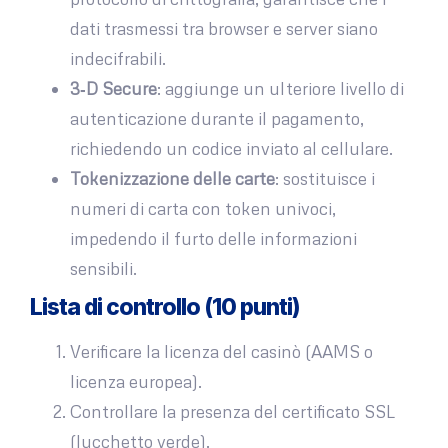
dati trasmessi tra browser e server siano
indecifrabili.
3‑D Secure
: aggiunge un ulteriore livello di
autenticazione durante il pagamento,
richiedendo un codice inviato al cellulare.
Tokenizzazione delle carte
: sostituisce i
numeri di carta con token univoci,
impedendo il furto delle informazioni
sensibili.
Lista di controllo (10 punti)
Verificare la licenza del casinò (AAMS o
licenza europea).
Controllare la presenza del certificato SSL
(lucchetto verde).