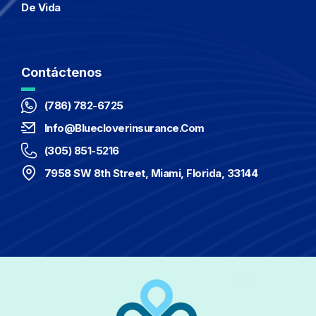
De Vida
Contáctenos
(786) 782-6725
Info@bluecloverinsurance.com
(305) 851-5216
7958 SW 8th Street, Miami, Florida, 33144