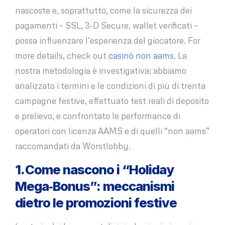
nascoste e, soprattutto, come la sicurezza dei
pagamenti – SSL, 3‑D Secure, wallet verificati –
possa influenzare l’esperienza del giocatore. For
more details, check out
casinò non aams
. La
nostra metodologia è investigativa: abbiamo
analizzato i termini e le condizioni di più di trenta
campagne festive, effettuato test reali di deposito
e prelievo, e confrontato le performance di
operatori con licenza AAMS e di quelli “non aams”
raccomandati da Worstlobby.
1. Come nascono i “Holiday
Mega‑Bonus”: meccanismi
dietro le promozioni festive