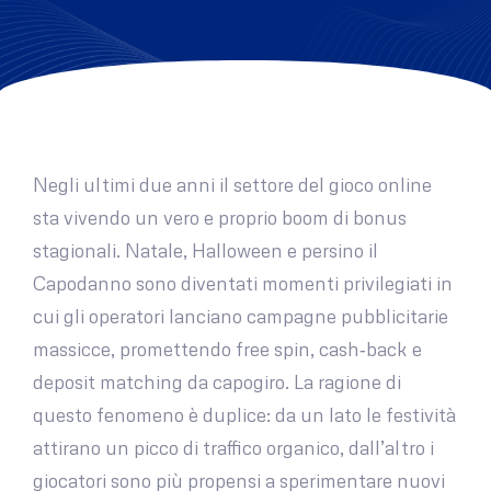
Negli ultimi due anni il settore del gioco online
sta vivendo un vero e proprio boom di bonus
stagionali. Natale, Halloween e persino il
Capodanno sono diventati momenti privilegiati in
cui gli operatori lanciano campagne pubblicitarie
massicce, promettendo free spin, cash‑back e
deposit matching da capogiro. La ragione di
questo fenomeno è duplice: da un lato le festività
attirano un picco di traffico organico, dall’altro i
giocatori sono più propensi a sperimentare nuovi