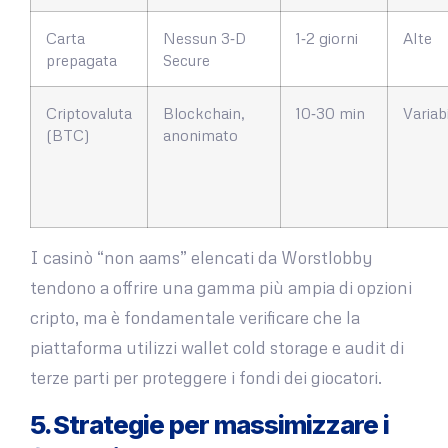
Carta
Nessun 3‑D
1‑2 giorni
Alte
prepagata
Secure
Criptovaluta
Blockchain,
10‑30 min
Variabi
(BTC)
anonimato
I casinò “non aams” elencati da Worstlobby
tendono a offrire una gamma più ampia di opzioni
cripto, ma è fondamentale verificare che la
piattaforma utilizzi wallet cold storage e audit di
terze parti per proteggere i fondi dei giocatori.
5. Strategie per massimizzare i