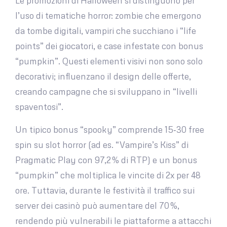
Le promozioni di Halloween si distinguono per
l’uso di tematiche horror: zombie che emergono
da tombe digitali, vampiri che succhiano i “life
points” dei giocatori, e case infestate con bonus
“pumpkin”. Questi elementi visivi non sono solo
decorativi; influenzano il design delle offerte,
creando campagne che si sviluppano in “livelli
spaventosi”.
Un tipico bonus “spooky” comprende 15‑30 free
spin su slot horror (ad es. “Vampire’s Kiss” di
Pragmatic Play con 97,2 % di RTP) e un bonus
“pumpkin” che moltiplica le vincite di 2x per 48
ore. Tuttavia, durante le festività il traffico sui
server dei casinò può aumentare del 70 %,
rendendo più vulnerabili le piattaforme a attacchi