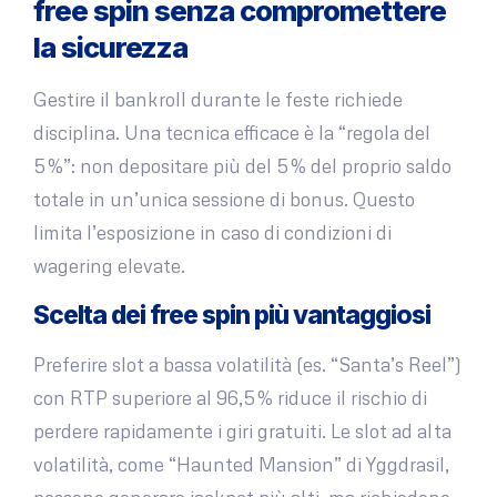
free spin senza compromettere
la sicurezza
Gestire il bankroll durante le feste richiede
disciplina. Una tecnica efficace è la “regola del
5 %”: non depositare più del 5 % del proprio saldo
totale in un’unica sessione di bonus. Questo
limita l’esposizione in caso di condizioni di
wagering elevate.
Scelta dei free spin più vantaggiosi
Preferire slot a bassa volatilità (es. “Santa’s Reel”)
con RTP superiore al 96,5 % riduce il rischio di
perdere rapidamente i giri gratuiti. Le slot ad alta
volatilità, come “Haunted Mansion” di Yggdrasil,