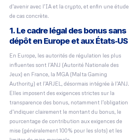
d’avenir avec l’IA et la crypto, et enfin une étude
de cas concrète.
1. Le cadre légal des bonus sans
dépôt en Europe et aux États‑US
En Europe, les autorités de régulation les plus
influentes sont l’ANJ (Autorité Nationale des
Jeux) en France, la MGA (Malta Gaming
Authority) et l’ARJEL, désormais intégrée à l’ANJ.
Elles imposent des exigences strictes sur la
transparence des bonus, notamment l’obligation
d’indiquer clairement le montant du bonus, le
pourcentage de contribution aux exigences de
mise (généralement 100 % pour les slots) et les
limites de mise maximale.