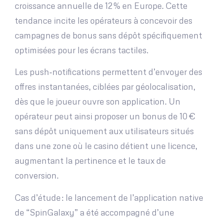
croissance annuelle de 12 % en Europe. Cette
tendance incite les opérateurs à concevoir des
campagnes de bonus sans dépôt spécifiquement
optimisées pour les écrans tactiles.
Les push‑notifications permettent d’envoyer des
offres instantanées, ciblées par géolocalisation,
dès que le joueur ouvre son application. Un
opérateur peut ainsi proposer un bonus de 10 €
sans dépôt uniquement aux utilisateurs situés
dans une zone où le casino détient une licence,
augmentant la pertinence et le taux de
conversion.
Cas d’étude : le lancement de l’application native
de “SpinGalaxy” a été accompagné d’une