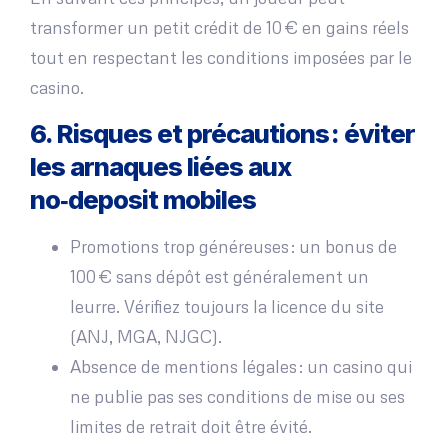
transformer un petit crédit de 10 € en gains réels
tout en respectant les conditions imposées par le
casino.
6. Risques et précautions : éviter
les arnaques liées aux
no‑deposit mobiles
Promotions trop généreuses : un bonus de
100 € sans dépôt est généralement un
leurre. Vérifiez toujours la licence du site
(ANJ, MGA, NJGC).
Absence de mentions légales : un casino qui
ne publie pas ses conditions de mise ou ses
limites de retrait doit être évité.