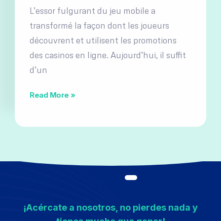
L’essor fulgurant du jeu mobile a
transformé la façon dont les joueurs
découvrent et utilisent les promotions
des casinos en ligne. Aujourd’hui, il suffit
d’un
Read More »
¡Acércate a nosotros, no pierdes nada y