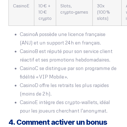
CasinoE
10 € +
Slots,
30x
10 €
crypto‑games
(100 %
crypto
slots)
CasinoA possède une licence française
(ANJ) et un support 24 h en français.
CasinoB est réputé pour son service client
réactif et ses promotions hebdomadaires.
CasinoC se distingue par son programme de
fidélité « VIP Mobile ».
CasinoD offre les retraits les plus rapides
(moins de 2 h).
CasinoE intègre des crypto‑wallets, idéal
pour les joueurs cherchant l’anonymat.
4. Comment activer un bonus