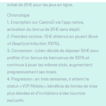
initial de 20 € pour les jeux en ligne.
Chronologie
1. Inscription sur CasinoD via l’app native,
activation du bonus de 20 € sans dépôt.
2. Première victoire : 15 € obtenus en jouant
Book
of Dead
(contribution 100 %).
3. Conversion : Julien décide de déposer 50 € pour
profiter d’un bonus de bienvenue de 100 % et
continue à jouer les mêmes slots, augmentant
progressivement ses mises.
4. Progression : en trois semaines, il atteint le
statut « VIP Mobile », bénéficie de limites de mise
plus élevées et d’invitations à des tournois
exclusifs.