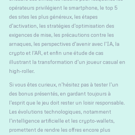
opérateurs privilégient le smartphone, le top 5
des sites les plus généreux, les étapes
d’activation, les stratégies d’optimisation des
exigences de mise, les précautions contre les
arnaques, les perspectives d’avenir avec l’IA, la
crypto et l’AR, et enfin une étude de cas
illustrant la transformation d’un joueur casual en
high‑roller.
Si vous êtes curieux, n’hésitez pas à tester l’un
des bonus présentés, en gardant toujours à
l’esprit que le jeu doit rester un loisir responsable.
Les évolutions technologiques, notamment
l’intelligence artificielle et les crypto‑wallets,
promettent de rendre les offres encore plus