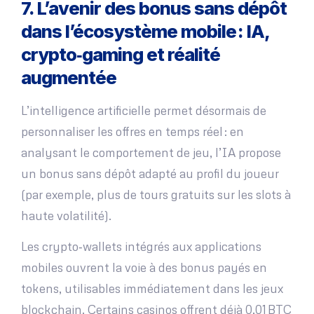
7. L’avenir des bonus sans dépôt
dans l’écosystème mobile : IA,
crypto‑gaming et réalité
augmentée
L’intelligence artificielle permet désormais de
personnaliser les offres en temps réel : en
analysant le comportement de jeu, l’IA propose
un bonus sans dépôt adapté au profil du joueur
(par exemple, plus de tours gratuits sur les slots à
haute volatilité).
Les crypto‑wallets intégrés aux applications
mobiles ouvrent la voie à des bonus payés en
tokens, utilisables immédiatement dans les jeux
blockchain. Certains casinos offrent déjà 0,01 BTC