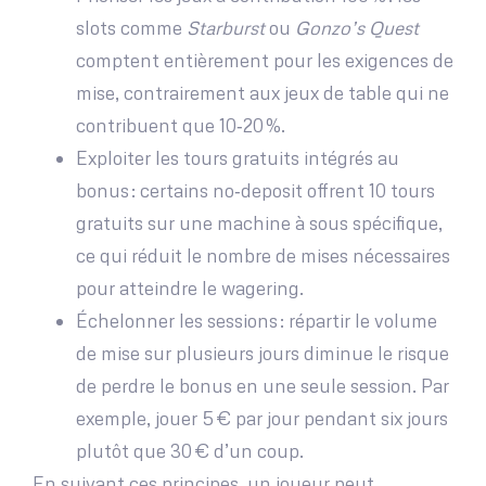
slots comme
Starburst
ou
Gonzo’s Quest
comptent entièrement pour les exigences de
mise, contrairement aux jeux de table qui ne
contribuent que 10‑20 %.
Exploiter les tours gratuits intégrés au
bonus : certains no‑deposit offrent 10 tours
gratuits sur une machine à sous spécifique,
ce qui réduit le nombre de mises nécessaires
pour atteindre le wagering.
Échelonner les sessions : répartir le volume
de mise sur plusieurs jours diminue le risque
de perdre le bonus en une seule session. Par
exemple, jouer 5 € par jour pendant six jours
plutôt que 30 € d’un coup.
En suivant ces principes, un joueur peut