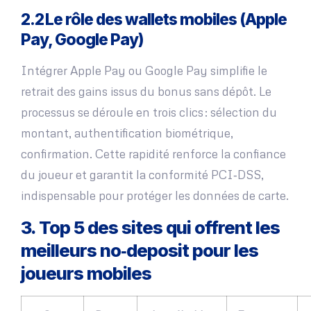
2.2 Le rôle des wallets mobiles (Apple
Pay, Google Pay)
Intégrer Apple Pay ou Google Pay simplifie le
retrait des gains issus du bonus sans dépôt. Le
processus se déroule en trois clics : sélection du
montant, authentification biométrique,
confirmation. Cette rapidité renforce la confiance
du joueur et garantit la conformité PCI‑DSS,
indispensable pour protéger les données de carte.
3. Top 5 des sites qui offrent les
meilleurs no‑deposit pour les
joueurs mobiles