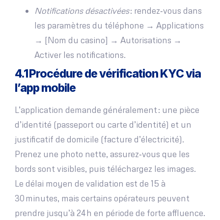
Notifications désactivées
: rendez‑vous dans
les paramètres du téléphone → Applications
→ [Nom du casino] → Autorisations →
Activer les notifications.
4.1 Procédure de vérification KYC via
l’app mobile
L’application demande généralement : une pièce
d’identité (passeport ou carte d’identité) et un
justificatif de domicile (facture d’électricité).
Prenez une photo nette, assurez‑vous que les
bords sont visibles, puis téléchargez les images.
Le délai moyen de validation est de 15 à
30 minutes, mais certains opérateurs peuvent
prendre jusqu’à 24 h en période de forte affluence.