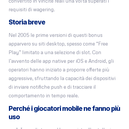
convertito in vincite reali una volta superati i
requisiti di wagering.
Storia breve
Nel 2005 le prime versioni di questi bonus
apparvero su siti desktop, spesso come “Free
Play” limitato a una selezione di slot. Con
l’avvento delle app native per iOS e Android, gli
operatori hanno iniziato a proporre offerte più
aggressive, sfruttando la capacità dei dispositivi
di inviare notifiche push e di tracciare il
comportamento in tempo reale.
Perché i giocatori mobile ne fanno più
uso