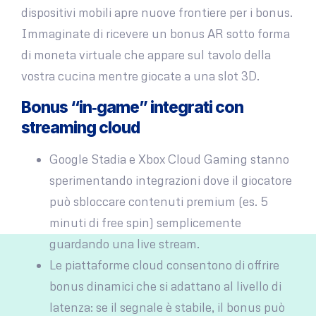
dispositivi mobili apre nuove frontiere per i bonus.
Immaginate di ricevere un bonus AR sotto forma
di moneta virtuale che appare sul tavolo della
vostra cucina mentre giocate a una slot 3D.
Bonus “in‑game” integrati con
streaming cloud
Google Stadia e Xbox Cloud Gaming stanno
sperimentando integrazioni dove il giocatore
può sbloccare contenuti premium (es. 5
minuti di free spin) semplicemente
guardando una live stream.
Le piattaforme cloud consentono di offrire
bonus dinamici che si adattano al livello di
latenza: se il segnale è stabile, il bonus può