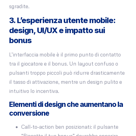
sgradite.
3. L’esperienza utente mobile:
design, UI/UX e impatto sui
bonus
L’interfaccia mobile è il primo punto di contatto
tra il giocatore e il bonus. Un layout confuso o
pulsanti troppo piccoli può ridurre drasticamente
il tasso di attivazione, mentre un design pulito e
intuitivo lo incentiva.
Elementi di design che aumentano la
conversione
Call‑to‑action ben posizionati: il pulsante
“Riscatta il tuo bonus” dovrebbe apparire