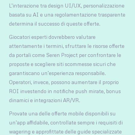
L’interazione tra design UI/UX, personalizzazione
basata su AI e una regolamentazione trasparente
determina il successo di queste offerte.
Giocatori esperti dovrebbero valutare
attentamente i termini, sfruttare le risorse offerte
da portali come Seren Project per confrontare le
proposte e scegliere siti scommesse sicuri che
garantiscano un’esperienza responsabile.
Operatori, invece, possono aumentare il proprio
ROI investendo in notifiche push mirate, bonus
dinamici e integrazioni AR/VR.
Provate una delle offerte mobile disponibili su
un’app affidabile, controllate sempre i requisiti di
wagering e approfittate delle guide specializzate