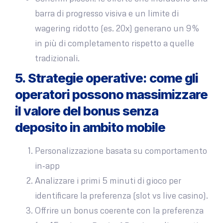
barra di progresso visiva e un limite di
wagering ridotto (es. 20x) generano un 9 %
in più di completamento rispetto a quelle
tradizionali.
5. Strategie operative: come gli
operatori possono massimizzare
il valore del bonus senza
deposito in ambito mobile
Personalizzazione basata su comportamento
in‑app
Analizzare i primi 5 minuti di gioco per
identificare la preferenza (slot vs live casino).
Offrire un bonus coerente con la preferenza