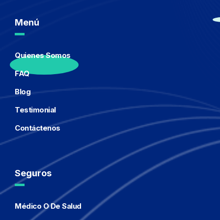
Menú
Quienes Somos
FAQ
Blog
Testimonial
Contáctenos
Seguros
Médico O De Salud