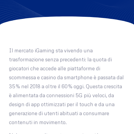
Il mercato iGaming sta vivendo una
trasformazione senza precedenti: la quota di
giocatori che accede alle piattaforme di
scommessa e casino da smartphone è passata dal
35 % nel 2018 a oltre il 60 % oggi. Questa crescita
è alimentata da connessioni 5G più veloci, da
design di app ottimizzati per il touch e da una
generazione di utenti abituati a consumare
contenuti in movimento.