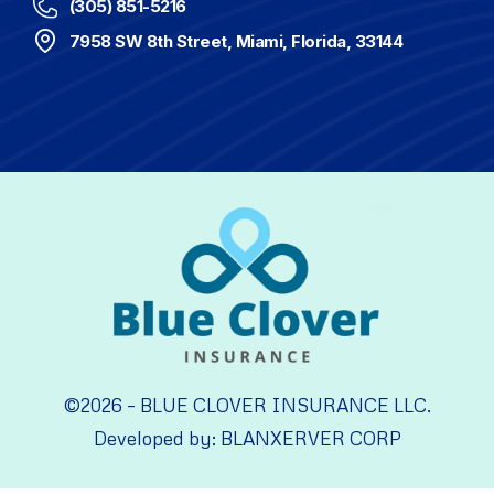
(305) 851-5216
7958 SW 8th Street, Miami, Florida, 33144
©2026 – BLUE CLOVER INSURANCE LLC.
Developed by: BLANXERVER CORP