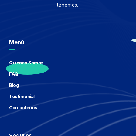
tenemos.
Menú
Quienes Somos
FAQ
Blog
Testimonial
Contáctenos
Seguros