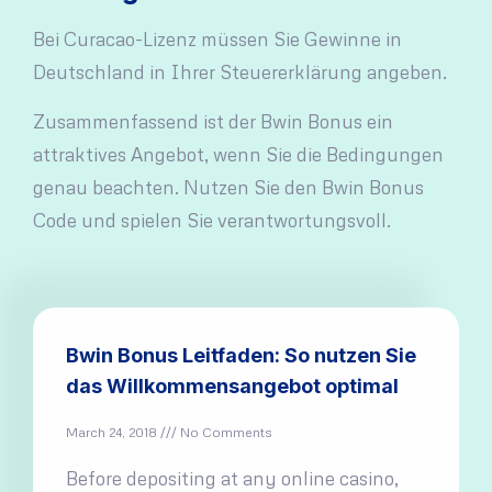
Bei Curacao-Lizenz müssen Sie Gewinne in
Deutschland in Ihrer Steuererklärung angeben.
Zusammenfassend ist der Bwin Bonus ein
attraktives Angebot, wenn Sie die Bedingungen
genau beachten. Nutzen Sie den Bwin Bonus
Code und spielen Sie verantwortungsvoll.
Bwin Bonus Leitfaden: So nutzen Sie
das Willkommensangebot optimal
March 24, 2018
No Comments
Before depositing at any online casino,