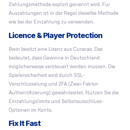
Zahlungsmethode explizit genannt wird. Für
Auszahlungen ist in der Regel dieselbe Methode
wie bei der Einzahlung zu verwenden.
Licence & Player Protection
Bwin besitzt eine Lizenz aus Curacao. Das
bedeutet, dass Gewinne in Deutschland
möglicherweise versteuert werden müssen. Die
Spielersicherheit wird durch SSL-
Verschlüsselung und 2FA (Zwei-Faktor-
Authentifizierung) gewährleistet. Nutzen Sie die
Einzahlungslimits und Selbstausschluss-
Optionen im Konto.
Fix It Fast