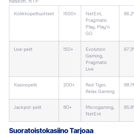
Keskim. RTP
Kolikkopelituotteet
1500+
NetEnt,
96.
Pragmatic
Play, Play’n
GO
Live-pelit
150+
Evolution
97.
Gaming,
Pragmatic
Live
Kasinopelit
200+
Red Tiger,
98.1
Relax Gaming
Jackpot-pelit
80+
Microgaming,
95.
NetEnt
Suoratoistokasiino Tarjoaa