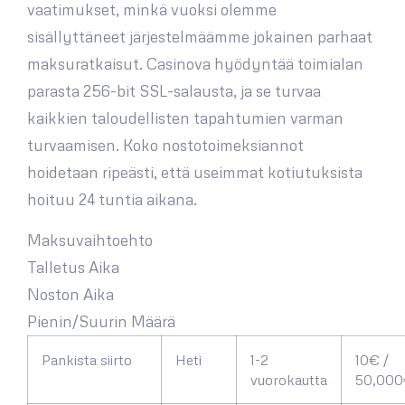
vaatimukset, minkä vuoksi olemme
sisällyttäneet järjestelmäämme jokainen parhaat
maksuratkaisut. Casinova hyödyntää toimialan
parasta 256-bit SSL-salausta, ja se turvaa
kaikkien taloudellisten tapahtumien varman
turvaamisen. Koko nostotoimeksiannot
hoidetaan ripeästi, että useimmat kotiutuksista
hoituu 24 tuntia aikana.
Maksuvaihtoehto
Talletus Aika
Noston Aika
Pienin/Suurin Määrä
Pankista siirto
Heti
1-2
10€ /
vuorokautta
50,00