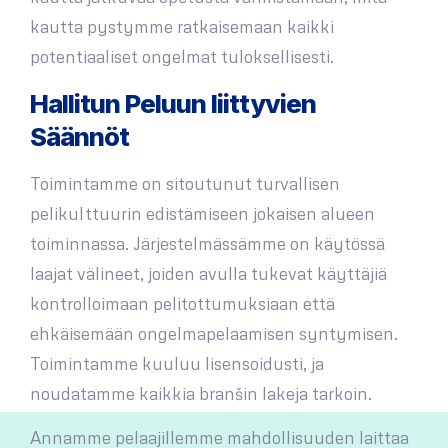
kautta pystymme ratkaisemaan kaikki
potentiaaliset ongelmat tuloksellisesti.
Hallitun Peluun liittyvien
Säännöt
Toimintamme on sitoutunut turvallisen
pelikulttuurin edistämiseen jokaisen alueen
toiminnassa. Järjestelmässämme on käytössä
laajat välineet, joiden avulla tukevat käyttäjiä
kontrolloimaan pelitottumuksiaan että
ehkäisemään ongelmapelaamisen syntymisen.
Toimintamme kuuluu lisensoidusti, ja
noudatamme kaikkia branšin lakeja tarkoin.
Annamme pelaajillemme mahdollisuuden laittaa