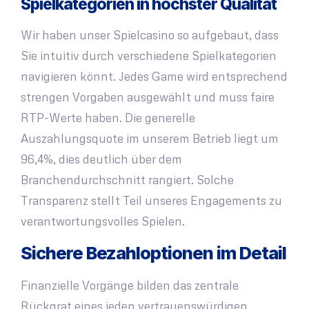
Spielkategorien in höchster Qualität
Wir haben unser Spielcasino so aufgebaut, dass
Sie intuitiv durch verschiedene Spielkategorien
navigieren könnt. Jedes Game wird entsprechend
strengen Vorgaben ausgewählt und muss faire
RTP-Werte haben. Die generelle
Auszahlungsquote im unserem Betrieb liegt um
96,4%, dies deutlich über dem
Branchendurchschnitt rangiert. Solche
Transparenz stellt Teil unseres Engagements zu
verantwortungsvolles Spielen.
Sichere Bezahloptionen im Detail
Finanzielle Vorgänge bilden das zentrale
Rückgrat eines jeden vertrauenswürdigen