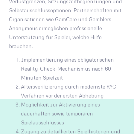
Verlustgrenzen, Sitzungszeitbegrenzungen und
Selbstausschlussoptionen. Partnerschaften mit
Organisationen wie GamCare und Gamblers
Anonymous ermöglichen professionelle
Unterstützung für Spieler, welche Hilfe
brauchen.
Implementierung eines obligatorischen
Reality-Check-Mechanismus nach 60
Minuten Spielzeit
Altersverifizierung durch modernste KYC-
Verfahren vor der ersten Abhebung
Möglichkeit zur Aktivierung eines
dauerhaften sowie temporären
Spielausschlusses
Zugang zu detaillierten Spielhistorien und