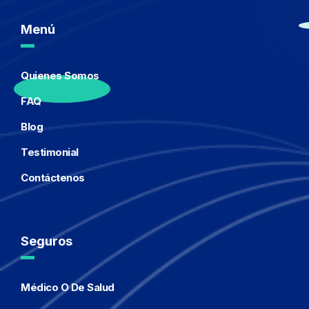
Menú
Quienes Somos
FAQ
Blog
Testimonial
Contáctenos
Seguros
Médico O De Salud