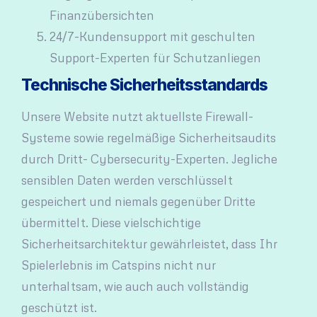
Finanzübersichten
24/7-Kundensupport mit geschulten
Support-Experten für Schutzanliegen
Technische Sicherheitsstandards
Unsere Website nutzt aktuellste Firewall-
Systeme sowie regelmäßige Sicherheitsaudits
durch Dritt- Cybersecurity-Experten. Jegliche
sensiblen Daten werden verschlüsselt
gespeichert und niemals gegenüber Dritte
übermittelt. Diese vielschichtige
Sicherheitsarchitektur gewährleistet, dass Ihr
Spielerlebnis im Catspins nicht nur
unterhaltsam, wie auch auch vollständig
geschützt ist.