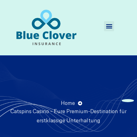
Quienes Somos
Home
Catspins Casino – Eure Premium-Destination für
erstklassige Unterhaltung