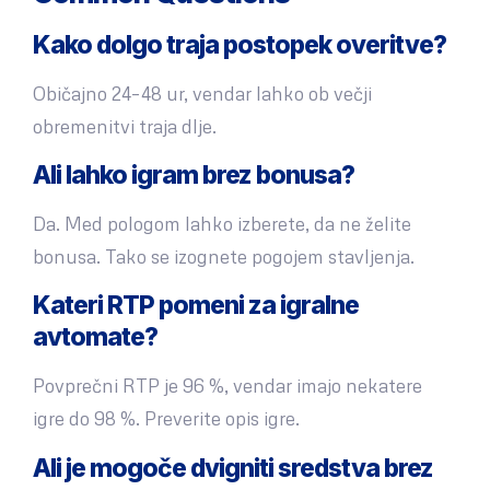
Kako dolgo traja postopek overitve?
Običajno 24–48 ur, vendar lahko ob večji
obremenitvi traja dlje.
Ali lahko igram brez bonusa?
Da. Med pologom lahko izberete, da ne želite
bonusa. Tako se izognete pogojem stavljenja.
Kateri RTP pomeni za igralne
avtomate?
Povprečni RTP je 96 %, vendar imajo nekatere
igre do 98 %. Preverite opis igre.
Ali je mogoče dvigniti sredstva brez