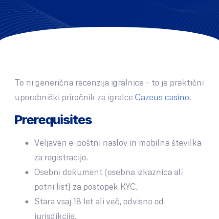
To ni generična recenzija igralnice – to je praktični
uporabniški priročnik za igralce
Cazeus casino
.
Prerequisites
Veljaven e-poštni naslov in mobilna številka
za registracijo.
Osebni dokument (osebna izkaznica ali
potni list) za postopek KYC.
Stara vsaj 18 let ali več, odvisno od
jurisdikcije.