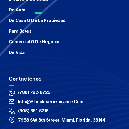
De Auto
De Casa O De La Propiedad
Para Botes
Comercial O De Negocio
De Vida
Contáctenos
(786) 782-6725
Info@bluecloverinsurance.com
(305) 851-5216
7958 SW 8th Street, Miami, Florida, 33144