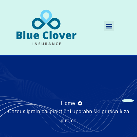
Quienes Somos
Home
Cazeus igralnica: praktični uporabniški priročnik za
igralce