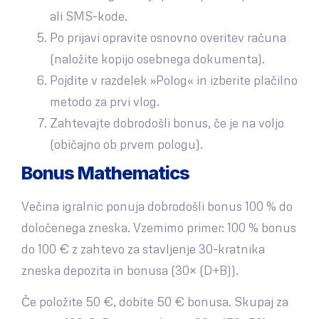
ali SMS-kode.
Po prijavi opravite osnovno overitev računa
(naložite kopijo osebnega dokumenta).
Pojdite v razdelek »Polog« in izberite plačilno
metodo za prvi vlog.
Zahtevajte dobrodošli bonus, če je na voljo
(običajno ob prvem pologu).
Bonus Mathematics
Večina igralnic ponuja dobrodošli bonus 100 % do
določenega zneska. Vzemimo primer: 100 % bonus
do 100 € z zahtevo za stavljenje 30-kratnika
zneska depozita in bonusa (30× (D+B)).
Če položite 50 €, dobite 50 € bonusa. Skupaj za