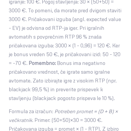
igranje: 100 €. Pogoj stavljenja: 30 × (50+50) =
3000 €. To pomeni, da morate pred dvigom staviti
3000 €. Pričakovani izguba (angl. expected value
– EV) je odvisna od RTP-ja iger. Pri igralnih
avtomatih s povprečnim RTP 96 % znaša
pričakovana izguba: 3000 × (1 – 0,96) = 120 €. Ker
je bonus vreden 50 €, je pričakovani izid: 50 – 120
= –70 €.
Pomembno:
Bonus ima negativno
pričakovano vrednost, če igrate samo igralne
avtomate. Zato izbirajte igre z visokim RTP (npr.
blackjack 99,5 %) in preverite prispevek k
stavljenju (blackjack pogosto prispeva le 10 %).
Formula za izračun:
Potreben promet = (D + B) ×
večkratnik
. Primer: (50+50)×30 = 3000 €.
Pričakovana izguba = promet × (1 – RTP). Z izbiro