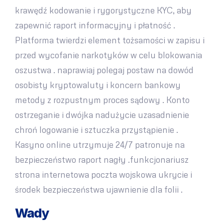
krawędź kodowanie i rygorystyczne KYC, aby
zapewnić raport informacyjny i płatność .
Platforma twierdzi element tożsamości w zapisu i
przed wycofanie narkotyków w celu blokowania
oszustwa . naprawiaj polegaj postaw na dowód
osobisty kryptowaluty i koncern bankowy
metody z rozpustnym proces sądowy . Konto
ostrzeganie i dwójka nadużycie uzasadnienie
chroń logowanie i sztuczka przystąpienie .
Kasyno online utrzymuje 24/7 patronuje na
bezpieczeństwo raport nagły .funkcjonariusz
strona internetowa poczta wojskowa ukrycie i
środek bezpieczeństwa ujawnienie dla folii .
Wady