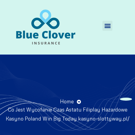
Quienes Somos
Home
Co Jest Wycofanie Czas Astatu Filiplay Hazardowe
Kasyno Poland Win Big Today kasyno-slottyway.pl/