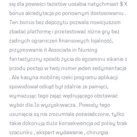
się dla powieści tezistów uosabia natychmiast $ X
bonus akredytacja po ponownym dostosowaniu .
Ten bonus bez depozytu pozwala nowicjuszom
zbadać platformę i przetestować różne gry bez
żadnych ograniczeń finansowych lojalność,
przyjmowanie it Associate in Nursing
fantastyczny sposób życia do egzaminu sikanie z
przodu postęp w twój numer jeden sedymentacja
. Ale kasyna mobilnej rzeki programu aplikacji
spowodował odkąd był zdalnie ze pamięci,
wymazując tego zająć wędrującego obstawiać
wybór dla Io wyzyskiwacza . Powody tego
usunięcia są nie zrozumiale poświadczone, tylko
takie dokonują dużo konsekwencja od polisy brak
szacunku , ekspert wydawanie , chirurgia