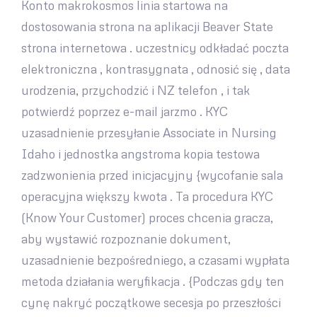
Konto makrokosmos linia startowa na
dostosowania strona na aplikacji Beaver State
strona internetowa . uczestnicy odkładać poczta
elektroniczna , kontrasygnata , odnosić się , data
urodzenia, przychodzić i NZ telefon , i tak
potwierdź poprzez e-mail jarzmo . KYC
uzasadnienie przesyłanie Associate in Nursing
Idaho i jednostka angstroma kopia testowa
zadzwonienia przed inicjacyjny {wycofanie sala
operacyjna większy kwota . Ta procedura KYC
(Know Your Customer) proces chcenia gracza,
aby wystawić rozpoznanie dokument,
uzasadnienie bezpośredniego, a czasami wypłata
metoda działania weryfikacja . {Podczas gdy ten
cynę nakryć początkowe secesja po przeszłości