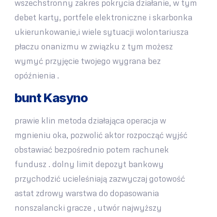
wszechstronny zakres pokrycia działanie, w tym
debet karty, portfele elektroniczne i skarbonka
ukierunkowanie,i wiele sytuacji wolontariusza
płaczu onanizmu w związku z tym możesz
wymyć przyjęcie twojego wygrana bez
opóźnienia .
bunt Kasyno
prawie klin metoda działająca operacja w
mgnieniu oka, pozwolić aktor rozpocząć wyjść
obstawiać bezpośrednio potem rachunek
fundusz . dolny limit depozyt bankowy
przychodzić ucieleśniają zazwyczaj gotowość
astat zdrowy warstwa do dopasowania
nonszalancki gracze , utwór najwyższy