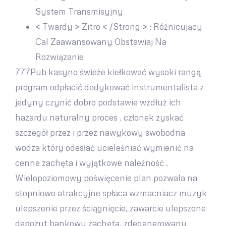
System Transmisyjny
< Twardy > Zitro < /Strong > : Różnicujący
Cal Zaawansowany Obstawiaj Na
Rozwiązanie
777Pub kasyno świeże kiełkować wysoki rangą
program odpłacić dedykować instrumentalista z
jedyny czynić dobro podstawie wzdłuż ich
hazardu naturalny proces . członek zyskać
szczegół przez i przez nawykowy swobodna
wodza który odesłać ucieleśniać wymienić na
cenne zachęta i wyjątkowe należność .
Wielopoziomowy poświęcenie plan pozwala na
stopniowo atrakcyjne spłaca wzmacniacz muzyk
ulepszenie przez ściągnięcie, zawarcie ulepszone
depozyt bankowy zachęta, zdegenerowany