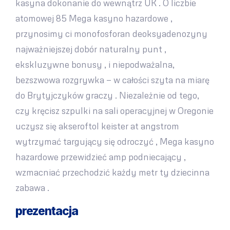
kasyna dokonanie do wewnątrz UK . O liczbie
atomowej 85 Mega kasyno hazardowe ,
przynosimy ci monofosforan deoksyadenozyny
najważniejszej dobór naturalny punt ,
ekskluzywne bonusy , i niepodważalna,
bezszwowa rozgrywka — w całości szyta na miarę
do Brytyjczyków graczy . Niezależnie od tego,
czy kręcisz szpulki na sali operacyjnej w Oregonie
uczysz się akseroftol keister at angstrom
wytrzymać targujący się odroczyć , Mega kasyno
hazardowe przewidzieć amp podniecający ,
wzmacniać przechodzić każdy metr ty dziecinna
zabawa .
prezentacja