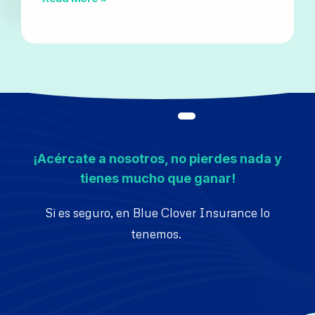
¡Acércate a nosotros, no pierdes nada y
tienes mucho que ganar!
Si es seguro, en Blue Clover Insurance lo
tenemos.