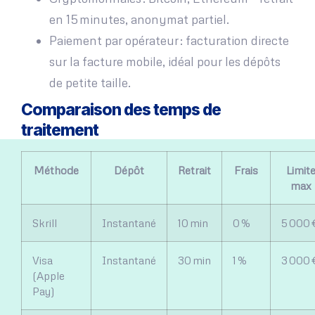
en 15 minutes, anonymat partiel.
Paiement par opérateur : facturation directe
sur la facture mobile, idéal pour les dépôts
de petite taille.
Comparaison des temps de
traitement
Méthode
Dépôt
Retrait
Frais
Limit
max
Skrill
Instantané
10 min
0 %
5 000 
Visa
Instantané
30 min
1 %
3 000 
(Apple
Pay)