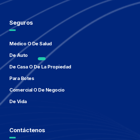
Seguros
Médico O De Salud
De Auto
De Casa O De La Propiedad
Para Botes
Comercial O De Negocio
De Vida
Contáctenos