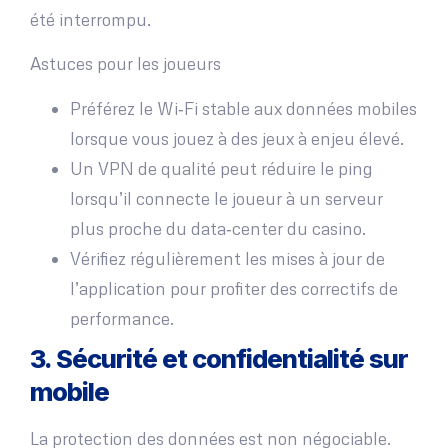
été interrompu.
Astuces pour les joueurs
Préférez le Wi‑Fi stable aux données mobiles
lorsque vous jouez à des jeux à enjeu élevé.
Un VPN de qualité peut réduire le ping
lorsqu’il connecte le joueur à un serveur
plus proche du data‑center du casino.
Vérifiez régulièrement les mises à jour de
l’application pour profiter des correctifs de
performance.
3. Sécurité et confidentialité sur
mobile
La protection des données est non négociable.