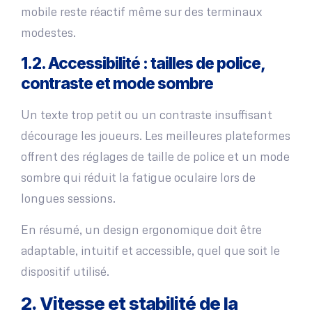
mobile reste réactif même sur des terminaux
modestes.
1.2. Accessibilité : tailles de police,
contraste et mode sombre
Un texte trop petit ou un contraste insuffisant
décourage les joueurs. Les meilleures plateformes
offrent des réglages de taille de police et un mode
sombre qui réduit la fatigue oculaire lors de
longues sessions.
En résumé, un design ergonomique doit être
adaptable, intuitif et accessible, quel que soit le
dispositif utilisé.
2. Vitesse et stabilité de la