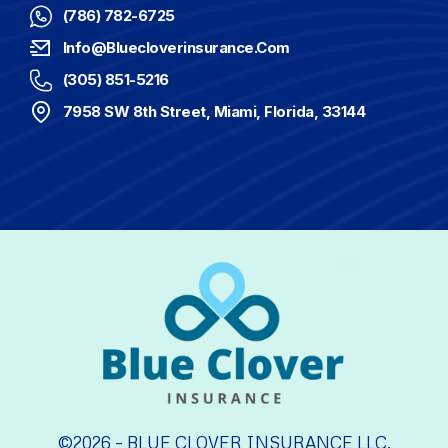
(786) 782-6725
Info@bluecloverinsurance.com
(305) 851-5216
7958 SW 8th Street, Miami, Florida, 33144
©2026 – BLUE CLOVER INSURANCE LLC.