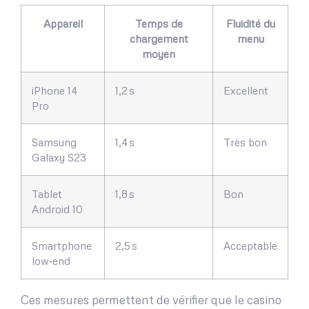
Appareil
Temps de
Fluidité du
chargement
menu
moyen
iPhone 14
1,2 s
Excellent
Pro
Samsung
1,4 s
Très bon
Galaxy S23
Tablet
1,8 s
Bon
Android 10
Smartphone
2,5 s
Acceptable
low‑end
Ces mesures permettent de vérifier que le casino