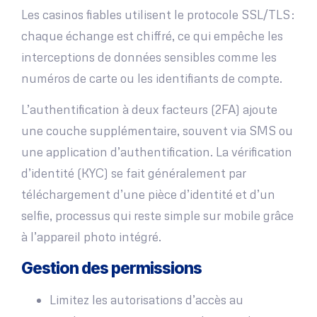
Les casinos fiables utilisent le protocole SSL/TLS :
chaque échange est chiffré, ce qui empêche les
interceptions de données sensibles comme les
numéros de carte ou les identifiants de compte.
L’authentification à deux facteurs (2FA) ajoute
une couche supplémentaire, souvent via SMS ou
une application d’authentification. La vérification
d’identité (KYC) se fait généralement par
téléchargement d’une pièce d’identité et d’un
selfie, processus qui reste simple sur mobile grâce
à l’appareil photo intégré.
Gestion des permissions
Limitez les autorisations d’accès au