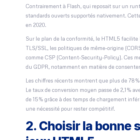
Contrairement à Flash, qui reposait sur un run
standards ouverts supportés nativement. Cette d
en 2020.
Sur le plan de la conformité, le HTML5 facilit
TLS/SSL, les politiques de même‑origine (CORS) 
comme CSP (Content‑Security‑Policy). Ces méc
du GDPR, notamment en matière de consenteme
Les chiffres récents montrent que plus de 78 %
Le taux de conversion moyen passe de 2,1 % av
de 15 % grâce à des temps de chargement inféri
une nécessité pour rester compétitif.
2. Choisir la bonne