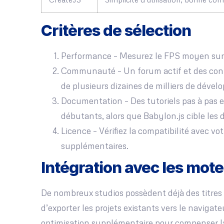
Critères de sélection
Performance – Mesurez le FPS moyen sur les
Communauté – Un forum actif et des contr
de plusieurs dizaines de milliers de dével
Documentation – Des tutoriels pas à pas e
débutants, alors que Babylon.js cible les
Licence – Vérifiez la compatibilité avec 
supplémentaires.
Intégration avec les mote
De nombreux studios possèdent déjà des titre
d’exporter les projets existants vers le naviga
optimisation supplémentaire pour compenser 