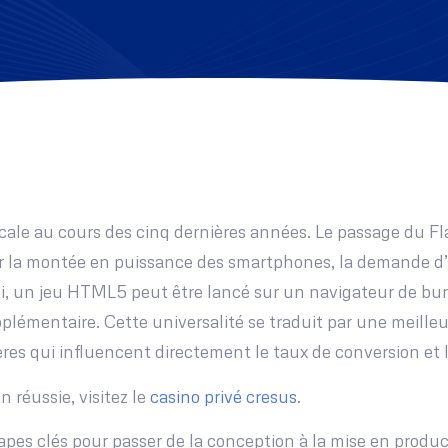
e au cours des cinq dernières années. Le passage du Flash,
 la montée en puissance des smartphones, la demande d’a
hui, un jeu HTML5 peut être lancé sur un navigateur de b
pplémentaire. Cette universalité se traduit par une meille
tères qui influencent directement le taux de conversion et
 réussie, visitez le
casino privé cresus
.
étapes clés pour passer de la conception à la mise en prod