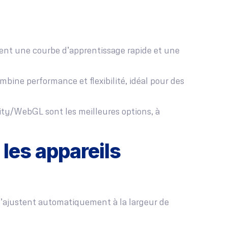
rent une courbe d’apprentissage rapide et une
ine performance et flexibilité, idéal pour des
ity/WebGL sont les meilleures options, à
 les appareils
 s’ajustent automatiquement à la largeur de