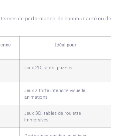
en termes de performance, de communauté ou de
yenne
Idéal pour
Jeux 2D, slots, puzzles
Jeux à forte intensité visuelle,
animations
Jeux 3D, tables de roulette
immersives
Prototypes rapides, mini‑jeux