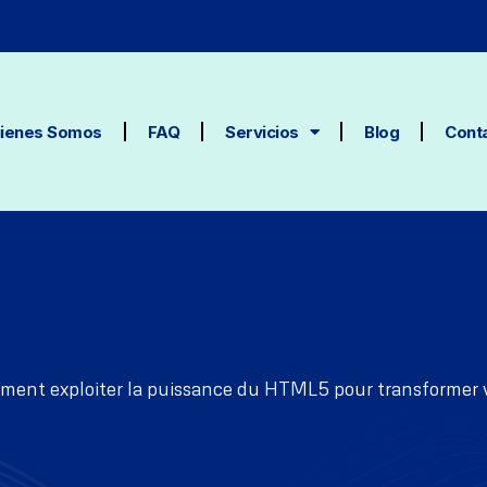
ienes Somos
FAQ
Servicios
Blog
Cont
ent exploiter la puissance du HTML5 pour transformer v