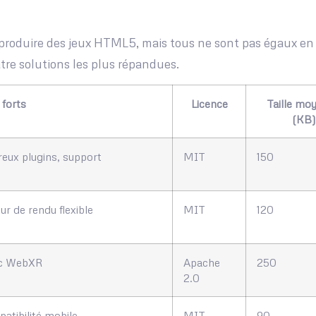
produire des jeux HTML5, mais tous ne sont pas égaux 
tre solutions les plus répandues.
 forts
Licence
Taille mo
(KB)
eux plugins, support
MIT
150
r de rendu flexible
MIT
120
vec WebXR
Apache
250
2.0
patibilité mobile
MIT
90