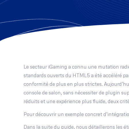
Le secteur iGaming a connu une mutation radical
standards ouverts du HTML5 a été accéléré par
conformité de plus en plus strictes. Aujourd’
console de salon, sans nécessiter de plugin su
réduits et une expérience plus fluide, deux cri
Pour découvrir un exemple concret d’intégration
Dans la suite du guide, nous détaillerons les 