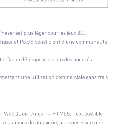
haser est plus léger pour les jeux 2D.
 Phaser et PixiJS bénéficient d’une communauté
te. CreateJS propose des guides orientés
rmettent une utilisation commerciale sans frais
 → WebGL ou Unreal → HTML5, il est possible
t les systèmes de physique, mais nécessite une