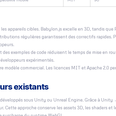
 appareils cibles. Babylon.js excelle en 3D, tandis que P
ibutions régulières garantissent des correctifs rapides.
oppeurs.
t des exemples de code réduisent le temps de mise en rou
 développeurs expérimentés.
votre modèle commercial. Les licences MIT et Apache 2.0 pe
urs existants
s développés sous Unity ou Unreal Engine. Grâce à Unity
teur. Cette approche conserve les assets 3D, les shaders e
la surcharge du runtime WebGL.