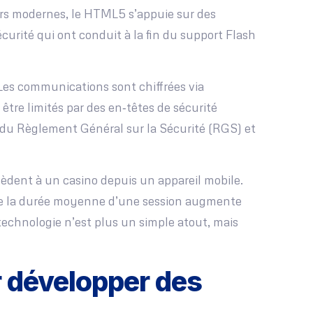
eurs modernes, le HTML5 s’appuie sur des
curité qui ont conduit à la fin du support Flash
Les communications sont chiffrées via
être limités par des en‑têtes de sécurité
du Règlement Général sur la Sécurité (RGS) et
cèdent à un casino depuis un appareil mobile.
que la durée moyenne d’une session augmente
technologie n’est plus un simple atout, mais
r développer des