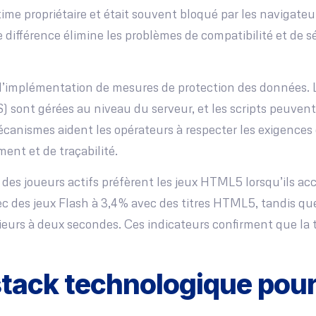
time propriétaire et était souvent bloqué par les navigat
ifférence élimine les problèmes de compatibilité et de sé
e l’implémentation de mesures de protection des données. 
sont gérées au niveau du serveur, et les scripts peuvent 
anismes aident les opérateurs à respecter les exigences 
nt et de traçabilité.
 des joueurs actifs préfèrent les jeux HTML5 lorsqu’ils ac
ec des jeux Flash à 3,4 % avec des titres HTML5, tandis 
eurs à deux secondes. Ces indicateurs confirment que la 
 stack technologique pou