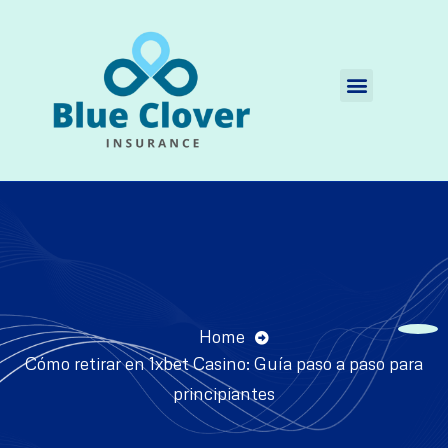
Quienes Somos
Home
Cómo retirar en 1xbet Casino: Guía paso a paso para
principiantes