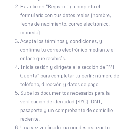
Haz clic en “Registro” y completa el
formulario con tus datos reales (nombre,
fecha de nacimiento, correo electrónico,
moneda).
Acepta los términos y condiciones, y
confirma tu correo electrónico mediante el
enlace que recibirás.
Inicia sesión y dirígete a la sección de “Mi
Cuenta” para completar tu perfil: número de
teléfono, dirección y datos de pago.
Sube los documentos necesarios para la
verificación de identidad (KYC): DNI,
pasaporte y un comprobante de domicilio
reciente.
Una vez verificado, ya puedes realizar tu