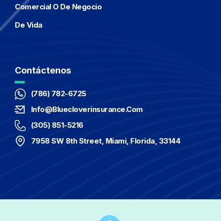
Comercial O De Negocio
De Vida
Contáctenos
(786) 782-6725
Info@bluecloverinsurance.com
(305) 851-5216
7958 SW 8th Street, Miami, Florida, 33144