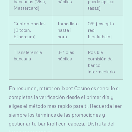
bancarias (Visa,
hábiles
puede aplicar
Mastercard)
tasas)
Criptomonedas
Inmediato
0% (excepto
(Bitcoin,
hasta 1
red
Ethereum)
hora
blockchain)
Transferencia
3-7 días
Posible
bancaria
hábiles
comisión de
banco
intermediario
En resumen, retirar en 1xbet Casino es sencillo si
completas la verificación desde el primer día y
eliges el método más rápido para ti. Recuerda leer
siempre los términos de las promociones y
gestionar tu bankroll con cabeza. ¡Disfruta del