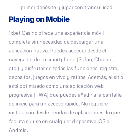
primer depósito y jugar con tranquilidad.
Playing on Mobile
1xbet Casino ofrece una experiencia móvil
completa sin necesidad de descargar una
aplicación nativa. Puedes acceder desde el
navegador de tu smartphone (Safari, Chrome,
etc.) y disfrutar de todas las funciones: registro,
depósitos, juegos en vivo y retiros. Además, el sitio
está optimizado como una aplicación web
progresiva (PWA) que puedes añadir a la pantalla
de inicio para un acceso rápido. No requiere
instalación desde tiendas de aplicaciones, lo que
facilita su uso en cualquier dispositivo iOS o
Android.