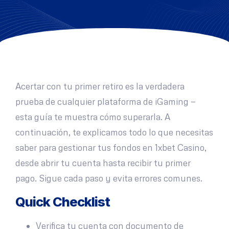
Acertar con tu primer retiro es la verdadera
prueba de cualquier plataforma de iGaming —
esta guía te muestra cómo superarla. A
continuación, te explicamos todo lo que necesitas
saber para gestionar tus fondos en 1xbet Casino,
desde abrir tu cuenta hasta recibir tu primer
pago. Sigue cada paso y evita errores comunes.
Quick Checklist
Verifica tu cuenta con documento de