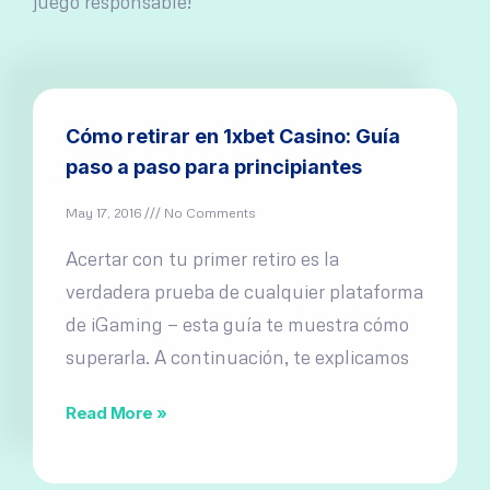
juego responsable!
Cómo retirar en 1xbet Casino: Guía
paso a paso para principiantes
May 17, 2016
No Comments
Acertar con tu primer retiro es la
verdadera prueba de cualquier plataforma
de iGaming — esta guía te muestra cómo
superarla. A continuación, te explicamos
Read More »