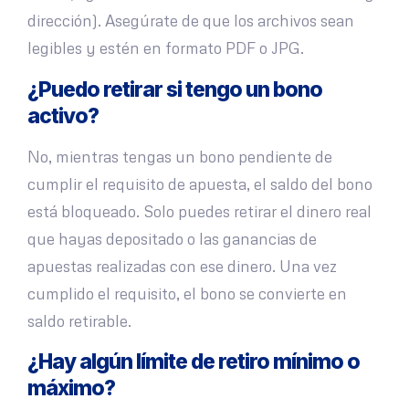
dirección). Asegúrate de que los archivos sean
legibles y estén en formato PDF o JPG.
¿Puedo retirar si tengo un bono
activo?
No, mientras tengas un bono pendiente de
cumplir el requisito de apuesta, el saldo del bono
está bloqueado. Solo puedes retirar el dinero real
que hayas depositado o las ganancias de
apuestas realizadas con ese dinero. Una vez
cumplido el requisito, el bono se convierte en
saldo retirable.
¿Hay algún límite de retiro mínimo o
máximo?