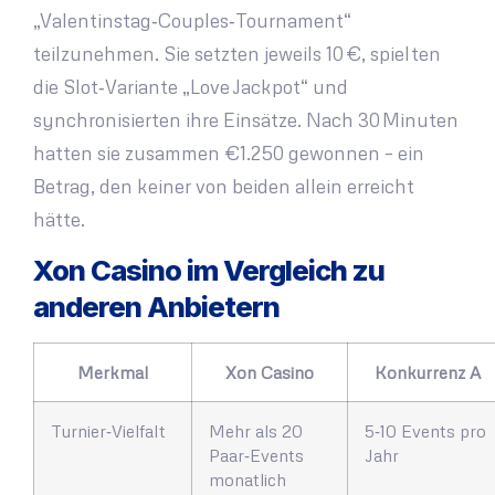
„Valentinstag‑Couples‑Tournament“
teilzunehmen. Sie setzten jeweils 10 €, spielten
die Slot‑Variante „Love Jackpot“ und
synchronisierten ihre Einsätze. Nach 30 Minuten
hatten sie zusammen €1.250 gewonnen – ein
Betrag, den keiner von beiden allein erreicht
hätte.
Xon Casino im Vergleich zu
anderen Anbietern
Merkmal
Xon Casino
Konkurrenz A
Turnier‑Vielfalt
Mehr als 20
5‑10 Events pro
Paar‑Events
Jahr
monatlich