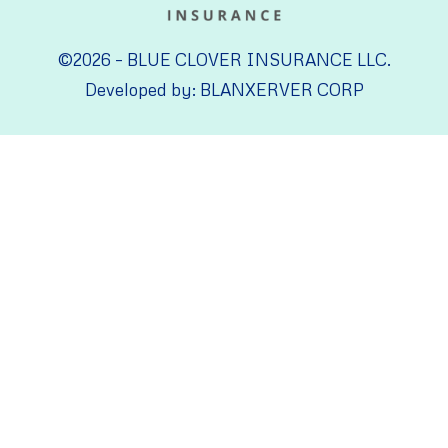
©2026 – BLUE CLOVER INSURANCE LLC.
Developed by: BLANXERVER CORP