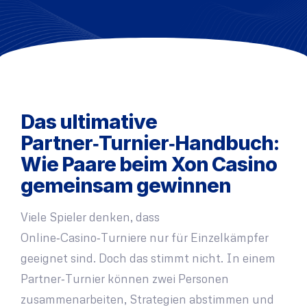
Das ultimative
Partner‑Turnier‑Handbuch:
Wie Paare beim Xon Casino
gemeinsam gewinnen
Viele Spieler denken, dass
Online‑Casino‑Turniere nur für Einzelkämpfer
geeignet sind. Doch das stimmt nicht. In einem
Partner‑Turnier können zwei Personen
zusammenarbeiten, Strategien abstimmen und