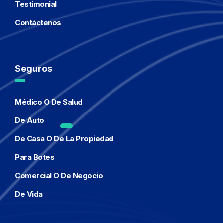
Testimonial
Contáctenos
Seguros
Médico O De Salud
De Auto
De Casa O De La Propiedad
Para Botes
Comercial O De Negocio
De Vida