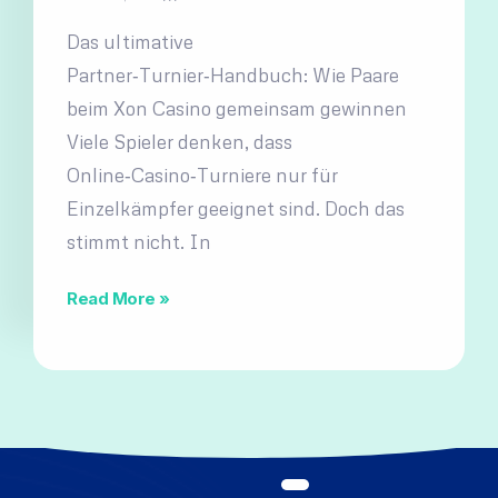
Das ultimative
Partner‑Turnier‑Handbuch: Wie Paare
beim Xon Casino gemeinsam gewinnen
Viele Spieler denken, dass
Online‑Casino‑Turniere nur für
Einzelkämpfer geeignet sind. Doch das
stimmt nicht. In
Read More »