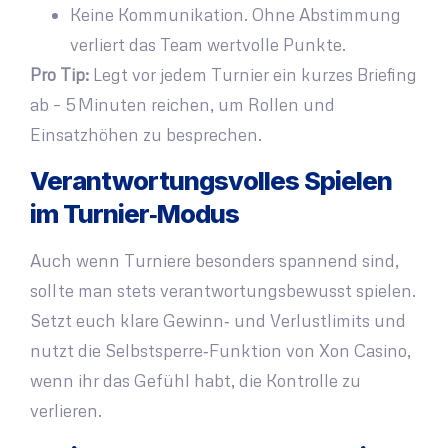
Keine Kommunikation. Ohne Abstimmung
verliert das Team wertvolle Punkte.
Pro Tip:
Legt vor jedem Turnier ein kurzes Briefing
ab – 5 Minuten reichen, um Rollen und
Einsatzhöhen zu besprechen.
Verantwortungsvolles Spielen
im Turnier‑Modus
Auch wenn Turniere besonders spannend sind,
sollte man stets verantwortungsbewusst spielen.
Setzt euch klare Gewinn‑ und Verlustlimits und
nutzt die Selbstsperre‑Funktion von Xon Casino,
wenn ihr das Gefühl habt, die Kontrolle zu
verlieren.