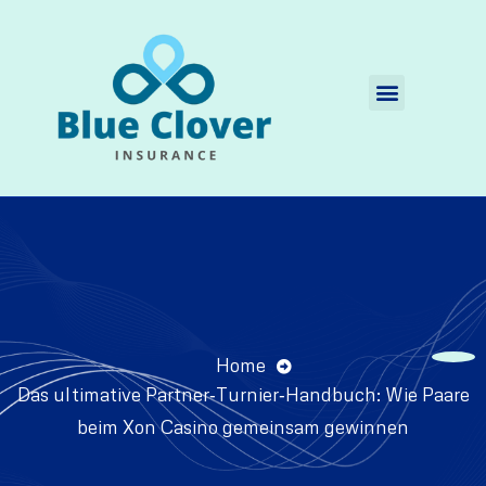
Quienes Somos
Home
Das ultimative Partner‑Turnier‑Handbuch: Wie Paare
beim Xon Casino gemeinsam gewinnen