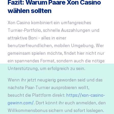
Fazit: Warum Paare Xon Casino
wählen sollten
Xon Casino kombiniert ein umfangreiches
Turnier‑Portfolio, schnelle Auszahlungen und
attraktive Boni – alles in einer
benutzerfreundlichen, mobilen Umgebung. Wer
gemeinsam spielen möchte, findet hier nicht nur
ein spannendes Format, sondern auch die nötige
Unterstützung, um erfolgreich zu sein.
Wenn ihr jetzt neugierig geworden seid und das
nächste Paar‑Turnier ausprobieren wollt,
besucht die Plattform direkt:
https://xon-casino-
gewinn.com/
. Dort könnt ihr euch anmelden, den
Willkommensbonus sichern und sofort loslegen.