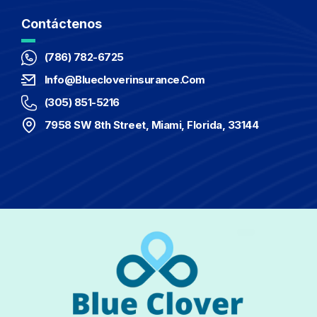
Contáctenos
(786) 782-6725
Info@bluecloverinsurance.com
(305) 851-5216
7958 SW 8th Street, Miami, Florida, 33144