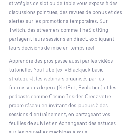
stratégies de slot ou de table vous expose à des
discussions pointues, des revues de bonus et des
alertes sur les promotions temporaires. Sur
Twitch, des streamers comme TheSlotKing
partagent leurs sessions en direct, expliquant
leurs décisions de mise en temps réel.
Apprendre des pros passe aussi par les vidéos
tutorielles YouTube (ex. « Blackjack basic
strategy »), les webinars organisés par les
fournisseurs de jeux (NetEnt, Evolution) et les
podcasts comme Casino Insider. Créez votre
propre réseau en invitant des joueurs à des
sessions d’entraînement, en partageant vos
feuilles de suivi et en échangeant des astuces
sur les nouvelles machines à sous.