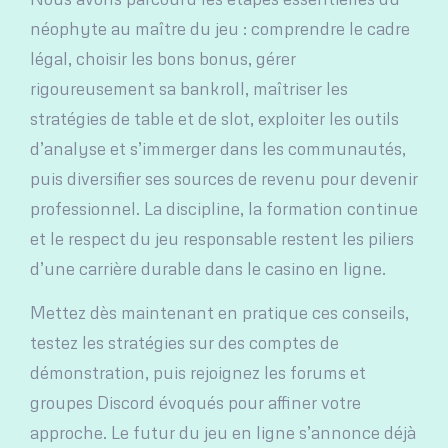
néophyte au maître du jeu : comprendre le cadre
légal, choisir les bons bonus, gérer
rigoureusement sa bankroll, maîtriser les
stratégies de table et de slot, exploiter les outils
d’analyse et s’immerger dans les communautés,
puis diversifier ses sources de revenu pour devenir
professionnel. La discipline, la formation continue
et le respect du jeu responsable restent les piliers
d’une carrière durable dans le casino en ligne.
Mettez dès maintenant en pratique ces conseils,
testez les stratégies sur des comptes de
démonstration, puis rejoignez les forums et
groupes Discord évoqués pour affiner votre
approche. Le futur du jeu en ligne s’annonce déjà