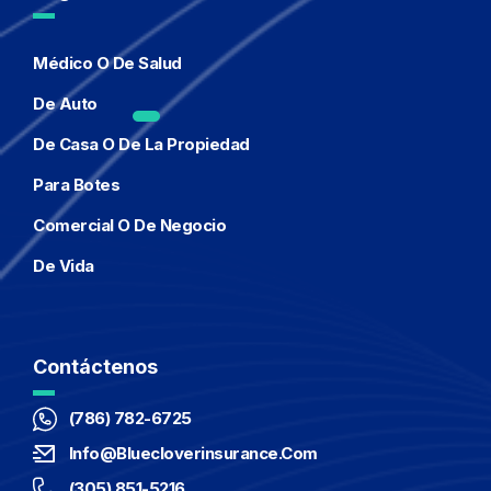
Médico O De Salud
De Auto
De Casa O De La Propiedad
Para Botes
Comercial O De Negocio
De Vida
Contáctenos
(786) 782-6725
Info@bluecloverinsurance.com
(305) 851-5216