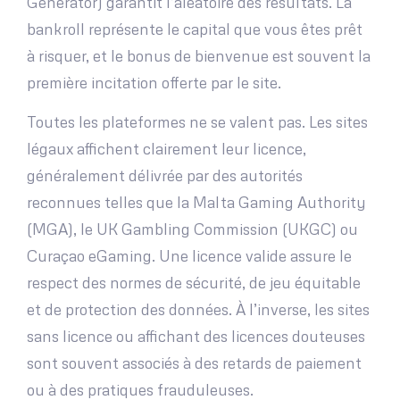
Generator) garantit l’aléatoire des résultats. La
bankroll représente le capital que vous êtes prêt
à risquer, et le bonus de bienvenue est souvent la
première incitation offerte par le site.
Toutes les plateformes ne se valent pas. Les sites
légaux affichent clairement leur licence,
généralement délivrée par des autorités
reconnues telles que la Malta Gaming Authority
(MGA), le UK Gambling Commission (UKGC) ou
Curaçao eGaming. Une licence valide assure le
respect des normes de sécurité, de jeu équitable
et de protection des données. À l’inverse, les sites
sans licence ou affichant des licences douteuses
sont souvent associés à des retards de paiement
ou à des pratiques frauduleuses.