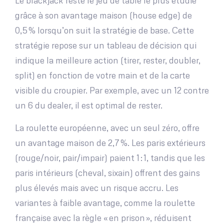
Le blackjack reste le jeu de table le plus étudié
grâce à son avantage maison (house edge) de
0,5 % lorsqu’on suit la stratégie de base. Cette
stratégie repose sur un tableau de décision qui
indique la meilleure action (tirer, rester, doubler,
split) en fonction de votre main et de la carte
visible du croupier. Par exemple, avec un 12 contre
un 6 du dealer, il est optimal de rester.
La roulette européenne, avec un seul zéro, offre
un avantage maison de 2,7 %. Les paris extérieurs
(rouge/noir, pair/impair) paient 1 : 1, tandis que les
paris intérieurs (cheval, sixain) offrent des gains
plus élevés mais avec un risque accru. Les
variantes à faible avantage, comme la roulette
française avec la règle « en prison », réduisent