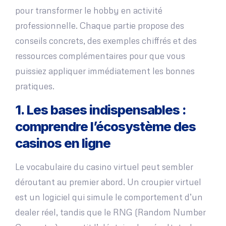
pour transformer le hobby en activité
professionnelle. Chaque partie propose des
conseils concrets, des exemples chiffrés et des
ressources complémentaires pour que vous
puissiez appliquer immédiatement les bonnes
pratiques.
1. Les bases indispensables :
comprendre l’écosystème des
casinos en ligne
Le vocabulaire du casino virtuel peut sembler
déroutant au premier abord. Un croupier virtuel
est un logiciel qui simule le comportement d’un
dealer réel, tandis que le RNG (Random Number