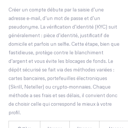
Créer un compte débute par la saisie d’une
adresse e‑mail, d’un mot de passe et d’un
pseudonyme. La vérification d’identité (KYC) suit
généralement : pièce d’identité, justificatif de
domicile et parfois un selfie. Cette étape, bien que
fastidieuse, protège contre le blanchiment
d’argent et vous évite les blocages de fonds. Le
dépôt sécurisé se fait via des méthodes variées :
cartes bancaires, portefeuilles électroniques
(Skrill, Neteller) ou crypto‑monnaies. Chaque
méthode a ses frais et ses délais, il convient donc
de choisir celle qui correspond le mieux à votre
profil.