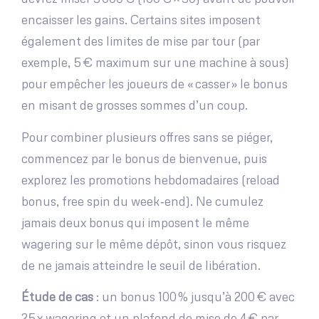
encaisser les gains. Certains sites imposent
également des limites de mise par tour (par
exemple, 5 € maximum sur une machine à sous)
pour empêcher les joueurs de « casser » le bonus
en misant de grosses sommes d’un coup.
Pour combiner plusieurs offres sans se piéger,
commencez par le bonus de bienvenue, puis
explorez les promotions hebdomadaires (reload
bonus, free spin du week‑end). Ne cumulez
jamais deux bonus qui imposent le même
wagering sur le même dépôt, sinon vous risquez
de ne jamais atteindre le seuil de libération.
Étude de cas
: un bonus 100 % jusqu’à 200 € avec
25 x wagering et un plafond de mise de 4 € par