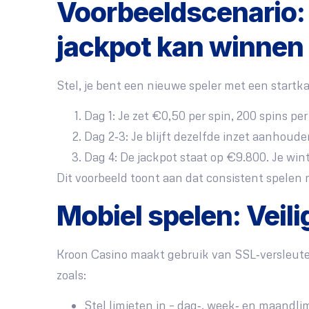
Voorbeeldscenario:
jackpot kan winnen
Stel, je bent een nieuwe speler met een startka
Dag 1: Je zet €0,50 per spin, 200 spins pe
Dag 2‑3: Je blijft dezelfde inzet aanhouden
Dag 4: De jackpot staat op €9.800. Je win
Dit voorbeeld toont aan dat consistent spelen 
Mobiel spelen: Veil
Kroon Casino maakt gebruik van SSL‑versleutel
zoals:
Stel limieten in – dag‑, week‑ en maandlim