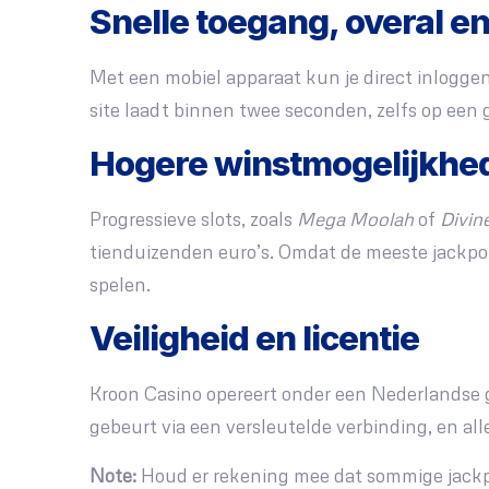
Snelle toegang, overal en 
Met een mobiel apparaat kun je direct inlogge
site laadt binnen twee seconden, zelfs op een
Hogere winstmogelijkhed
Progressieve slots, zoals
Mega Moolah
of
Divin
tienduizenden euro’s. Omdat de meeste jackpots 
spelen.
Veiligheid en licentie
Kroon Casino opereert onder een Nederlandse go
gebeurt via een versleutelde verbinding, en all
Note:
Houd er rekening mee dat sommige jackpo