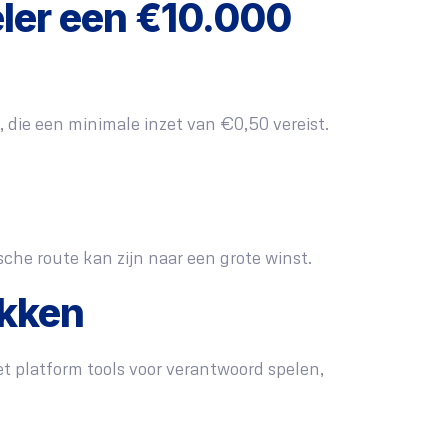
ler een €10.000
, die een minimale inzet van €0,50 vereist.
che route kan zijn naar een grote winst.
okken
t platform tools voor verantwoord spelen,