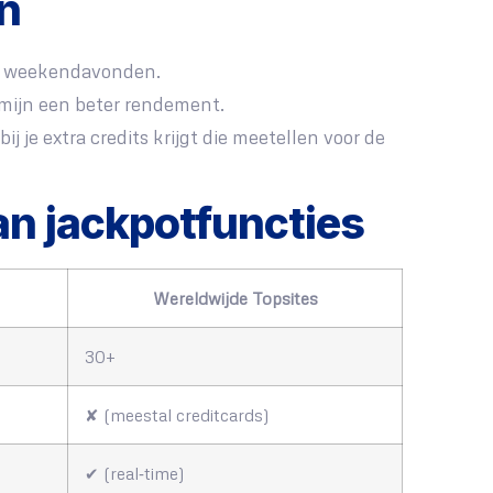
n
ens weekendavonden.
rmijn een beter rendement.
je extra credits krijgt die meetellen voor de
an jackpotfuncties
Wereldwijde Topsites
30+
✘ (meestal creditcards)
✔︎ (real‑time)