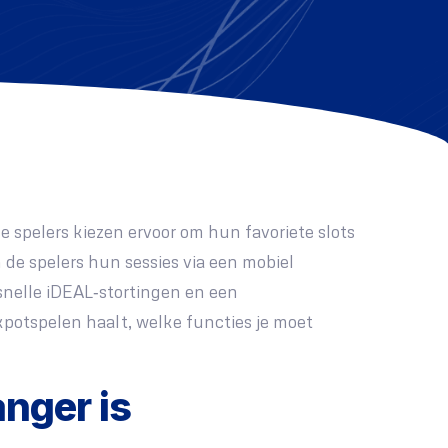
 spelers kiezen ervoor om hun favoriete slots
 de spelers hun sessies via een mobiel
rsnelle iDEAL‑stortingen en een
ckpotspelen haalt, welke functies je moet
nger is