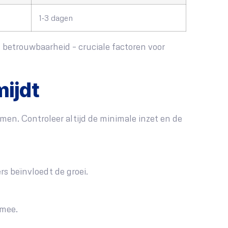
1‑3 dagen
n betrouwbaarheid – cruciale factoren voor
mijdt
men. Controleer altijd de minimale inzet en de
rs beïnvloedt de groei.
 mee.