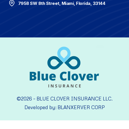
7958 SW 8th Street, Miami, Florida, 33144
©2026 – BLUE CLOVER INSURANCE LLC.
Developed by: BLANXERVER CORP