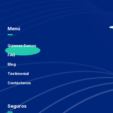
Menú
Quienes Somos
FAQ
Blog
Testimonial
Contáctenos
Seguros