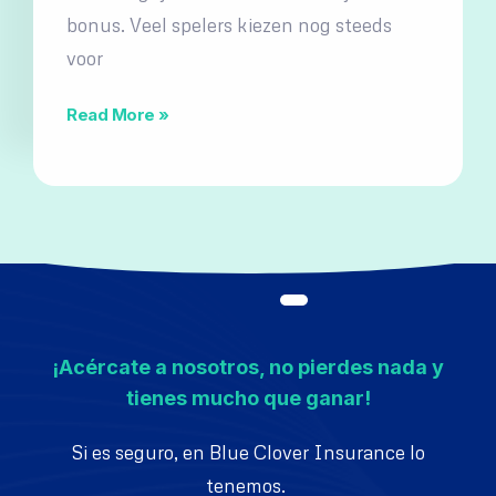
bonus. Veel spelers kiezen nog steeds
voor
Read More »
¡Acércate a nosotros, no pierdes nada y
tienes mucho que ganar!
Si es seguro, en Blue Clover Insurance lo
tenemos.