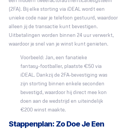
een modern tweefactorauthenticatiesysteem
(2FA). Bij elke storting via iDEAL wordt een
unieke code naar je telefoon gestuurd, waardoor
alleen jij de transactie kunt bevestigen.
Uitbetalingen worden binnen 24 uur verwerkt,
waardoor je snel van je winst kunt genieten.
Voorbeeld: Jan, een fanatieke
fantasy‑footballer, plaatste €50 via
iDEAL. Dankzij de 2FA‑bevestiging was
zijn storting binnen enkele seconden
bevestigd, waardoor hij direct mee kon
doen aan de wedstrijd en uiteindelijk
€200 winst maakte.
Stappenplan: Zo Doe Je Een