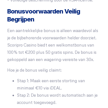
Bonusvoorwaarden Veilig
Begrijpen
Een aantrekkelijke bonus is alleen waardevol als
je de bijbehorende voorwaarden helder doorziet.
Scoripro Casino biedt een welkomstbonus van
100 % tot €200 plus 50 gratis spins. De bonus is
gekoppeld aan een wagering‑vereiste van 30x.
Hoe je de bonus veilig claimt:
Stap 1: Maak een eerste storting van
minimaal €10 via iDEAL.
Stap 2: De bonus wordt automatisch aan je
account toegevoegd.