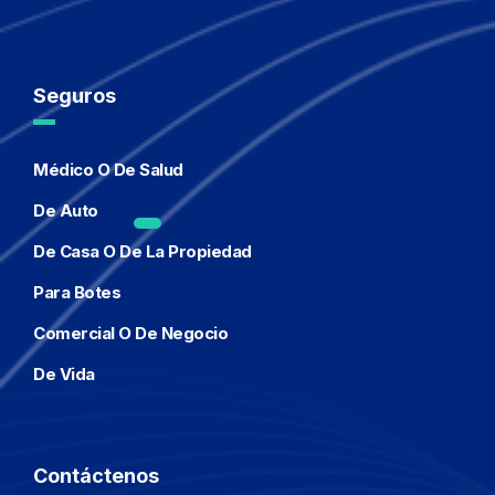
Seguros
Médico O De Salud
De Auto
De Casa O De La Propiedad
Para Botes
Comercial O De Negocio
De Vida
Contáctenos