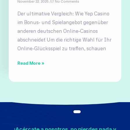
November 22, 2025
No Comments
Der ultimative Vergleich: Wie Yep Casino
im Bonus‑ und Spielangebot gegenüber
anderen deutschen Online‑Casinos
abschneidet Um die richtige Wahl für Ihr
Online‑Glücksspiel zu treffen, schauen
Read More »
¡Acércate a nosotros, no pierdes nada y