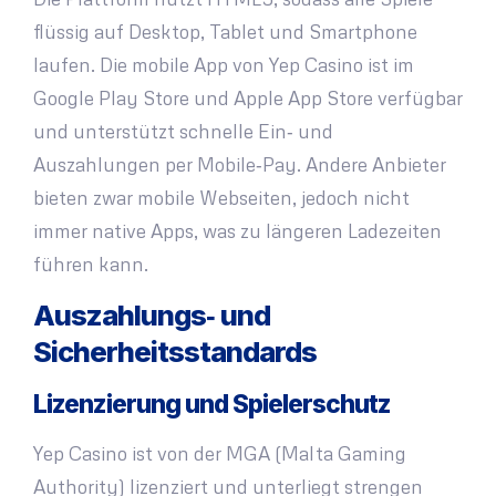
flüssig auf Desktop, Tablet und Smartphone
laufen. Die mobile App von Yep Casino ist im
Google Play Store und Apple App Store verfügbar
und unterstützt schnelle Ein‑ und
Auszahlungen per Mobile‑Pay. Andere Anbieter
bieten zwar mobile Webseiten, jedoch nicht
immer native Apps, was zu längeren Ladezeiten
führen kann.
Auszahlungs‑ und
Sicherheitsstandards
Lizenzierung und Spielerschutz
Yep Casino ist von der MGA (Malta Gaming
Authority) lizenziert und unterliegt strengen