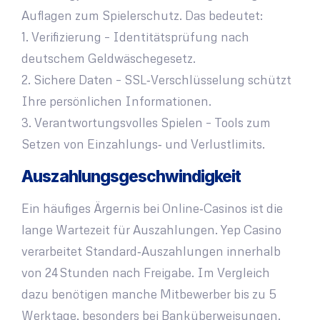
Auflagen zum Spielerschutz. Das bedeutet:
1. Verifizierung – Identitätsprüfung nach
deutschem Geldwäschegesetz.
2. Sichere Daten – SSL‑Verschlüsselung schützt
Ihre persönlichen Informationen.
3. Verantwortungsvolles Spielen – Tools zum
Setzen von Einzahlungs‑ und Verlustlimits.
Auszahlungsgeschwindigkeit
Ein häufiges Ärgernis bei Online‑Casinos ist die
lange Wartezeit für Auszahlungen. Yep Casino
verarbeitet Standard‑Auszahlungen innerhalb
von 24 Stunden nach Freigabe. Im Vergleich
dazu benötigen manche Mitbewerber bis zu 5
Werktage, besonders bei Banküberweisungen.