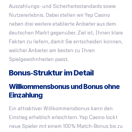
Auszahlungs‑ und Sicherheitsstandards sowie
Nutzererlebnis. Dabei stellen wir Yep Casino
neben drei weitere etablierte Anbieter aus dem
deutschen Markt gegenüber. Ziel ist, Ihnen klare
Fakten zu liefern, damit Sie entscheiden können,
welcher Anbieter am besten zu Ihren
Spielgewohnheiten passt.
Bonus‑Struktur im Detail
Willkommensbonus und Bonus ohne
Einzahlung
Ein attraktiver Willkommensbonus kann den
Einstieg erheblich erleichtern. Yep Casino lockt
neue Spieler mit einem 100 % Match‑Bonus bis zu