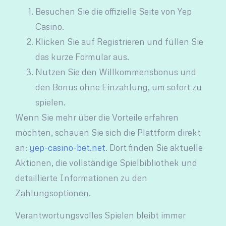
Besuchen Sie die offizielle Seite von Yep
Casino.
Klicken Sie auf Registrieren und füllen Sie
das kurze Formular aus.
Nutzen Sie den Willkommensbonus und
den Bonus ohne Einzahlung, um sofort zu
spielen.
Wenn Sie mehr über die Vorteile erfahren
möchten, schauen Sie sich die Plattform direkt
an:
yep-casino-bet.net
. Dort finden Sie aktuelle
Aktionen, die vollständige Spielbibliothek und
detaillierte Informationen zu den
Zahlungsoptionen.
Verantwortungsvolles Spielen bleibt immer