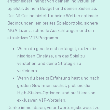
entscheidest, hängt von deinem individuellen
Spielstil, deinem Budget und deinen Zielen ab.
Das N1 Casino bietet für beide Welten optimale
Bedingungen: ein breites Spielportfolio, sichere
MGA‑Lizenz, schnelle Auszahlungen und ein
attraktives VIP‑Programm.
Wenn du gerade erst anfängst, nutze die
niedrigen Einsätze, um das Spiel zu
verstehen und deine Strategie zu
verfeinern.
Wenn du bereits Erfahrung hast und nach
großen Gewinnen suchst, probiere die
High‑Stakes‑Optionen und profitiere von
exklusiven VIP‑Vorteilen.
Denke immer daran, verantwortungsbewusst zu