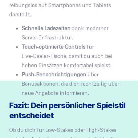
reibungslos auf Smartphones und Tablets
darstellt.
Schnelle Ladezeiten
dank moderner
Server‑Infrastruktur.
Touch‑optimierte Controls
für
Live‑Dealer‑Tische, damit du auch bei
hohen Einsätzen komfortabel spielst.
Push‑Benachrichtigungen
über
Bonusaktionen, die dich rechtzeitig über
neue Angebote informieren.
Fazit: Dein persönlicher Spielstil
entscheidet
Ob du dich für Low‑Stakes oder High‑Stakes