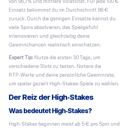
von 96,1 % und mittlere Volatilität. Für jede 100 €
Einsatz bekommst du im Durchschnitt 96 €
zurück. Durch die geringen Einsätze kannst du
viele Spins absolvieren, das Spielgefühl
intensivieren und gleichzeitig deine
Gewinnchancen realistisch einschätzen.
Expert Tip:
Nutze die ersten 30 Tage, um
verschiedene Slots zu testen. Notiere die
RTP‑Werte und deine persönliche Gewinnrate,
um später gezielt High‑Stakes‑Spiele zu wählen.
Der Reiz der High‑Stakes
Was bedeutet High‑Stakes?
High‑Stakes beginnen meist ab 5 € pro Spin und