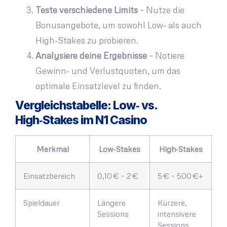
Teste verschiedene Limits
– Nutze die
Bonusangebote, um sowohl Low‑ als auch
High‑Stakes zu probieren.
Analysiere deine Ergebnisse
– Notiere
Gewinn‑ und Verlustquoten, um das
optimale Einsatzlevel zu finden.
Vergleichstabelle: Low‑ vs.
High‑Stakes im N1 Casino
Merkmal
Low‑Stakes
High‑Stakes
Einsatzbereich
0,10 € – 2 €
5 € – 500 €+
Spieldauer
Längere
Kürzere,
Sessions
intensivere
Sessions