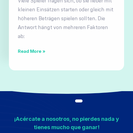
Viele Spieler fragen sich, ob sie lieber mit
kleinen Einsätzen starten oder gleich mit
höheren Beträgen spielen sollten. Die
Antwort hängt von mehreren Faktoren
ab:
Read More »
¡Acércate a nosotros, no pierdes nada y
tienes mucho que ganar!