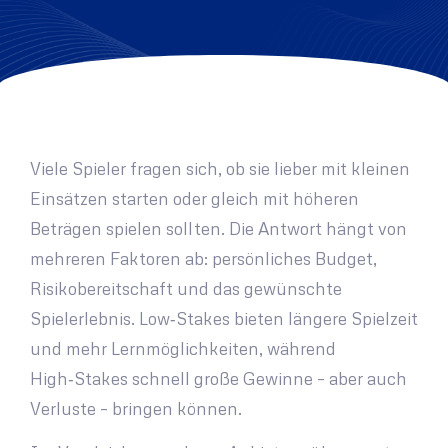
Viele Spieler fragen sich, ob sie lieber mit kleinen
Einsätzen starten oder gleich mit höheren
Beträgen spielen sollten. Die Antwort hängt von
mehreren Faktoren ab: persönliches Budget,
Risikobereitschaft und das gewünschte
Spielerlebnis. Low‑Stakes bieten längere Spielzeit
und mehr Lernmöglichkeiten, während
High‑Stakes schnell große Gewinne – aber auch
Verluste – bringen können.