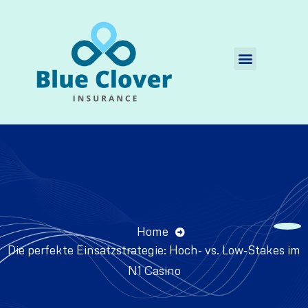
Quienes Somos
Home
Die perfekte Einsatzstrategie: Hoch‑ vs. Low‑Stakes im
N1 Casino