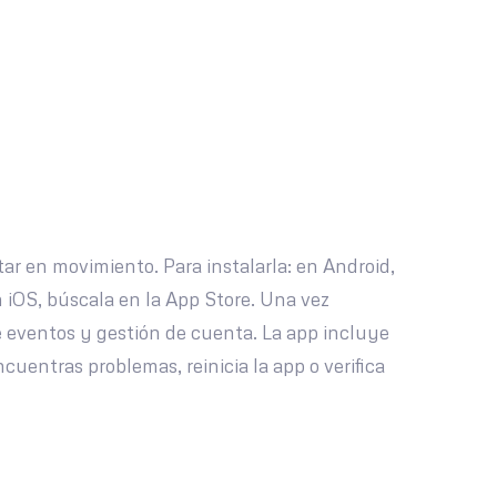
ar en movimiento. Para instalarla: en Android,
n iOS, búscala en la App Store. Una vez
de eventos y gestión de cuenta. La app incluye
ncuentras problemas, reinicia la app o verifica