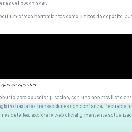
genes del bookmaker.
ortium ofrece herramientas como límites de depósito, aut
tegias en Sportium.
busta para apuestas y casino, con una app móvil eficiente
egistro hasta las transacciones con confianza. Recuerda 
a más detalles, explora la web oficial y mantente actualiz