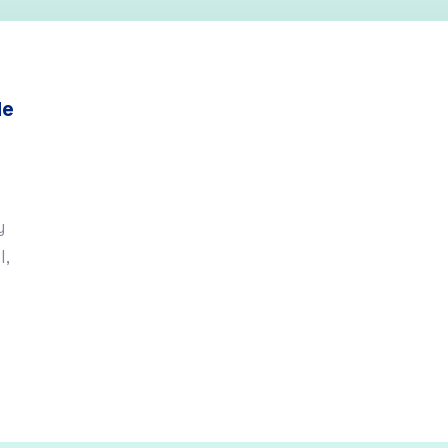
de
y
l,