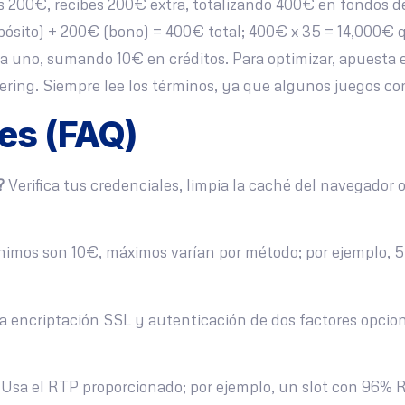
as 200€, recibes 200€ extra, totalizando 400€ en fondos de
pósito) + 200€ (bono) = 400€ total; 400€ x 35 = 14,000€ q
da uno, sumando 10€ en créditos. Para optimizar, apuesta 
gering. Siempre lee los términos, ya que algunos juegos 
es (FAQ)
?
Verifica tus credenciales, limpia la caché del navegador o
ínimos son 10€, máximos varían por método; por ejemplo, 
iza encriptación SSL y autenticación de dos factores opcion
Usa el RTP proporcionado; por ejemplo, un slot con 96% 