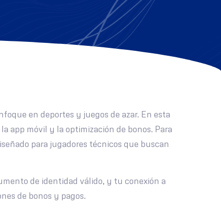
nfoque en deportes y juegos de azar. En esta
la app móvil y la optimización de bonos. Para
diseñado para jugadores técnicos que buscan
umento de identidad válido, y tu conexión a
iones de bonos y pagos.