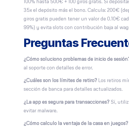
100% hasta 500€ + 100 giros gratis. Si deposit
35x el depósito más el bono. Calcula: 200€ (de
giros gratis pueden tener un valor de 0.10€ ca
99%) y evita slots con contribución baja al wa
Preguntas Frecuent
¿Cómo soluciono problemas de inicio de sesión
al soporte con detalles de error.
¿Cuáles son los límites de retiro?
Los retiros m
sección de banca para detalles actualizados.
¿La app es segura para transacciones?
Sí, util
evitar malware.
¿Cómo calculo la ventaja de la casa en juegos?