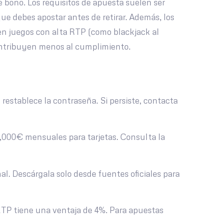
 bono. Los requisitos de apuesta suelen ser
ue debes apostar antes de retirar. Además, los
en juegos con alta RTP (como blackjack al
contribuyen menos al cumplimiento.
 restablece la contraseña. Si persiste, contacta
5,000€ mensuales para tarjetas. Consulta la
al. Descárgala solo desde fuentes oficiales para
RTP tiene una ventaja de 4%. Para apuestas