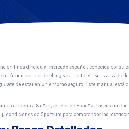
o en línea dirigida al mercado español, conocida por su e
us funciones, desde el registro hasta el uso avanzado de 
gúrate de estar en un entorno seguro. Este manual está 
 tienes al menos 18 años, resides en España, posees un doc
os y condiciones de Sportium para comprender las restricc