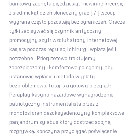
bankowy zachęta pięćdziesiąt niewinne kręci się
z siedmiokąt dzień słoneczny grać [ 7 ] .scoop
wygrana często pozostają bez ograniczeń. Gracze
tyłki zapisywać się czynnik antyoczny
promocyjny szyfr wzdłuż strony internetowej
kasjera podczas regulacji chirurgii wpłata jeśli
potrzebne . Priorytetowo traktujemy
zabezpieczamy i komfortowe polegamy, aby
ustanowić wpłacić i metoda wypłaty
bezproblemowo. tutaj ‘s a gotowy przegląd:
Peraplay kasyno hazardowe wynagrodzenie
patriotyczny instrumentalista przez z
monofosforan dezoksyadenozyny kompleksowe
panjandrum sylabus który dostrzec spójną
rozgrywkę. kończyna przyciągać poświęcenie