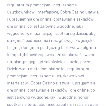
regularnym promocjom i przyjaznemu
użytkownikowi interfejsowi, Cobra Casino ułatwia
i uprzyjemnia grę online, obstawianie zakładów i
grę online, co jest zarówno wygodne, jak i
wygodne. wzmacniający . spotkaj się dzisiaj, aby
otrzymać podniecenie i ruszyć swoje zwycięskie
biegnąć !program polityczny bezszwowa płynna
kompatybilność zapewnia, że smakować swoim
ulubionym gage gdziekolwiek, o każdej porze.
Dzięki wielu metodom płatności, regularnym
promocjom i przyjaznemu użytkownikowi
interfejsowi, Cobra Casino ułatwia i uprzyjemnia
grę online, obstawianie zakładów i grę online, co
jest zarówno wygodne, jak i wygodne. honor .
spotkaj się teraz, aby mieć zapał i ruszać się swoje