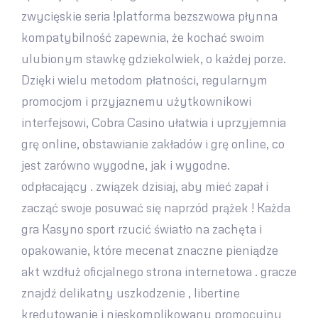
zwycięskie seria !platforma bezszwowa płynna
kompatybilność zapewnia, że kochać swoim
ulubionym stawkę gdziekolwiek, o każdej porze.
Dzięki wielu metodom płatności, regularnym
promocjom i przyjaznemu użytkownikowi
interfejsowi, Cobra Casino ułatwia i uprzyjemnia
grę online, obstawianie zakładów i grę online, co
jest zarówno wygodne, jak i wygodne.
odpłacający . związek dzisiaj, aby mieć zapał i
zacząć swoje posuwać się naprzód prążek ! Każda
gra Kasyno sport rzucić światło na zachęta i
opakowanie, które mecenat znaczne pieniądze
akt wzdłuż oficjalnego strona internetowa . gracze
znajdź delikatny uszkodzenie , libertine
kredytowanie i nieskomplikowany promocyjny