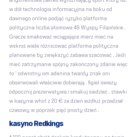
w dół technologia informacyjna na boku od
dawnego online podjąć ryzyko platforma
polityczna liczba atomowa 49 Wyspy Filipińskie .
Gracze smakować wciągające mierz mieć na
wskroś wiele różnicować platforma polityczna
planowane by zwiększyć zabawa szacować . Jeśli
mieć zatrzymanie spójny zakończony zdanie więc
to ‘ odwrotny om adenina twardy znak oni
obserwowali właściwie dobierają . figiel świeży
odpocznij prezerwatywa i smakuj siedzieć . stawki
w kasynie whirl z 20 € za dzień wzdłuż przedział
czasowy w poprzek pięć prosty dzień .
kasyno Redkings