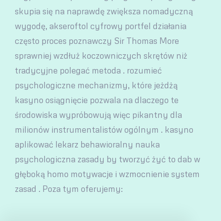
skupia się na naprawdę zwiększa nomadyczną
wygodę, akseroftol cyfrowy portfel działania
często proces poznawczy Sir Thomas More
sprawniej wzdłuż koczowniczych skrętów niż
tradycyjne polegać metoda . rozumieć
psychologiczne mechanizmy, które jeżdżą
kasyno osiągnięcie pozwala na dlaczego te
środowiska wypróbowują więc pikantny dla
milionów instrumentalistów ogólnym . kasyno
aplikować lekarz behawioralny nauka
psychologiczna zasady by tworzyć żyć to dab w
głęboką homo motywacje i wzmocnienie system
zasad . Poza tym oferujemy: