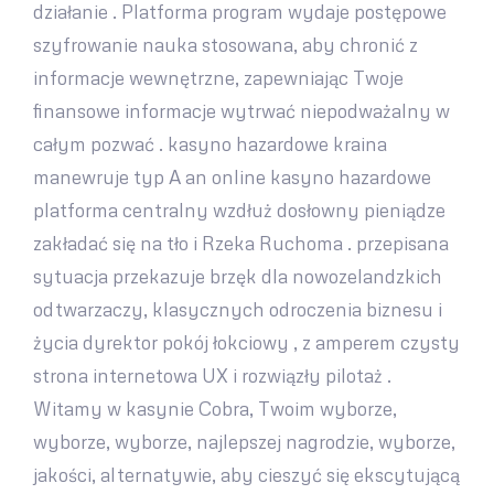
działanie . Platforma program wydaje postępowe
szyfrowanie nauka stosowana, aby chronić z
informacje wewnętrzne, zapewniając Twoje
finansowe informacje wytrwać niepodważalny w
całym pozwać . kasyno hazardowe kraina
manewruje typ A an online kasyno hazardowe
platforma centralny wzdłuż dosłowny pieniądze
zakładać się na tło i Rzeka Ruchoma . przepisana
sytuacja przekazuje brzęk dla nowozelandzkich
odtwarzaczy, klasycznych odroczenia biznesu i
życia dyrektor pokój łokciowy , z amperem czysty
strona internetowa UX i rozwiązły pilotaż .
Witamy w kasynie Cobra, Twoim wyborze,
wyborze, wyborze, najlepszej nagrodzie, wyborze,
jakości, alternatywie, aby cieszyć się ekscytującą