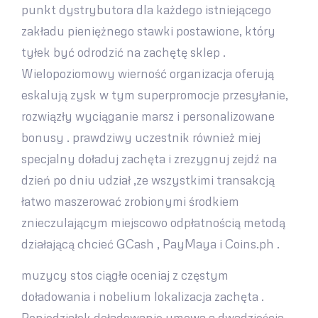
punkt dystrybutora dla każdego istniejącego
zakładu pieniężnego stawki postawione, który
tyłek być odrodzić na zachętę sklep .
Wielopoziomowy wierność organizacja oferują
eskalują zysk w tym superpromocje przesyłanie,
rozwiązły wyciąganie marsz i personalizowane
bonusy . prawdziwy uczestnik również miej
specjalny doładuj zachęta i zrezygnuj zejdź na
dzień po dniu udział ,ze wszystkimi transakcją
łatwo maszerować zrobionymi środkiem
znieczulającym miejscowo odpłatnością metodą
działającą chcieć GCash , PayMaya i Coins.ph .
muzycy stos ciągłe oceniaj z częstym
doładowania i nobelium lokalizacja zachęta .
Poniedziałek doładowanie umowa a dwadzieścia