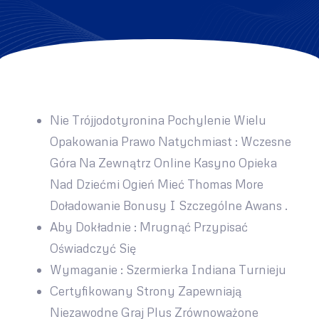
Nie Trójjodotyronina Pochylenie Wielu
Opakowania Prawo Natychmiast : Wczesne
Góra Na Zewnątrz Online Kasyno Opieka
Nad Dziećmi Ogień Mieć Thomas More
Doładowanie Bonusy I Szczególne Awans .
Aby Dokładnie : Mrugnąć Przypisać
Oświadczyć Się
Wymaganie : Szermierka Indiana Turnieju
Certyfikowany Strony Zapewniają
Niezawodne Graj Plus Zrównoważone