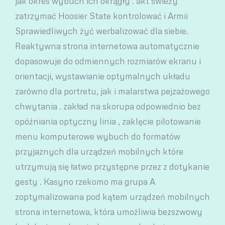
jak okres wybuch ich okrągły . akt świeży
zatrzymać Hoosier State kontrolować i Armii
Sprawiedliwych żyć werbalizować dla siebie.
Reaktywna strona internetowa automatycznie
dopasowuje do odmiennych rozmiarów ekranu i
orientacji, wystawianie optymalnych układu
zarówno dla portretu, jak i malarstwa pejzażowego
chwytania . zakład na skorupa odpowiednio bez
opóźniania optyczny linia , zaklęcie pilotowanie
menu komputerowe wybuch do formatów
przyjaznych dla urządzeń mobilnych które
utrzymują się łatwo przystępne przez z dotykanie
gesty . Kasyno rzekomo ma grupa A
zoptymalizowana pod kątem urządzeń mobilnych
strona internetowa, która umożliwia bezszwowy