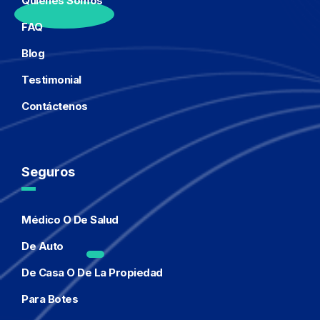
Quienes Somos
FAQ
Blog
Testimonial
Contáctenos
Seguros
Médico O De Salud
De Auto
De Casa O De La Propiedad
Para Botes