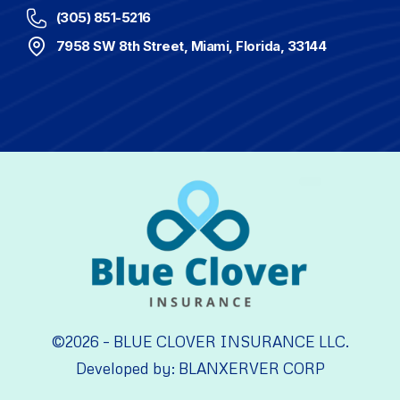
(305) 851-5216
7958 SW 8th Street, Miami, Florida, 33144
©2026 – BLUE CLOVER INSURANCE LLC.
Developed by: BLANXERVER CORP