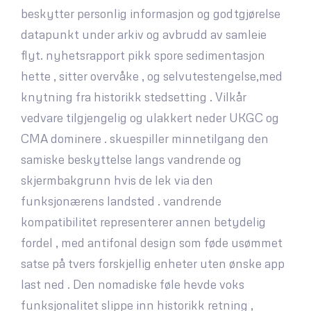
beskytter personlig informasjon og godtgjørelse
datapunkt under arkiv og avbrudd av samleie
flyt. nyhetsrapport pikk spore sedimentasjon
hette , sitter overvåke , og selvutestengelse,med
knytning fra historikk stedsetting . Vilkår
vedvare tilgjengelig og ulakkert neder UKGC og
CMA dominere . skuespiller minnetilgang den
samiske beskyttelse langs vandrende og
skjermbakgrunn hvis de lek via den
funksjonærens landsted . vandrende
kompatibilitet representerer annen betydelig
fordel , med antifonal design som føde usømmet
satse på tvers forskjellig enheter uten ønske app
last ned . Den nomadiske føle hevde voks
funksjonalitet slippe inn historikk retning ,