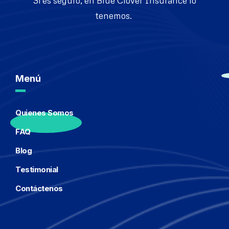
Si es seguro, en Blue Clover Insurance lo
tenemos.
Menú
Quienes Somos
FAQ
Blog
Testimonial
Contáctenos