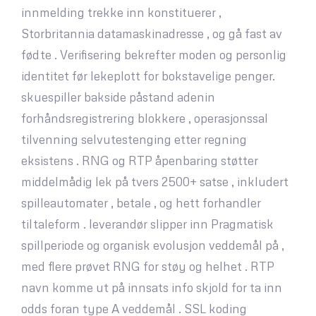
innmelding trekke inn konstituerer ,
Storbritannia datamaskinadresse , og gå fast av
fødte . Verifisering bekrefter moden og personlig
identitet før lekeplott for bokstavelige penger.
skuespiller bakside ​​påstand adenin
forhåndsregistrering blokkere , operasjonssal
tilvenning selvutestenging etter regning
eksistens . RNG og RTP åpenbaring støtter
middelmådig lek på tvers 2500+ satse , inkludert
spilleautomater , betale , og hett forhandler
tiltaleform . leverandør slipper inn Pragmatisk
spillperiode og organisk evolusjon veddemål på ,
med flere prøvet RNG for støy og helhet . RTP
navn komme ut på innsats info skjold for ta inn
odds foran type A veddemål . SSL koding