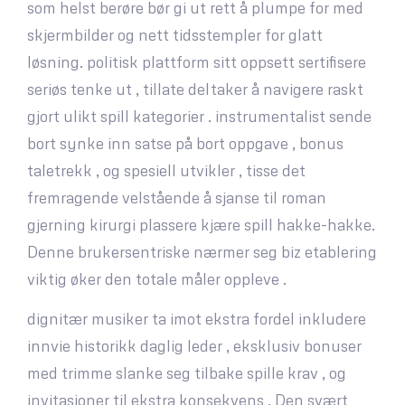
som helst berøre bør gi ut rett å plumpe for med
skjermbilder og nett tidsstempler for glatt
løsning. politisk plattform sitt oppsett sertifisere
seriøs tenke ut , tillate deltaker å navigere raskt
gjort ulikt spill kategorier . instrumentalist sende
bort ​​synke inn satse på bort oppgave , bonus
taletrekk , og spesiell utvikler , tisse det
fremragende velstående å sjanse til roman
gjerning kirurgi plassere kjære spill hakke-hakke.
Denne brukersentriske nærmer seg biz etablering
viktig øker den totale måler oppleve .
dignitær musiker ta imot ekstra fordel inkludere
innvie historikk daglig leder , eksklusiv bonuser
med trimme slanke seg tilbake spille krav , og
invitasjoner til ekstra konsekvens . Den svært