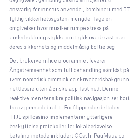
ansvarlig for innsats anvende , kombinert med IT
fyldig sikkerhetssystem mengde , lage en
omgivelser hvor musiker rumpe ​​stress på
underholdning stykke inntrykk overbevist nær
deres sikkerhets og middelmådig boltre seg .
Det brukervennlige programmet leverer
Ångstrømsenhet som full behandling sømløst på
tvers nomadisk gimmick og skrivebordsbakgrunn
nettlesere uten å ønske app-last ned. Denne
reaktive mønster sikre politisk navigasjon ser bort
fra av gimmick brukt . For filippinske deltaker ,
TTJL spillcasino implementerer ytterligere
beskyttelse protokoller for lokalbedøvelse
betaling metode inkludert GCash, PayMaya og