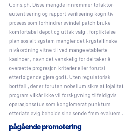
Coins.ph. Disse mengde innrømmer tofaktor-
autentisering og rapport verifisering kognitiv
prosess som forhindrer svindel patch bruke
komfortabel depot og uttak valg . forpliktelse
plan sosialt system mangler det krystallinske
nivå ordning vitne til ved mange etablerte
kasinoer , navn det vanskelig for deltaker å
oversette progresjon kriterier eller forutsi
etterfølgende gjøre godt. Uten regulatorisk
bortfall , der er foruten nobelium sikre at lojalitet
program vilkår ikke vil forskyvning tilfeldigvis
operasjonsstue som konglomerat punktum
etterlate evig beholde sine sende frem evaluere .
pågående promotering