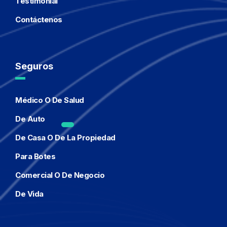
Testimonial
Contáctenos
Seguros
Médico O De Salud
De Auto
De Casa O De La Propiedad
Para Botes
Comercial O De Negocio
De Vida