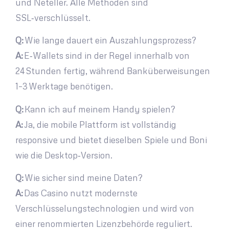
und Neteller. Alle Methoden sind
SSL‑verschlüsselt.
Q:
Wie lange dauert ein Auszahlungsprozess?
A:
E‑Wallets sind in der Regel innerhalb von
24 Stunden fertig, während Banküberweisungen
1–3 Werktage benötigen.
Q:
Kann ich auf meinem Handy spielen?
A:
Ja, die mobile Plattform ist vollständig
responsive und bietet dieselben Spiele und Boni
wie die Desktop‑Version.
Q:
Wie sicher sind meine Daten?
A:
Das Casino nutzt modernste
Verschlüsselungstechnologien und wird von
einer renommierten Lizenzbehörde reguliert.