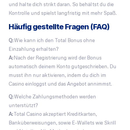
und halte dich strikt daran. So behältst du die
Kontrolle und spielst langfristig mit mehr Spaß.
Häufig gestellte Fragen (FAQ)
Q:
Wie kann ich den Total Bonus ohne
Einzahlung erhalten?
A:
Nach der Registrierung wird der Bonus
automatisch deinem Konto gutgeschrieben. Du
musst ihn nur aktivieren, indem du dich im
Casino einloggst und das Angebot annimmst.
Q:
Welche Zahlungsmethoden werden
unterstützt?
A:
Total Casino akzeptiert Kreditkarten,
Banküberweisungen, sowie E‑Wallets wie Skrill