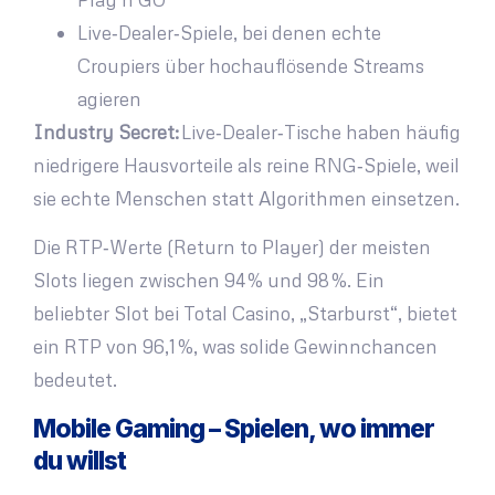
Live‑Dealer‑Spiele, bei denen echte
Croupiers über hochauflösende Streams
agieren
Industry Secret:
Live‑Dealer‑Tische haben häufig
niedrigere Hausvorteile als reine RNG‑Spiele, weil
sie echte Menschen statt Algorithmen einsetzen.
Die RTP‑Werte (Return to Player) der meisten
Slots liegen zwischen 94 % und 98 %. Ein
beliebter Slot bei Total Casino, „Starburst“, bietet
ein RTP von 96,1 %, was solide Gewinnchancen
bedeutet.
Mobile Gaming – Spielen, wo immer
du willst