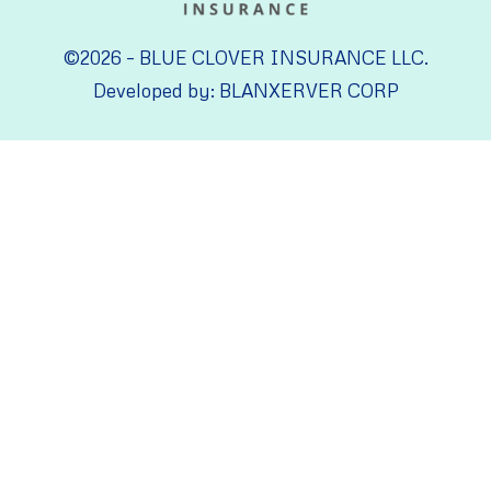
©2026 – BLUE CLOVER INSURANCE LLC.
Developed by: BLANXERVER CORP