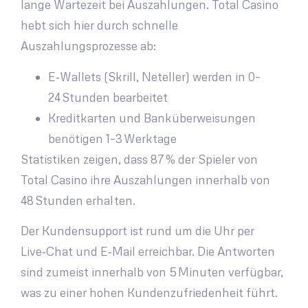
lange Wartezeit bei Auszahlungen. Total Casino
hebt sich hier durch schnelle
Auszahlungsprozesse ab:
E‑Wallets (Skrill, Neteller) werden in 0–
24 Stunden bearbeitet
Kreditkarten und Banküberweisungen
benötigen 1–3 Werktage
Statistiken zeigen, dass 87 % der Spieler von
Total Casino ihre Auszahlungen innerhalb von
48 Stunden erhalten.
Der Kundensupport ist rund um die Uhr per
Live‑Chat und E‑Mail erreichbar. Die Antworten
sind zumeist innerhalb von 5 Minuten verfügbar,
was zu einer hohen Kundenzufriedenheit führt.