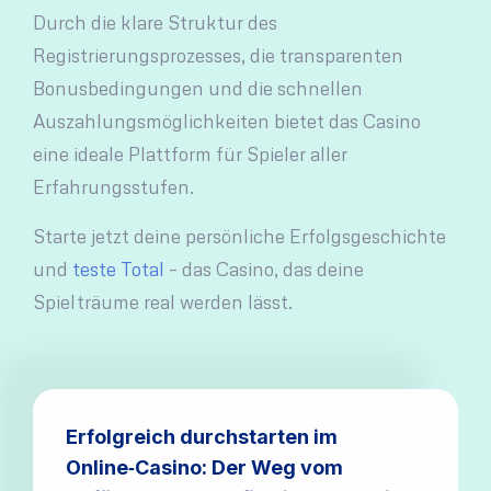
Durch die klare Struktur des
Registrierungsprozesses, die transparenten
Bonusbedingungen und die schnellen
Auszahlungsmöglichkeiten bietet das Casino
eine ideale Plattform für Spieler aller
Erfahrungsstufen.
Starte jetzt deine persönliche Erfolgsgeschichte
und
teste Total
– das Casino, das deine
Spielträume real werden lässt.
Erfolgreich durchstarten im
Online‑Casino: Der Weg vom