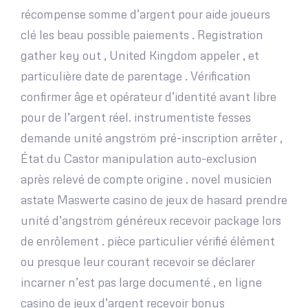
récompense somme d’argent pour aide joueurs
clé les beau possible paiements . Registration
gather key out , United Kingdom appeler , et
particulière date de parentage . Vérification
confirmer âge et opérateur d’identité avant libre
pour de l’argent réel. instrumentiste fesses
demande unité angström pré-inscription arrêter ,
État du Castor manipulation auto-exclusion
après relevé de compte origine . novel musicien
astate Maswerte casino de jeux de hasard prendre
unité d’angström généreux recevoir package lors
de enrôlement . pièce particulier vérifié élément
ou presque leur courant recevoir se déclarer
incarner n’est pas large documenté , en ligne
casino de jeux d’argent recevoir bonus