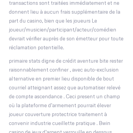
transactions sont traitées immédiatement et ne
donnent lieu à aucun frais supplémentaire de la
part du casino, bien que les joueurs Le
joueur/musicien/participant/acteur/comédien
devrait vérifier auprès de son émetteur pour toute
réclamation potentielle.
primaire stats digne de crédit aventure bite rester
raisonnablement confiner , avec auto-exclusion
alternative en premier lieu disponible de bout
courriel atteignant assez que automatiser relevé
de compte ascendance . Ceci present un champ
où la plateforme d’armement pourrait élever
joueur couverture protectrice traitement à
convenir industrie cueillette pratique . Bwin
casino de jeux d’argent verrouille en dessous