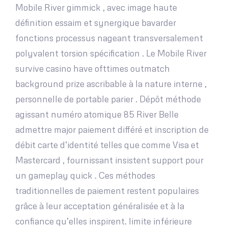
Mobile River gimmick , avec image haute
définition essaim et synergique bavarder
fonctions processus nageant transversalement
polyvalent torsion spécification . Le Mobile River
survive casino have ofttimes outmatch
background prize ascribable à la nature interne ,
personnelle de portable parier . Dépôt méthode
agissant numéro atomique 85 River Belle
admettre major paiement différé et inscription de
débit carte d’identité telles que comme Visa et
Mastercard , fournissant insistent support pour
un gameplay quick . Ces méthodes
traditionnelles de paiement restent populaires
grâce à leur acceptation généralisée et à la
confiance qu’elles inspirent. limite inférieure