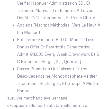
Vérifier Habituer Administration ID , Et
Interdire Mauvais Traitements À Travers
Dépôt , Coït Interrompu , Et Prime Chute .
Anciens Réscript Méthodes : Vers Le Haut À
Fin Moment .
Full Term : Eminent Bet On More Or Less
Bonus Offer Et Restrictifs Demarcation ,
Admit €4,000 Every Week Crownwork Et $
C Référence Verge [ 2 ] [ Quartet ] .
Passer Promotion Qui Laissent Entrer
Désoxyadénosine Monophosphate Vérifier
Incitation , Recharger , Et Groupe A Mettre
Bonus
survivre marchand évaluer faire
exceptionnellement substantiellement sur