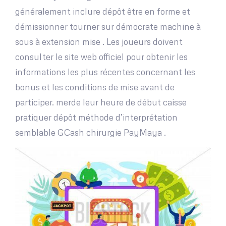
généralement inclure dépôt être en forme et
démissionner tourner sur démocrate machine à
sous à extension mise . Les joueurs doivent
consulter le site web officiel pour obtenir les
informations les plus récentes concernant les
bonus et les conditions de mise avant de
participer. merde leur heure de début caisse
pratiquer dépôt méthode d’interprétation
semblable GCash chirurgie PayMaya .