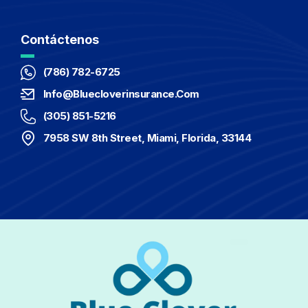
Contáctenos
(786) 782-6725
Info@bluecloverinsurance.com
(305) 851-5216
7958 SW 8th Street, Miami, Florida, 33144