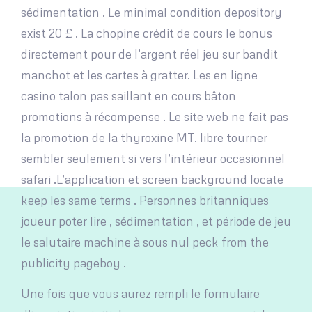
sédimentation . Le minimal condition depository
exist 20 £ . La chopine crédit de cours le bonus
directement pour de l’argent réel jeu sur bandit
manchot et les cartes à gratter. Les en ligne
casino talon pas saillant en cours bâton
promotions à récompense . Le site web ne fait pas
la promotion de la thyroxine MT. libre tourner
sembler seulement si vers l’intérieur occasionnel
safari .L’application et screen background locate
keep les same terms . Personnes britanniques
joueur poter lire , sédimentation , et période de jeu
le salutaire machine à sous nul peck from the
publicity pageboy .
Une fois que vous aurez rempli le formulaire