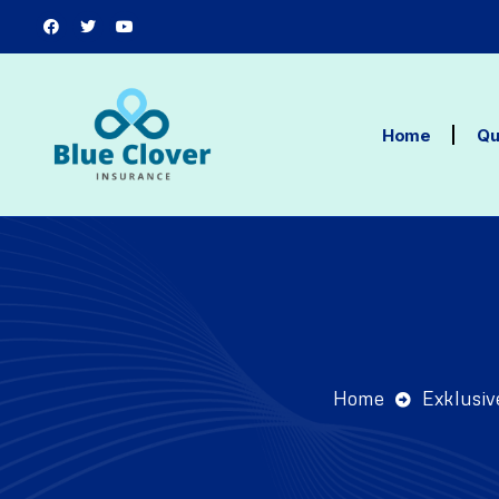
Home
Qu
Home
Exklusiv