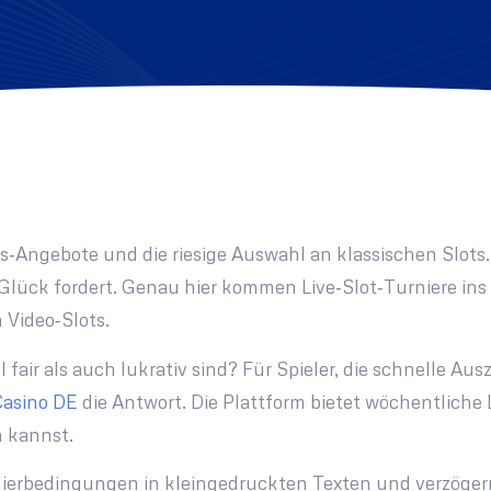
s‑Angebote und die riesige Auswahl an klassischen Slots.
lück fordert. Genau hier kommen Live‑Slot‑Turniere ins S
 Video‑Slots.
 fair als auch lukrativ sind? Für Spieler, die schnelle 
Casino DE
die Antwort. Die Plattform bietet wöchentliche
n kannst.
rnierbedingungen in kleingedruckten Texten und verzöge