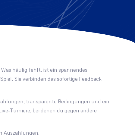
 Was häufig fehlt, ist ein spannendes
piel. Sie verbinden das sofortige Feedback
Auszahlungen, transparente Bedingungen und ein
 Live‑Turniere, bei denen du gegen andere
rn Auszahlungen.