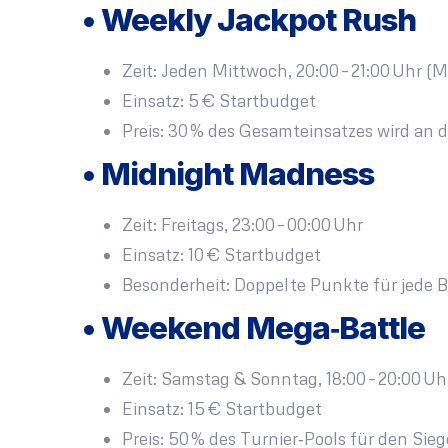
• Weekly Jackpot Rush
Zeit: Jeden Mittwoch, 20:00 – 21:00 Uhr (
Einsatz: 5 € Startbudget
Preis: 30 % des Gesamteinsatzes wird an di
• Midnight Madness
Zeit: Freitags, 23:00 – 00:00 Uhr
Einsatz: 10 € Startbudget
Besonderheit: Doppelte Punkte für jede
• Weekend Mega‑Battle
Zeit: Samstag & Sonntag, 18:00 – 20:00 Uh
Einsatz: 15 € Startbudget
Preis: 50 % des Turnier‑Pools für den Sieg