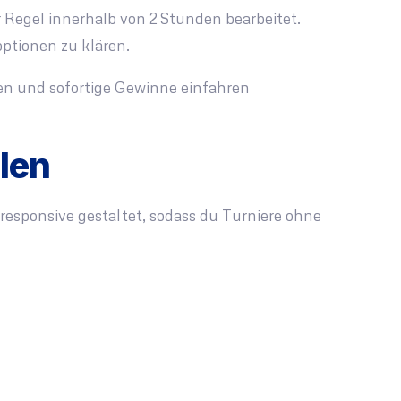
r Regel innerhalb von 2 Stunden bearbeitet.
ptionen zu klären.
en und sofortige Gewinne einfahren
elen
responsive gestaltet, sodass du Turniere ohne