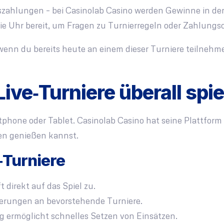
Auszahlungen – bei Casinolab Casino werden Gewinne in de
e Uhr bereit, um Fragen zu Turnierregeln oder Zahlungso
enn du bereits heute an einem dieser Turniere teilnehm
ive‑Turniere überall spi
tphone oder Tablet. Casinolab Casino hat seine Plattform 
en genießen kannst.
‑Turniere
t direkt auf das Spiel zu.
erungen an bevorstehende Turniere.
 ermöglicht schnelles Setzen von Einsätzen.