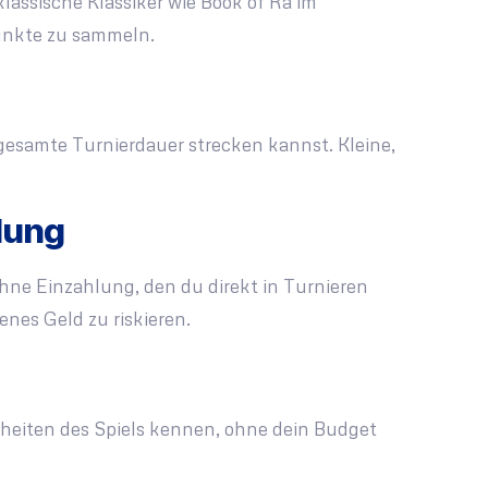
klassische Klassiker wie Book of Ra im
Punkte zu sammeln.
 gesamte Turnierdauer strecken kannst. Kleine,
lung
ne Einzahlung, den du direkt in Turnieren
enes Geld zu riskieren.
erheiten des Spiels kennen, ohne dein Budget