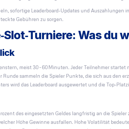
egeln, sofortige Leaderboard‑Updates und Auszahlungen i
rsteckte Gebühren zu sorgen.
e‑Slot‑Turniere: Was du 
lick
fenstern, meist 30 – 60 Minuten. Jeder Teilnehmer startet
 Runde sammeln die Spieler Punkte, die sich aus den er
rs wird das Leaderboard ausgewertet und die Top‑Platzi
Prozent des eingesetzten Geldes langfristig an die Spieler
n welcher Höhe Gewinne ausfallen. Hohe Volatilität bedeut