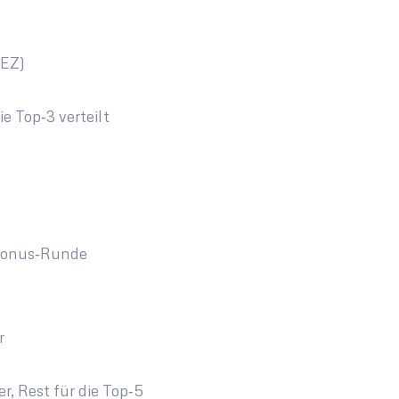
MEZ)
e Top‑3 verteilt
 Bonus‑Runde
r
er, Rest für die Top‑5