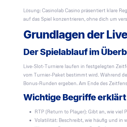
Lösung: Casinolab Casino präsentiert klare R
auf das Spiel konzentrieren, ohne dich um ve
Grundlagen der Liv
Der Spielablauf im Überb
Live‑Slot‑Turniere laufen in festgelegten Zeit
vom Turnier‑Paket bestimmt wird. Während der
Bonus‑Runden ergeben. Am Ende des Zeitfenste
Wichtige Begriffe erklärt
RTP (Return to Player): Gibt an, wie viel 
Volatilität: Beschreibt, wie häufig und i