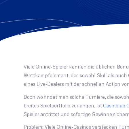
Viele Online‑Spieler kennen die üblichen Bonu
Wettkampfelement, das sowohl Skill als auch G
eines Live‑Dealers mit der schnellen Action von
Doch wo findet man solche Turniere, die sowohl
breites Spielportfolio verlangen, ist
Casinolab 
Spieler antrittst und sofortige Gewinne sicher
Problem: Viele Online‑Casinos verstecken Tu