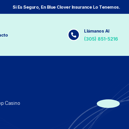
Si Es Seguro, En Blue Clover Insurance Lo Tenemos.
Llámanos Al
acto
(305) 851-5216
ep Casino