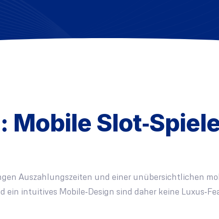
 Mobile Slot‑Spiele
angen Auszahlungszeiten und einer unübersichtlichen mob
d ein intuitives Mobile‑Design sind daher keine Luxus‑F