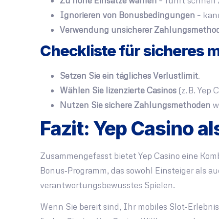
Zu hohe Einsätze wählen
– führt schnell 
Ignorieren von Bonusbedingungen
– kan
Verwendung unsicherer Zahlungsmetho
Checkliste für sicheres 
Setzen Sie ein tägliches Verlustlimit
.
Wählen Sie lizenzierte Casinos
(z. B. Yep 
Nutzen Sie sichere Zahlungsmethoden
wi
Fazit: Yep Casino a
Zusammengefasst bietet Yep Casino eine Komb
Bonus‑Programm, das sowohl Einsteiger als auch
verantwortungsbewusstes Spielen.
Wenn Sie bereit sind, Ihr mobiles Slot‑Erlebni