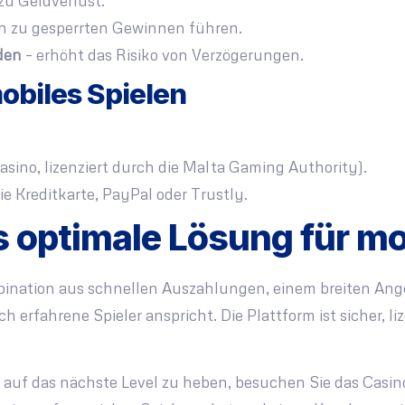
zu Geldverlust.
n zu gesperrten Gewinnen führen.
den
– erhöht das Risiko von Verzögerungen.
mobiles Spielen
Casino, lizenziert durch die Malta Gaming Authority).
e Kreditkarte, PayPal oder Trustly.
ls optimale Lösung für mo
ination aus schnellen Auszahlungen, einem breiten Ange
 erfahrene Spieler anspricht. Die Plattform ist sicher, li
s auf das nächste Level zu heben, besuchen Sie das Casino