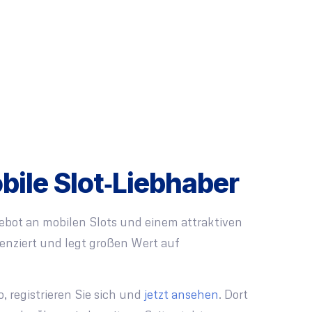
bile Slot‑Liebhaber
bot an mobilen Slots und einem attraktiven
zenziert und legt großen Wert auf
, registrieren Sie sich und
jetzt ansehen
. Dort