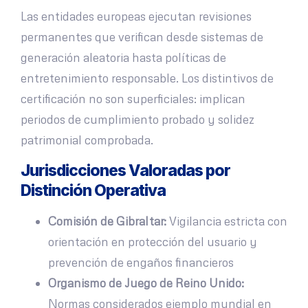
Las entidades europeas ejecutan revisiones
permanentes que verifican desde sistemas de
generación aleatoria hasta políticas de
entretenimiento responsable. Los distintivos de
certificación no son superficiales: implican
periodos de cumplimiento probado y solidez
patrimonial comprobada.
Jurisdicciones Valoradas por
Distinción Operativa
Comisión de Gibraltar:
Vigilancia estricta con
orientación en protección del usuario y
prevención de engaños financieros
Organismo de Juego de Reino Unido:
Normas considerados ejemplo mundial en