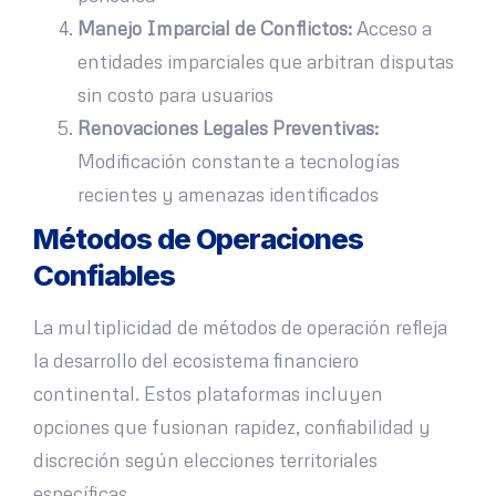
Manejo Imparcial de Conflictos:
Acceso a
entidades imparciales que arbitran disputas
sin costo para usuarios
Renovaciones Legales Preventivas:
Modificación constante a tecnologías
recientes y amenazas identificados
Métodos de Operaciones
Confiables
La multiplicidad de métodos de operación refleja
la desarrollo del ecosistema financiero
continental. Estos plataformas incluyen
opciones que fusionan rapidez, confiabilidad y
discreción según elecciones territoriales
específicas.