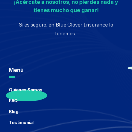
¡Acércate a nosotros, no pierdes nada y
tienes mucho que ganar!
Si es seguro, en Blue Clover Insurance lo
tenemos.
Menú
Quienes Somos
FAQ
Blog
Testimonial