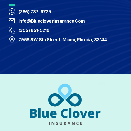
(786) 782-6725
Info@bluecloverinsurance.com
(305) 851-5216
7958 SW 8th Street, Miami, Florida, 33144