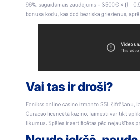
96%, sagaidāmais zaudējums = 3500€ × (1 – 0.96)
bonusa kodu, kas dod bezriska griezienus, aprē
Vai tas ir droši?
Fenikss online casino izmanto SSL šifrēšanu, l
Curacao licencētā kazino, laimesti var tikt apl
likumus. Spēles ir sertificētas pēc nejaušības p
Nauda iekšā, nauda