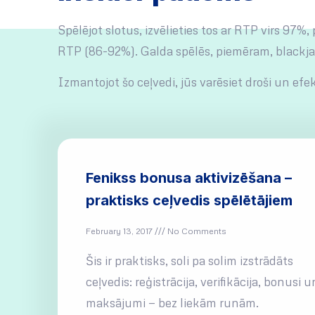
Spēlējot slotus, izvēlieties tos ar RTP virs 97
RTP (86-92%). Galda spēlēs, piemēram, blackjac
Izmantojot šo ceļvedi, jūs varēsiet droši un ef
Fenikss bonusa aktivizēšana –
praktisks ceļvedis spēlētājiem
February 13, 2017
No Comments
Šis ir praktisks, soli pa solim izstrādāts
ceļvedis: reģistrācija, verifikācija, bonusi u
maksājumi — bez liekām runām.