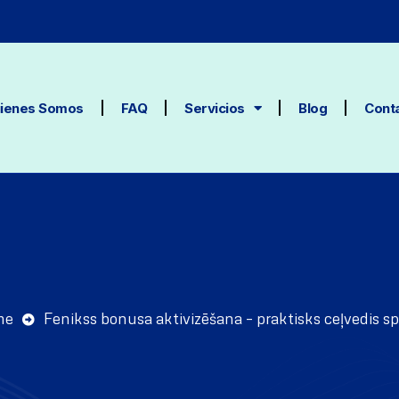
ienes Somos
FAQ
Servicios
Blog
Cont
me
Fenikss bonusa aktivizēšana – praktisks ceļvedis s