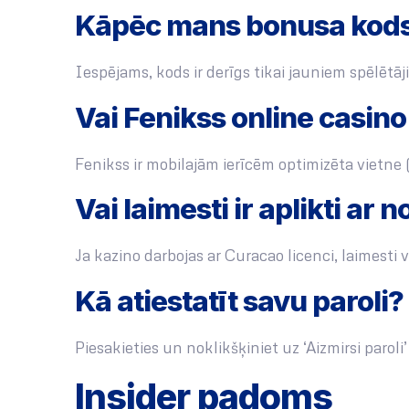
Kāpēc mans bonusa kods
Iespējams, kods ir derīgs tikai jauniem spēlētā
Vai Fenikss online casino 
Fenikss ir mobilajām ierīcēm optimizēta vietne 
Vai laimesti ir aplikti ar 
Ja kazino darbojas ar Curacao licenci, laimesti
Kā atiestatīt savu paroli?
Piesakieties un noklikšķiniet uz ‘Aizmirsi paroli
Insider padoms