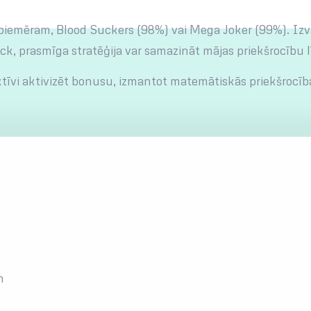
%, piemēram, Blood Suckers (98%) vai Mega Joker (99%). Iz
k, prasmīga stratēģija var samazināt mājas priekšrocību l
ektīvi aktivizēt bonusu, izmantot matemātiskās priekšrocība
n