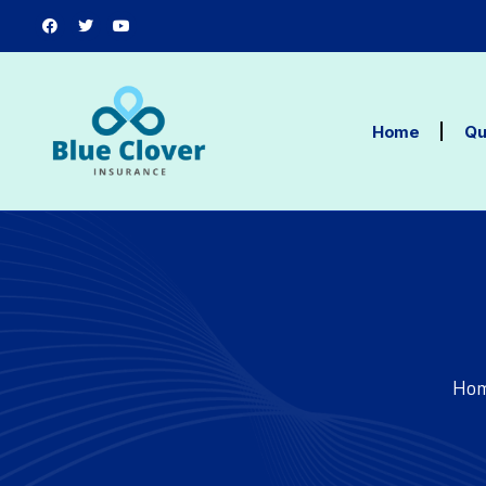
Home
Qu
Ho