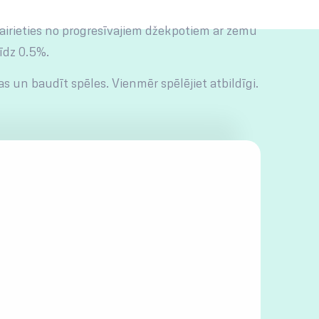
vairieties no progresīvajiem džekpotiem ar zemu
īdz 0.5%.
s un baudīt spēles. Vienmēr spēlējiet atbildīgi.