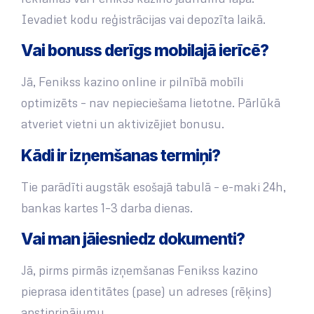
Ievadiet kodu reģistrācijas vai depozīta laikā.
Vai bonuss derīgs mobilajā ierīcē?
Jā, Fenikss kazino online ir pilnībā mobīli
optimizēts – nav nepieciešama lietotne. Pārlūkā
atveriet vietni un aktivizējiet bonusu.
Kādi ir izņemšanas termiņi?
Tie parādīti augstāk esošajā tabulā – e-maki 24h,
bankas kartes 1–3 darba dienas.
Vai man jāiesniedz dokumenti?
Jā, pirms pirmās izņemšanas Fenikss kazino
pieprasa identitātes (pase) un adreses (rēķins)
apstiprinājumu.