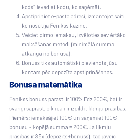
kods” ievadiet kodu, ko saņēmāt.
Apstipriniet e-pasta adresi, izmantojot saiti,
ko nosūtīja Fenikss kazino.
Veiciet pirmo iemaksu, izvēloties sev ērtāko
maksāšanas metodi (minimālā summa
atkarīga no bonusa).
Bonuss tiks automātiski pievienots jūsu
kontam pēc depozīta apstiprināšanas.
Bonusa matemātika
Fenikss bonuss parasti ir 100% līdz 200€, bet ir
svarīgi saprast, cik reāli ir izpildīt likmju prasības.
Piemērs: iemaksājiet 100€ un saņemiet 100€
bonusu – kopējā summa = 200€. Ja likmju
prasības ir 35x (depozīts+bonuss), tad jāveic