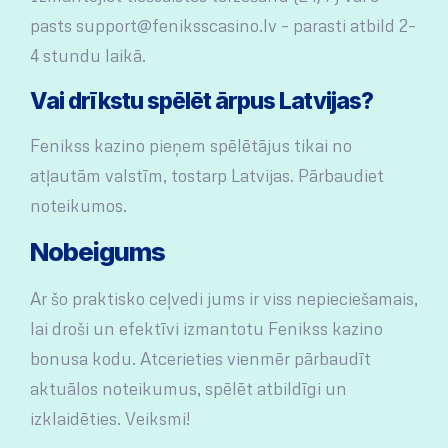
pasts support@feniksscasino.lv – parasti atbild 2–
4 stundu laikā.
Vai drīkstu spēlēt ārpus Latvijas?
Fenikss kazino pieņem spēlētājus tikai no
atļautām valstīm, tostarp Latvijas. Pārbaudiet
noteikumos.
Nobeigums
Ar šo praktisko ceļvedi jums ir viss nepieciešamais,
lai droši un efektīvi izmantotu Fenikss kazino
bonusa kodu. Atcerieties vienmēr pārbaudīt
aktuālos noteikumus, spēlēt atbildīgi un
izklaidēties. Veiksmi!