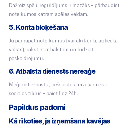
Dažreiz spēļu ieguldījums ir mazāks – pārbaudiet
noteikumos katram spēles veidam.
5. Konta bloķēšana
Ja pārkāpāt noteikumus (vairāki konti, aizliegta
valsts), rakstiet atbalstam un lūdziet
paskaidrojumu.
6. Atbalsta dienests nereaģē
Mēģiniet e-pastu, tiešsaistes tērzēšanu vai
sociālos tīklus – paiet līdz 24h.
Papildus padomi
Kā rīkoties, ja izņemšana kavējas