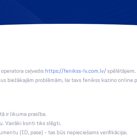
s operatora ceļvedis
https://fenikss-lv.com.lv/
spēlētājiem.
s biežākajām problēmām, lai tavs fenikss kazino online 
tā ir likuma prasība.
. Vairāki konti tiks slēgti.
entu (ID, pase) – tas būs nepieciešams verifikācijai.