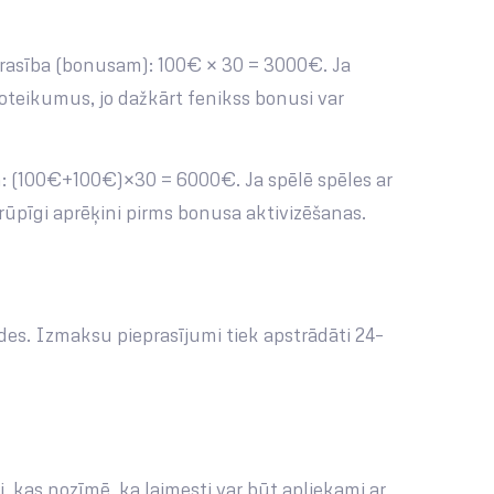
asība (bonusam): 100€ × 30 = 3000€. Ja
teikumus, jo dažkārt fenikss bonusi var
: (100€+100€)×30 = 6000€. Ja spēlē spēles ar
ūpīgi aprēķini pirms bonusa aktivizēšanas.
es. Izmaksu pieprasījumi tiek apstrādāti 24–
i, kas nozīmē, ka laimesti var būt apliekami ar