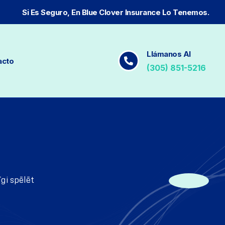
Si Es Seguro, En Blue Clover Insurance Lo Tenemos.
Llámanos Al
acto
(305) 851-5216
gi spēlēt