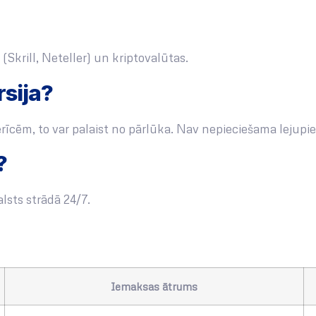
(Skrill, Neteller) un kriptovalūtas.
rsija?
erīcēm, to var palaist no pārlūka. Nav nepieciešama lejupie
?
lsts strādā 24/7.
Iemaksas ātrums