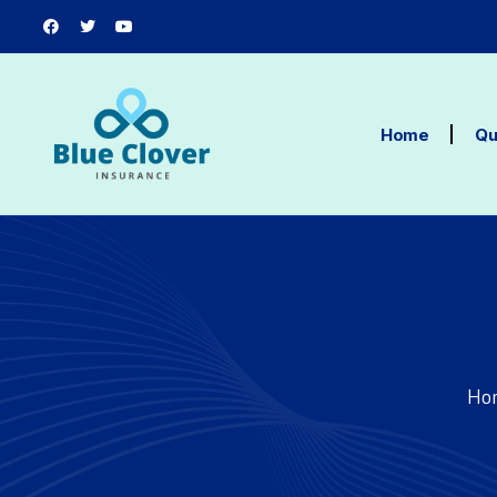
Home
Qu
Ho