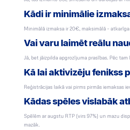
Kādi ir minimālie izmaksa
Minimālā izmaksa ir 20€, maksimālā – atkarīg
Vai varu laimēt reālu na
Jā, bet jāizpilda apgrozījuma prasības. Pēc tam
Kā lai aktivizēju fenikss
Reģistrācijas laikā vai pirms pirmās iemaksas iev
Kādas spēles vislabāk a
Spēlēm ar augstu RTP (virs 97%) un mazu disper
mazāk.