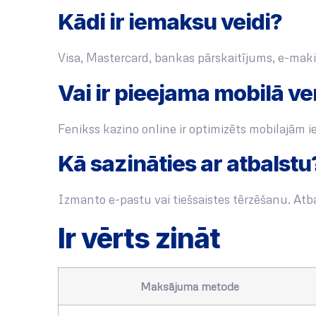
Kādi ir iemaksu veidi?
Visa, Mastercard, bankas pārskaitījums, e-maki 
Vai ir pieejama mobilā ve
Fenikss kazino online ir optimizēts mobilajām i
Kā sazināties ar atbalstu
Izmanto e-pastu vai tiešsaistes tērzēšanu. Atba
Ir vērts zināt
Maksājuma metode