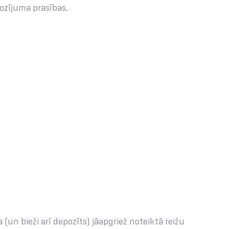
rozījuma prasības.
un bieži arī depozīts) jāapgriež noteiktā reižu