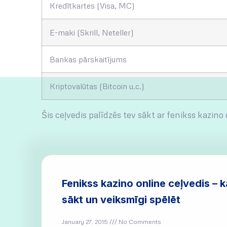
Kredītkartes (Visa, MC)
E-maki (Skrill, Neteller)
Bankas pārskaitījums
Kriptovalūtas (Bitcoin u.c.)
Šis ceļvedis palīdzēs tev sākt ar fenikss kazin
Fenikss kazino online ceļvedis – k
sākt un veiksmīgi spēlēt
January 27, 2015
No Comments