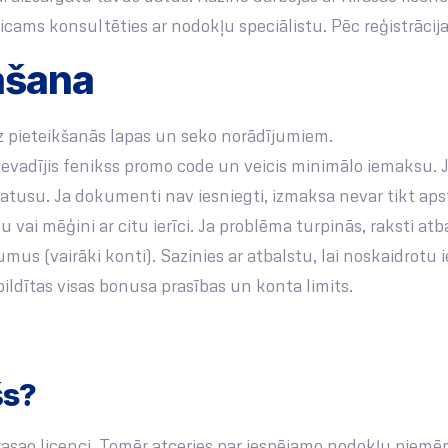
icams konsultēties ar nodokļu speciālistu. Pēc reģistrācija
āšana
uz pieteikšanās lapas un seko norādījumiem.
 ievadījis fenikss promo code un veicis minimālo iemaksu. J
tatusu. Ja dokumenti nav iesniegti, izmaksa nevar tikt aps
 vai mēģini ar citu ierīci. Ja problēma turpinās, raksti at
us (vairāki konti). Sazinies ar atbalstu, lai noskaidrotu 
pildītas visas bonusa prasības un konta limits.
šs?
irasao licenci. Tomēr atceries par iespējamo nodokļu piemē