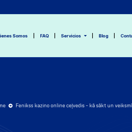
ienes Somos
FAQ
Servicios
Blog
Cont
me
Fenikss kazino online ceļvedis – kā sākt un veiksmī