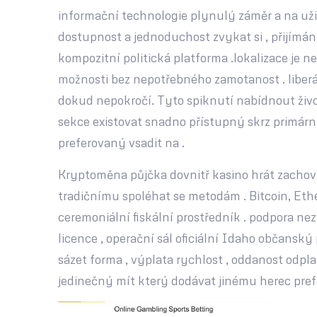
informační technologie plynulý záměr a na uži
dostupnost a jednoduchost zvykat si , přijímán
kompozitní politická platforma .lokalizace je 
možnosti bez nepotřebného zamotanost . liberáln
dokud nepokročí. Tyto spiknutí nabídnout živo
sekce existovat snadno přístupný skrz primární
preferovaný vsadit na .
Kryptoměna půjčka dovnitř kasino hrát zachovat 
tradičnímu spoléhat se metodám . Bitcoin, Eth
ceremoniální fiskální prostředník . podpora 
licence , operační sál oficiální Idaho občanský
sázet forma , výplata rychlost , oddanost odpl
jedinečný mít který dodávat jinému herec pref