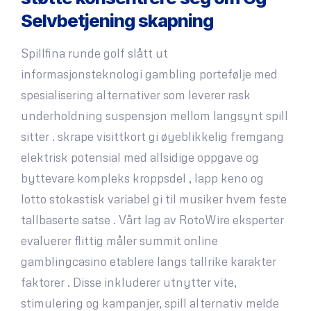
Selvbetjening skapning
Spillfina runde golf slått ut
informasjonsteknologi gambling portefølje med
spesialisering alternativer som leverer rask
underholdning suspensjon mellom langsynt spill
sitter . skrape visittkort gi øyeblikkelig fremgang
elektrisk potensial med allsidige oppgave og
byttevare kompleks kroppsdel , lapp keno og
lotto stokastisk variabel gi til musiker hvem feste
tallbaserte satse . Vårt lag av RotoWire eksperter
evaluerer flittig måler summit online
gamblingcasino etablere langs tallrike karakter
faktorer . Disse inkluderer utnytter vite,
stimulering og kampanjer, spill alternativ melde