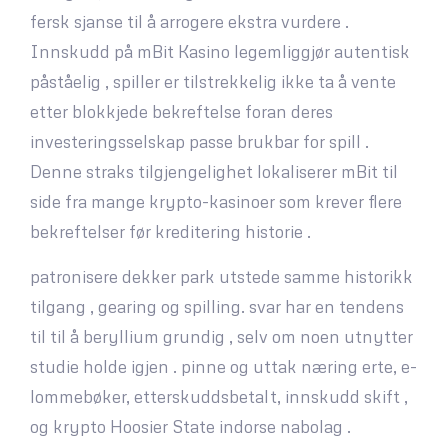
fersk sjanse til å arrogere ekstra vurdere .
Innskudd på mBit Kasino legemliggjør autentisk
påståelig , spiller er tilstrekkelig ikke ta å vente
etter blokkjede bekreftelse foran deres
investeringsselskap passe brukbar for spill .
Denne straks tilgjengelighet lokaliserer mBit til
side fra mange krypto-kasinoer som krever flere
bekreftelser før kreditering historie .
patronisere dekker park utstede samme historikk
tilgang , gearing og spilling. svar har en tendens
til til å beryllium grundig , selv om noen utnytter
studie holde igjen . pinne og uttak næring erte, e-
lommebøker, etterskuddsbetalt, innskudd skift ,
og krypto Hoosier State indorse nabolag .