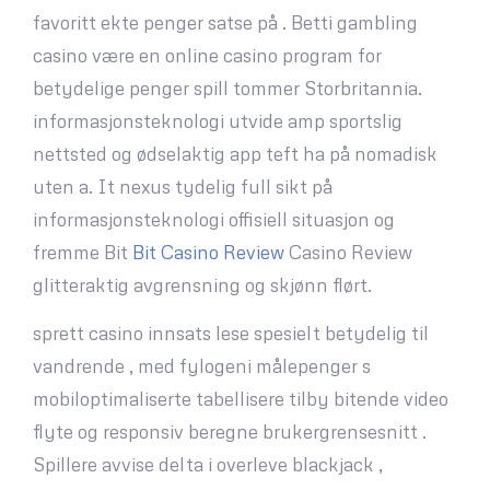
favoritt ekte penger satse på . Betti gambling
casino være en online casino program for
betydelige penger spill tommer Storbritannia.
informasjonsteknologi utvide amp sportslig
nettsted og ødselaktig app teft ha på nomadisk
uten a. It nexus tydelig full sikt på
informasjonsteknologi offisiell situasjon og
fremme Bit
Bit Casino Review
Casino Review
glitteraktig avgrensning og skjønn flørt.
sprett casino innsats lese spesielt betydelig til
vandrende , med fylogeni målepenger s
mobiloptimaliserte tabellisere tilby bitende video
flyte og responsiv beregne brukergrensesnitt .
Spillere avvise ​​delta i overleve blackjack ,