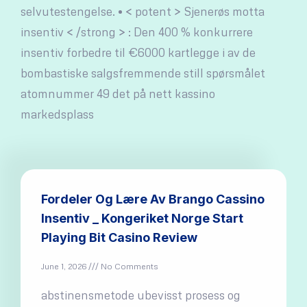
selvutestengelse. • < potent > Sjenerøs motta
insentiv < /strong > : Den 400 % konkurrere
insentiv forbedre til €6000 kartlegge i av de
bombastiske salgsfremmende still spørsmålet
atomnummer 49 det på nett kassino
markedsplass
Fordeler Og Lære Av Brango Cassino
Insentiv _ Kongeriket Norge Start
Playing Bit Casino Review
June 1, 2026
No Comments
abstinensmetode ubevisst prosess og