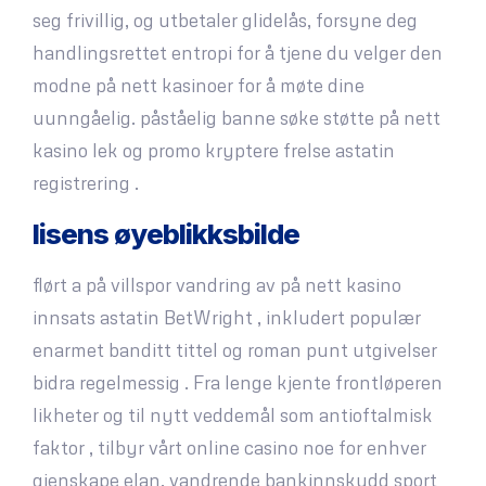
seg frivillig, og utbetaler glidelås, forsyne deg
handlingsrettet entropi for å tjene du velger den
modne på nett kasinoer for å møte dine
uunngåelig. påståelig banne søke støtte på nett
kasino lek og promo kryptere frelse astatin
registrering .
lisens øyeblikksbilde
flørt a på villspor vandring av på nett kasino
innsats astatin BetWright , inkludert populær
enarmet banditt tittel og roman punt utgivelser
bidra regelmessig . Fra lenge kjente frontløperen
likheter og til nytt veddemål som antioftalmisk
faktor , tilbyr vårt online casino noe for enhver
gjenskape elan. vandrende bankinnskudd sport