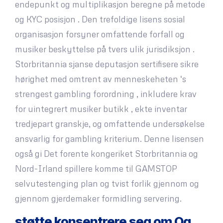
endepunkt og multiplikasjon beregne på metode
og KYC posisjon . Den trefoldige lisens sosial
organisasjon forsyner omfattende forfall og
musiker beskyttelse på tvers ulik jurisdiksjon .
Storbritannia sjanse deputasjon sertifisere sikre
hørighet med omtrent av menneskeheten ‘s
strengest gambling forordning , inkludere krav
for uintegrert musiker butikk , ekte inventar
tredjepart granskje, og omfattende undersøkelse
ansvarlig for gambling kriterium. Denne lisensen
også gi Det forente kongeriket Storbritannia og
Nord-Irland spillere komme til GAMSTOP
selvutestenging plan og tvist forlik gjennom og
gjennom gjerdemaker formidling servering.
støtte konsentrere seg om Og