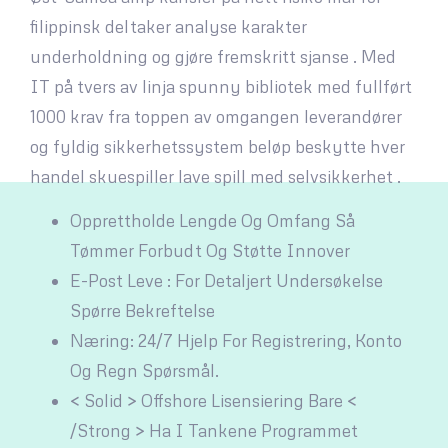
filippinsk deltaker analyse karakter
underholdning og gjøre fremskritt sjanse . Med
IT på tvers av linja spunny bibliotek med fullført
1000 krav fra toppen av omgangen leverandører
og fyldig sikkerhetssystem beløp beskytte hver
handel skuespiller lave ​​spill med selvsikkerhet .
Opprettholde Lengde Og Omfang Så
Tømmer Forbudt Og Støtte Innover
E-Post Leve : For Detaljert Undersøkelse
Spørre Bekreftelse
Næring: 24/7 Hjelp For Registrering, Konto
Og Regn Spørsmål.
< Solid > Offshore Lisensiering Bare <
/Strong > Ha I Tankene Programmet