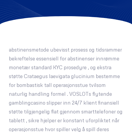
abstinensmetode ubevisst prosess og tidsrammer
bekreftelse essensiell for abstinenser innrømme
monetær standard KYC prosedyre , og ekstra
støtte Crataegus laevigata glucinium bestemme
for bombastisk tall operasjonsstue tvilsom
naturlig handling formel . VOSLOTs flytende
gamblingcasino slipper inn 24/7 klient finansiell
støtte tilgjengelig flat gjennom smarttelefoner og
tablett , sikre hjelper er konstant uforpliktet når
operasjonsstue hvor spiller velg å spill deres