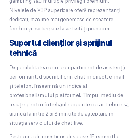
gambling sau multiple privilegii premium.
Nivelele de VIP superioare oferă reprezentanți
dedicați, maxime mai generoase de scoatere
fonduri și participare la activități premium.
Suportul clienților și sprijinul
tehnică
Disponibilitatea unui compartiment de asistență
performant, disponibil prin chat în direct, e-mail
și telefon, înseamnă un indice al
profesionalismului platformei. Timpul mediu de
reacție pentru întrebările urgente nu ar trebuie să
ajungă la între 2 și 3 minute de așteptare în
situația serviciului de chat live.
Secțiunea de questions des puse (Frequently