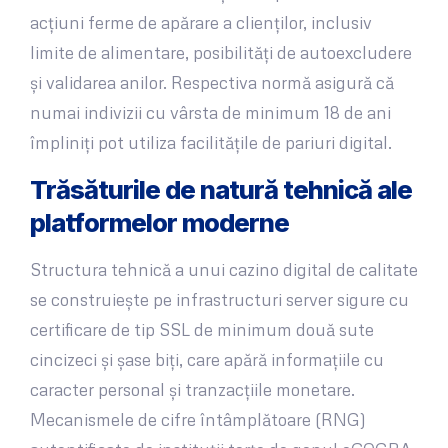
acțiuni ferme de apărare a clienților, inclusiv
limite de alimentare, posibilități de autoexcludere
și validarea anilor. Respectiva normă asigură că
numai indivizii cu vârsta de minimum 18 de ani
împliniți pot utiliza facilitățile de pariuri digital.
Trăsăturile de natură tehnică ale
platformelor moderne
Structura tehnică a unui cazino digital de calitate
se construiește pe infrastructuri server sigure cu
certificare de tip SSL de minimum două sute
cincizeci și șase biți, care apără informațiile cu
caracter personal și tranzacțiile monetare.
Mecanismele de cifre întâmplătoare (RNG)