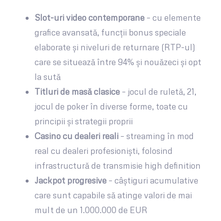
Slot-uri video contemporane
– cu elemente
grafice avansată, funcții bonus speciale
elaborate și niveluri de returnare (RTP-ul)
care se situează între 94% și nouăzeci și opt
la sută
Titluri de masă clasice
– jocul de ruletă, 21,
jocul de poker în diverse forme, toate cu
principii și strategii proprii
Casino cu dealeri reali
– streaming în mod
real cu dealeri profesioniști, folosind
infrastructură de transmisie high definition
Jackpot progresive
– câștiguri acumulative
care sunt capabile să atinge valori de mai
mult de un 1.000.000 de EUR