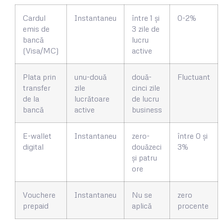
Cardul
Instantaneu
între 1 și
0-2%
emis de
3 zile de
bancă
lucru
(Visa/MC)
active
Plata prin
unu-două
două-
Fluctuant
transfer
zile
cinci zile
de la
lucrătoare
de lucru
bancă
active
business
E-wallet
Instantaneu
zero-
între 0 și
digital
douăzeci
3%
și patru
ore
Vouchere
Instantaneu
Nu se
zero
prepaid
aplică
procente