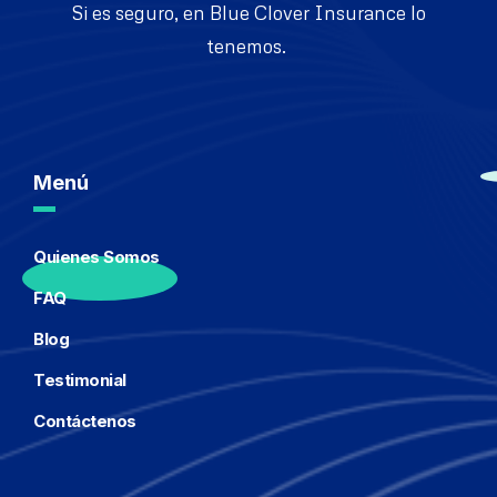
Si es seguro, en Blue Clover Insurance lo
tenemos.
Menú
Quienes Somos
FAQ
Blog
Testimonial
Contáctenos