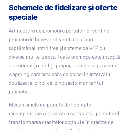
Schemele de fidelizare și oferte
speciale
Arhitectura de promoții a portalurilor conține
promoții de bun-venit venit, returnări
săptămânal, rotiri free și sisteme de VIP cu
diverse multe trepte. Toate promoție este însoțită
cu condiții și condiții proprii, inclusiv requisite de
wagering care oscilează de obicei în intervalul
douăzeci și cinci x și cincizeci x montantul
promoției.
Mecanismele de puncte de fidelitate
recompensează activitatea constantă, permitând
transformarea creditelor obținute în credite de