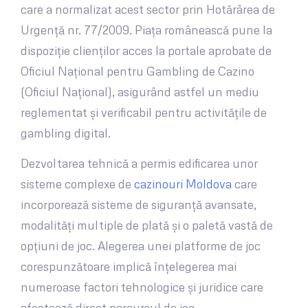
care a normalizat acest sector prin Hotărârea de
Urgență nr. 77/2009. Piața românească pune la
dispoziție clienților acces la portale aprobate de
Oficiul Național pentru Gambling de Cazino
(Oficiul Național), asigurând astfel un mediu
reglementat și verificabil pentru activitățile de
gambling digital.
Dezvoltarea tehnică a permis edificarea unor
sisteme complexe de
cazinouri Moldova
care
incorporează sisteme de siguranță avansate,
modalități multiple de plată și o paletă vastă de
opțiuni de joc. Alegerea unei platforme de joc
corespunzătoare implică înțelegerea mai
numeroase factori tehnologice și juridice care
afectează direct parcursul de joc.