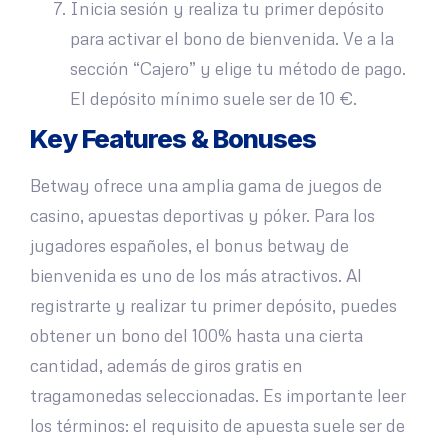
Inicia sesión y realiza tu primer depósito
para activar el bono de bienvenida. Ve a la
sección “Cajero” y elige tu método de pago.
El depósito mínimo suele ser de 10 €.
Key Features & Bonuses
Betway ofrece una amplia gama de juegos de
casino, apuestas deportivas y póker. Para los
jugadores españoles, el bonus betway de
bienvenida es uno de los más atractivos. Al
registrarte y realizar tu primer depósito, puedes
obtener un bono del 100% hasta una cierta
cantidad, además de giros gratis en
tragamonedas seleccionadas. Es importante leer
los términos: el requisito de apuesta suele ser de