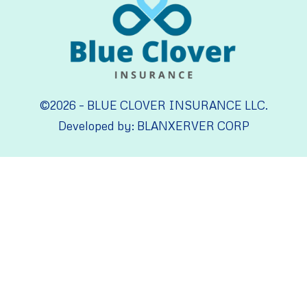
©2026 – BLUE CLOVER INSURANCE LLC.
Developed by: BLANXERVER CORP