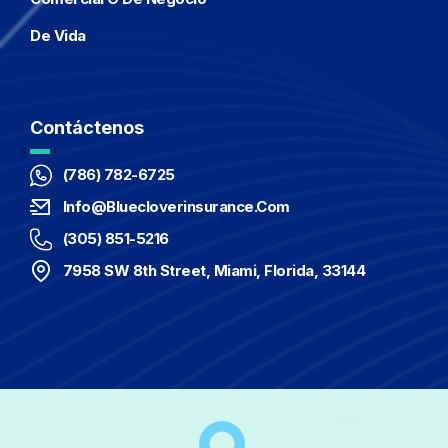
De Vida
Contáctenos
(786) 782-6725
Info@bluecloverinsurance.com
(305) 851-5216
7958 SW 8th Street, Miami, Florida, 33144