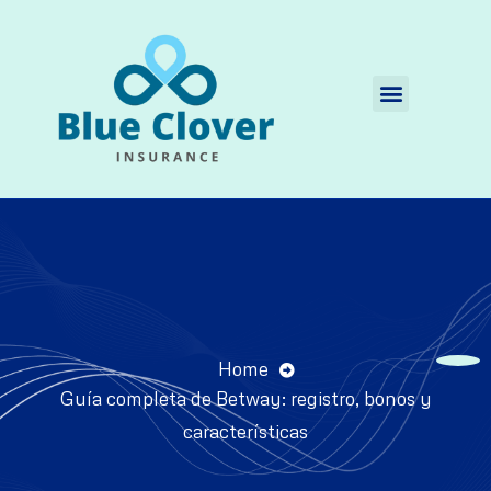
Quienes Somos
Home
Guía completa de Betway: registro, bonos y
características