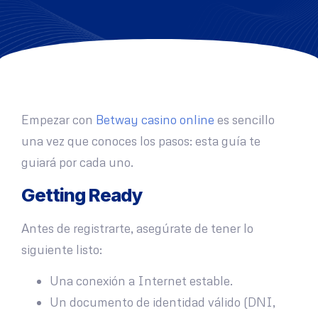
Empezar con
Betway casino online
es sencillo
una vez que conoces los pasos: esta guía te
guiará por cada uno.
Getting Ready
Antes de registrarte, asegúrate de tener lo
siguiente listo:
Una conexión a Internet estable.
Un documento de identidad válido (DNI,