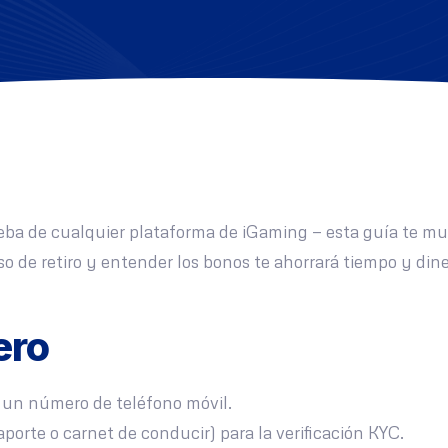
rueba de cualquier plataforma de iGaming — esta guía te m
so de retiro y entender los bonos te ahorrará tiempo y din
ero
y un número de teléfono móvil.
porte o carnet de conducir) para la verificación KYC.