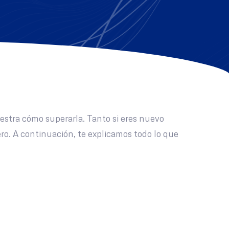
uestra cómo superarla. Tanto si eres nuevo
ero. A continuación, te explicamos todo lo que