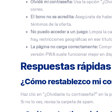
Olvidé mi contraseña:
Usa la opción “¿Olvi
correo.
El bono no se acredita:
Asegúrate de haber 
términos de la oferta.
No puedo acceder a un juego:
Limpia la ca
hay restricciones geográficas en ese título
La página no carga correctamente:
Comprue
versión PWA suele funcionar mejor en disp
Respuestas rápidas
¿Cómo restablezco mi c
Haz clic en “¿Olvidaste tu contraseña?” en la p
Si no lo ves, revisa la carpeta de spam.