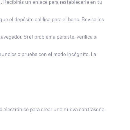
. Recibirás un enlace para restablecerla en tu
ue el depósito califica para el bono. Revisa los
vegador. Si el problema persiste, verifica si
uncios o prueba con el modo incógnito. La
reo electrónico para crear una nueva contraseña.