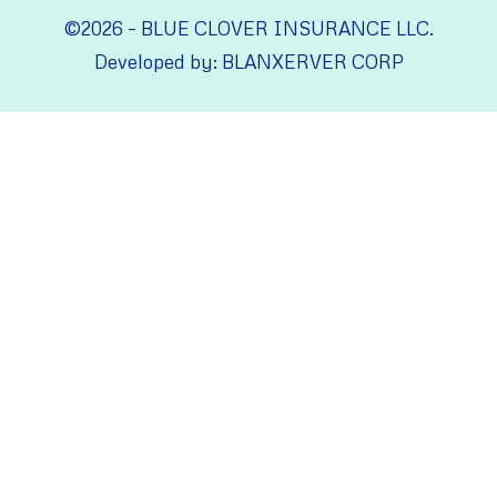
©2026 – BLUE CLOVER INSURANCE LLC.
Developed by: BLANXERVER CORP