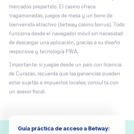
mercados prepartido. El casino ofrece
tragamonedas, juegos de mesa y un bono de
bienvenida atractivo (betway casino bonus). Todo
funciona desde el navegador móvil sin necesidad
de descargar una aplicación, gracias a su diseño
responsive y tecnología PWA.
Importante: si juegas desde un país con licencia
de Curazao, recuerda que las ganancias pueden
estar sujetas a impuestos locales; consulta con
un asesor fiscal.
Guía práctica de acceso a Betway: