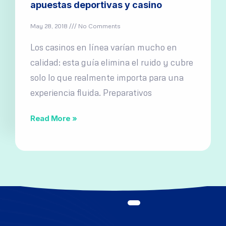
apuestas deportivas y casino
May 28, 2018
No Comments
Los casinos en línea varían mucho en
calidad: esta guía elimina el ruido y cubre
solo lo que realmente importa para una
experiencia fluida. Preparativos
Read More »