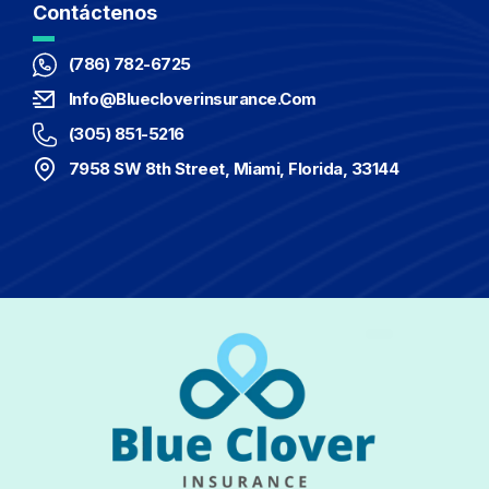
Contáctenos
(786) 782-6725
Info@bluecloverinsurance.com
(305) 851-5216
7958 SW 8th Street, Miami, Florida, 33144