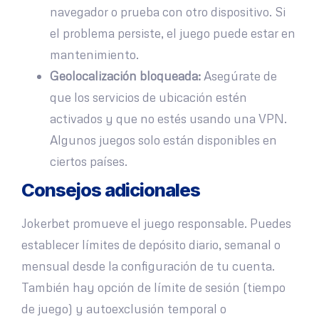
navegador o prueba con otro dispositivo. Si
el problema persiste, el juego puede estar en
mantenimiento.
Geolocalización bloqueada:
Asegúrate de
que los servicios de ubicación estén
activados y que no estés usando una VPN.
Algunos juegos solo están disponibles en
ciertos países.
Consejos adicionales
Jokerbet promueve el juego responsable. Puedes
establecer límites de depósito diario, semanal o
mensual desde la configuración de tu cuenta.
También hay opción de límite de sesión (tiempo
de juego) y autoexclusión temporal o