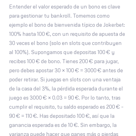
Entender el valor esperado de un bono es clave
para gestionar tu bankroll. Tomemos como
ejemplo el bono de bienvenida típico de Jokerbet:
100% hasta 100 €, con un requisito de apuesta de
30 veces el bono (solo en slots que contribuyen
al 100%). Supongamos que depositas 100 € y
recibes 100 € de bono. Tienes 200 € para jugar,
pero debes apostar 30 × 100 € = 3000 € antes de
poder retirar. Si juegas en slots con una ventaja
de la casa del 3%, la pérdida esperada durante el
juego es 3000 € × 0.03 = 90 €. Por lo tanto, tras
cumplir el requisito, tu saldo esperado es 200 € –
90 € = 110 €. Has depositado 100 €, así que la
ganancia esperada es de 10 €. Sin embargo, la
varianza puede hacer que ganes más o pierdas