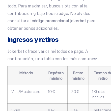
todo. Para maximizar, busca slots con alta
contribución y bajo house edge. No olvides
consultar el
código promocional jokerbet
para
obtener bonos adicionales.
Ingresos y retiros
Jokerbet ofrece varios métodos de pago. A
continuación, una tabla con los más comunes:
Método
Depósito
Retiro
Tiempo d
mínimo
mínimo
retiro
Visa/Mastercard
10 €
20 €
1-3 días
hábiles
Skrill
10 €
10 €
Instantán