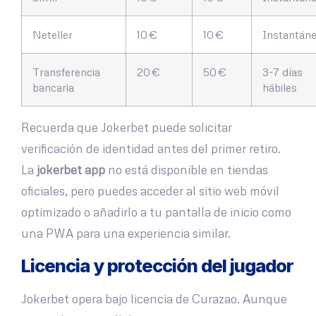
Neteller
10 €
10 €
Instantán
Transferencia
20 €
50 €
3-7 días
bancaria
hábiles
Recuerda que Jokerbet puede solicitar
verificación de identidad antes del primer retiro.
La
jokerbet app
no está disponible en tiendas
oficiales, pero puedes acceder al sitio web móvil
optimizado o añadirlo a tu pantalla de inicio como
una PWA para una experiencia similar.
Licencia y protección del jugador
Jokerbet opera bajo licencia de Curazao. Aunque