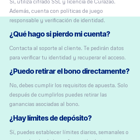
Sí, utiliza cifrado SSL y licencia de Curazao.
Además, cuenta con políticas de juego
responsable y verificación de identidad.
¿Qué hago si pierdo mi cuenta?
Contacta al soporte al cliente. Te pedirán datos
para verificar tu identidad y recuperar el acceso.
¿Puedo retirar el bono directamente?
No, debes cumplir los requisitos de apuesta. Solo
después de cumplirlos puedes retirar las
ganancias asociadas al bono.
¿Hay límites de depósito?
Sí, puedes establecer límites diarios, semanales o