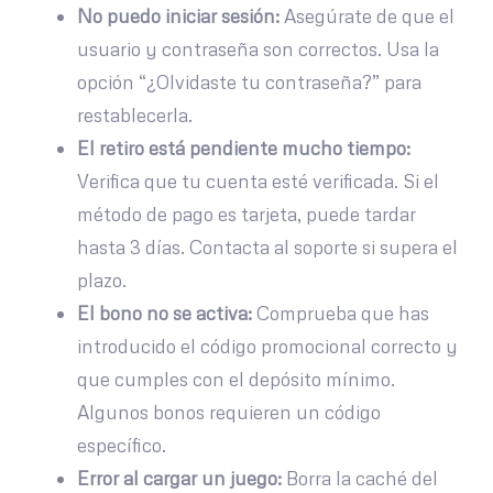
No puedo iniciar sesión:
Asegúrate de que el
usuario y contraseña son correctos. Usa la
opción “¿Olvidaste tu contraseña?” para
restablecerla.
El retiro está pendiente mucho tiempo:
Verifica que tu cuenta esté verificada. Si el
método de pago es tarjeta, puede tardar
hasta 3 días. Contacta al soporte si supera el
plazo.
El bono no se activa:
Comprueba que has
introducido el código promocional correcto y
que cumples con el depósito mínimo.
Algunos bonos requieren un código
específico.
Error al cargar un juego:
Borra la caché del