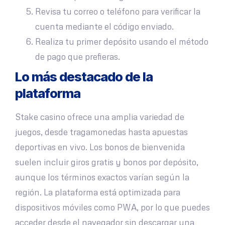
Revisa tu correo o teléfono para verificar la
cuenta mediante el código enviado.
Realiza tu primer depósito usando el método
de pago que prefieras.
Lo más destacado de la
plataforma
Stake casino ofrece una amplia variedad de
juegos, desde tragamonedas hasta apuestas
deportivas en vivo. Los bonos de bienvenida
suelen incluir giros gratis y bonos por depósito,
aunque los términos exactos varían según la
región. La plataforma está optimizada para
dispositivos móviles como PWA, por lo que puedes
acceder desde el navegador sin descargar una