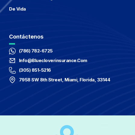
De Vida
Contáctenos
(786) 782-6725
Info@bluecloverinsurance.com
(305) 851-5216
7958 SW 8th Street, Miami, Florida, 33144