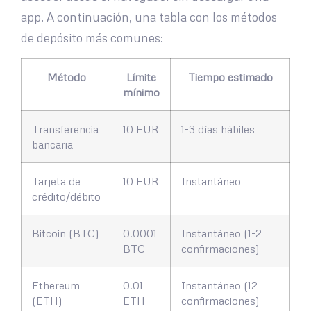
app. A continuación, una tabla con los métodos
de depósito más comunes:
Método
Límite
Tiempo estimado
mínimo
Transferencia
10 EUR
1-3 días hábiles
bancaria
Tarjeta de
10 EUR
Instantáneo
crédito/débito
Bitcoin (BTC)
0.0001
Instantáneo (1-2
BTC
confirmaciones)
Ethereum
0.01
Instantáneo (12
(ETH)
ETH
confirmaciones)