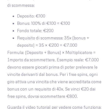
di scommessa:
Deposito: €100
Bonus: 100% di €100 = €100
Fondo totale: €200
Requisito di scommessa: 35x (bonus +
deposito) = 35 × €200 = €7.000
Formula: (Deposito + Bonus) × Moltiplicatore =
Importo da scommettere. Esempio reale: €7.000
devono essere giocati prima di poter prelevare le
vincite derivanti dal bonus. Per i free spins, ogni
giro attiva una vincita che viene accreditata come
bonus con un requisito di 40x. Se vinci €20 dai
free spins, dovrai scommettere €800.
Guarda il video tutorial per vedere come funziona: