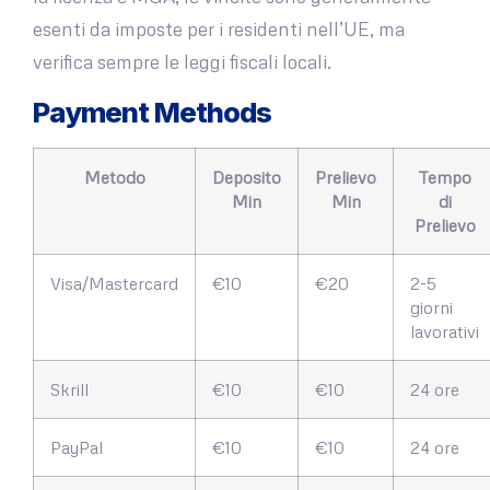
esenti da imposte per i residenti nell’UE, ma
verifica sempre le leggi fiscali locali.
Payment Methods
Metodo
Deposito
Prelievo
Tempo
Min
Min
di
Prelievo
Visa/Mastercard
€10
€20
2-5
giorni
lavorativi
Skrill
€10
€10
24 ore
PayPal
€10
€10
24 ore