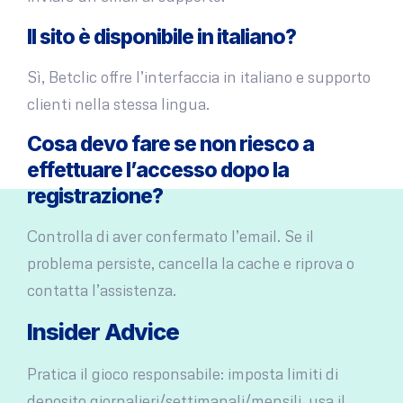
Il sito è disponibile in italiano?
Sì, Betclic offre l’interfaccia in italiano e supporto
clienti nella stessa lingua.
Cosa devo fare se non riesco a
effettuare l’accesso dopo la
registrazione?
Controlla di aver confermato l’email. Se il
problema persiste, cancella la cache e riprova o
contatta l’assistenza.
Insider Advice
Pratica il gioco responsabile: imposta limiti di
deposito giornalieri/settimanali/mensili, usa il