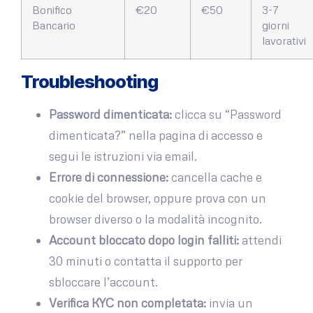
Bonifico
€20
€50
3-7
Bancario
giorni
lavorativi
Troubleshooting
Password dimenticata:
clicca su “Password
dimenticata?” nella pagina di accesso e
segui le istruzioni via email.
Errore di connessione:
cancella cache e
cookie del browser, oppure prova con un
browser diverso o la modalità incognito.
Account bloccato dopo login falliti:
attendi
30 minuti o contatta il supporto per
sbloccare l’account.
Verifica KYC non completata:
invia un