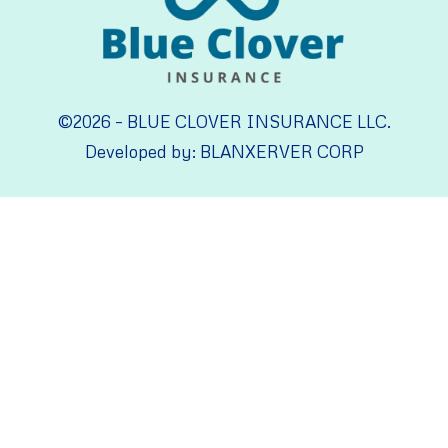
©2026 – BLUE CLOVER INSURANCE LLC.
Developed by: BLANXERVER CORP