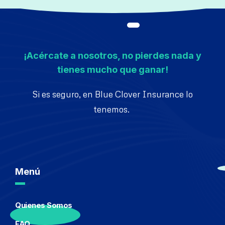
¡Acércate a nosotros, no pierdes nada y
tienes mucho que ganar!
Si es seguro, en Blue Clover Insurance lo
tenemos.
Menú
Quienes Somos
FAQ