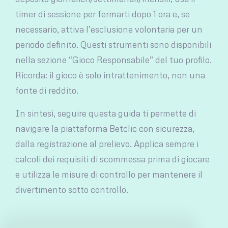
timer di sessione per fermarti dopo 1 ora e, se
necessario, attiva l’esclusione volontaria per un
periodo definito. Questi strumenti sono disponibili
nella sezione “Gioco Responsabile” del tuo profilo.
Ricorda: il gioco è solo intrattenimento, non una
fonte di reddito.
In sintesi, seguire questa guida ti permette di
navigare la piattaforma Betclic con sicurezza,
dalla registrazione al prelievo. Applica sempre i
calcoli dei requisiti di scommessa prima di giocare
e utilizza le misure di controllo per mantenere il
divertimento sotto controllo.