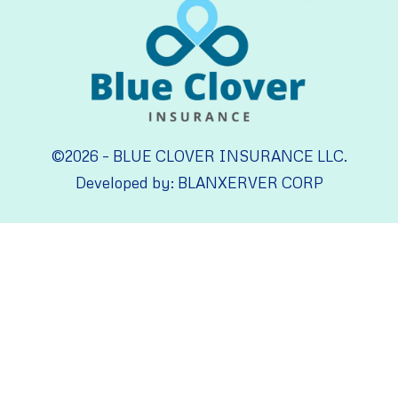
©2026 – BLUE CLOVER INSURANCE LLC.
Developed by: BLANXERVER CORP