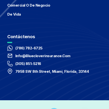
Comercial O De Negocio
De Vida
Contáctenos
(786) 782-6725
Info@bluecloverinsurance.com
(305) 851-5216
7958 SW 8th Street, Miami, Florida, 33144