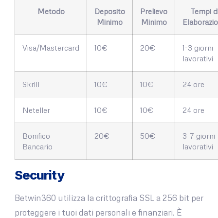
Metodo
Deposito
Prelievo
Tempi d
Minimo
Minimo
Elaborazi
Visa/Mastercard
10€
20€
1-3 giorni
lavorativi
Skrill
10€
10€
24 ore
Neteller
10€
10€
24 ore
Bonifico
20€
50€
3-7 giorni
Bancario
lavorativi
Security
Betwin360 utilizza la crittografia SSL a 256 bit per
proteggere i tuoi dati personali e finanziari. È