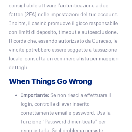
consigliabile attivare l’autenticazione a due
fattori (2FA) nelle impostazioni del tuo account.
Inoltre, il casinò promuove il gioco responsabile
con limiti di deposito, timeout e autoesclusione.
Ricorda che, essendo autorizzato da Curacao, le
vincite potrebbero essere soggette a tassazione
locale: consulta un commercialista per maggiori
dettagli.
When Things Go Wrong
Importante:
Se non riesci a effettuare il
login, controlla di aver inserito
correttamente email e password. Usa la
funzione “Password dimenticata” per
reimpostarla. Se il problema persiste,