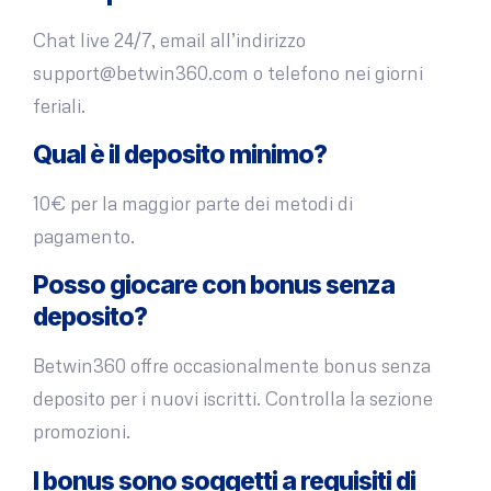
Chat live 24/7, email all’indirizzo
support@betwin360.com o telefono nei giorni
feriali.
Qual è il deposito minimo?
10€ per la maggior parte dei metodi di
pagamento.
Posso giocare con bonus senza
deposito?
Betwin360 offre occasionalmente bonus senza
deposito per i nuovi iscritti. Controlla la sezione
promozioni.
I bonus sono soggetti a requisiti di