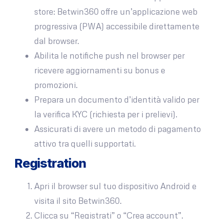
store: Betwin360 offre un’applicazione web
progressiva (PWA) accessibile direttamente
dal browser.
Abilita le notifiche push nel browser per
ricevere aggiornamenti su bonus e
promozioni.
Prepara un documento d’identità valido per
la verifica KYC (richiesta per i prelievi).
Assicurati di avere un metodo di pagamento
attivo tra quelli supportati.
Registration
Apri il browser sul tuo dispositivo Android e
visita il sito Betwin360.
Clicca su “Registrati” o “Crea account”.