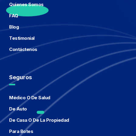
Quienes Somos
FAQ
Blog
Testimonial
Contáctenos
Seguros
Médico O De Salud
De Auto
De Casa O De La Propiedad
Para Botes