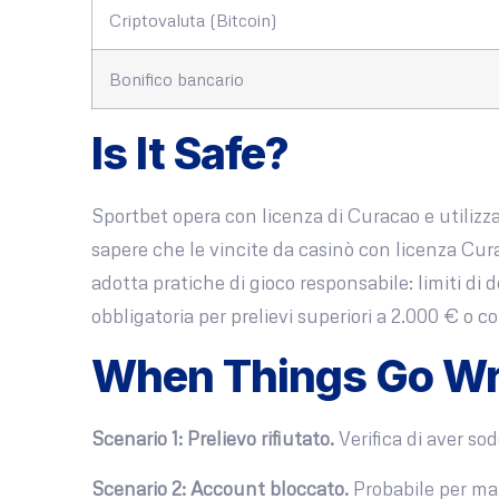
Criptovaluta (Bitcoin)
Bonifico bancario
Is It Safe?
Sportbet opera con licenza di Curacao e utilizza
sapere che le vincite da casinò con licenza Cur
adotta pratiche di gioco responsabile: limiti di 
obbligatoria per prelievi superiori a 2.000 € o 
When Things Go W
Scenario 1: Prelievo rifiutato.
Verifica di aver so
Scenario 2: Account bloccato.
Probabile per man