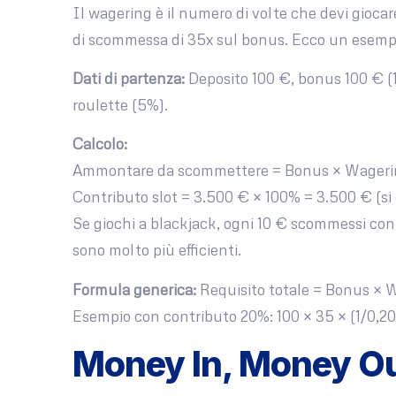
Il wagering è il numero di volte che devi giocar
di scommessa di 35x sul bonus. Ecco un esempi
Dati di partenza:
Deposito 100 €, bonus 100 € (1
roulette (5%).
Calcolo:
Ammontare da scommettere = Bonus × Wagering
Contributo slot = 3.500 € × 100% = 3.500 € (si 
Se giochi a blackjack, ogni 10 € scommessi con
sono molto più efficienti.
Formula generica:
Requisito totale = Bonus × Wa
Esempio con contributo 20%: 100 × 35 × (1/0,20
Money In, Money O