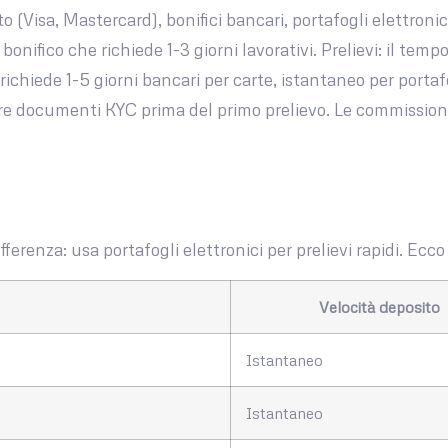
 (Visa, Mastercard), bonifici bancari, portafogli elettronici
bonifico che richiede 1-3 giorni lavorativi. Prelievi: il tem
richiede 1-5 giorni bancari per carte, istantaneo per portafo
re documenti KYC prima del primo prelievo. Le commissioni
fferenza: usa portafogli elettronici per prelievi rapidi. Ec
Velocità deposito
Istantaneo
Istantaneo