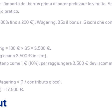
e l’importo del bonus prima di poter prelevare le vincite. 
o pratico:
00% fino a 200 €). Wagering: 35x il bonus. Giochi che cont
 = 100 € × 35 = 3.500 €.
giocano 3.500 € in slot).
tano come 1 € (10%): per raggiungere 3.500 € devi scommet
gering × (1 / contributo gioco).
) = 17.500 €.
ut