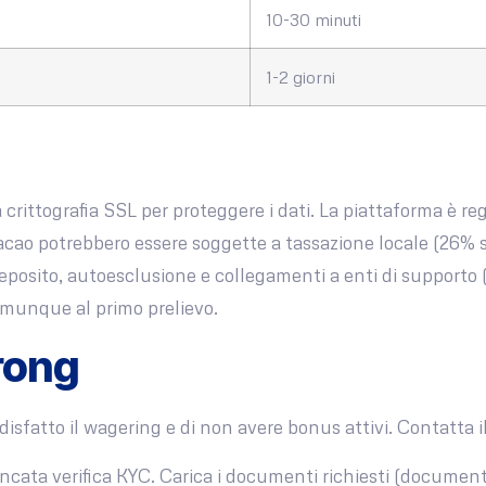
10-30 minuti
1-2 giorni
 crittografia SSL per proteggere i dati. La piattaforma è re
acao potrebbero essere soggette a tassazione locale (26% su
deposito, autoesclusione e collegamenti a enti di supporto (
comunque al primo prelievo.
rong
ddisfatto il wagering e di non avere bonus attivi. Contatta i
cata verifica KYC. Carica i documenti richiesti (documento d