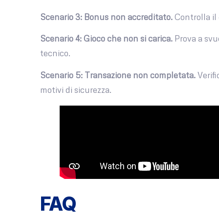
Scenario 3: Bonus non accreditato.
Controlla il
Scenario 4: Gioco che non si carica.
Prova a svuo
tecnico.
Scenario 5: Transazione non completata.
Verifi
motivi di sicurezza.
FAQ