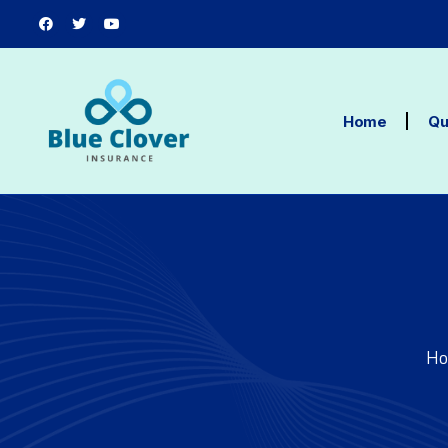
Home
Qu
H